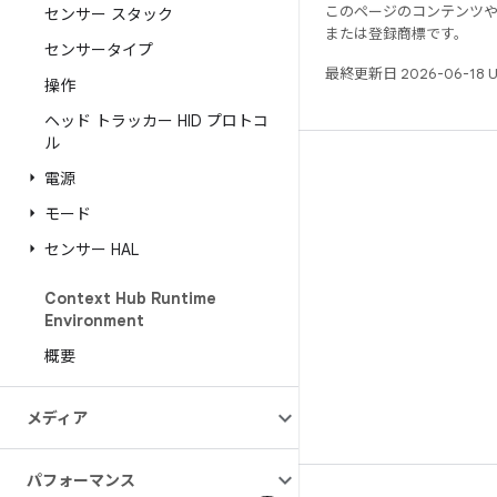
このページのコンテンツ
センサー スタック
または登録商標です。
センサータイプ
最終更新日 2026-06-18 
操作
ヘッド トラッカー HID プロトコ
ル
リソース
電源
Android リポジトリ
モード
要件
センサー HAL
ダウンロード
Context Hub Runtime
バイナリのプレビュー
Environment
ファクトリー イメージ
概要
ドライバのバイナリ
メディア
パフォーマンス