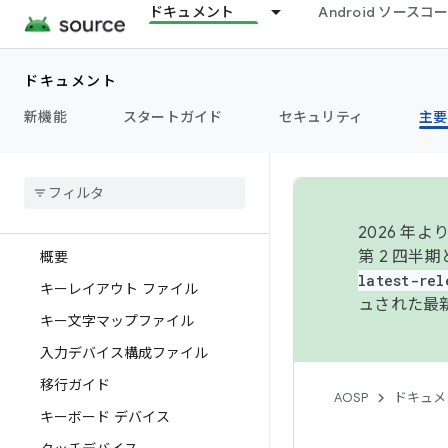
ドキュメント
Android ソース
フォント
ドキュメント
グラフィックス
新機能
スタートガイド
セキュリティ
主要
操作
概要
入力
2026 
第 2 四半
概要
latest-rel
キーレイアウト ファイル
ュされた最
キー文字マップファイル
入力デバイス構成ファイル
移行ガイド
AOSP
ドキュメ
キーボード デバイス