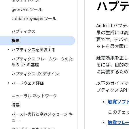
タッチデバイス
ハプ
getevent ツール
validatekeymaps ツール
Android
ハプティクス
果の生成
には高
要です。デバイ
概要
ットを最大限に
ハプティクスを実装する
触覚効果を正し
ハプティクス フレームワークのた
めの UX の基礎
るには、目的の
に実装するため
ハプティクス UX デザイン
ハードウェア評価
以下のガイドで
プティクス A
ニューラル ネットワーク
触覚ソフ
概要
このチェ
バースト実行と高速メッセージ キ
ュー
触覚フレ