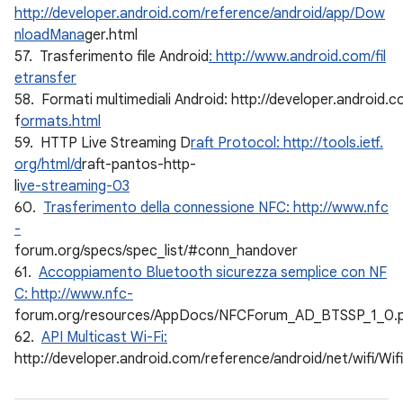
http://developer.android.com/reference/android/app/Dow
nloadMana
ger.html
57. Trasferimento file Android
: http://www.android.com/fil
etransfer
58. Formati multimediali Android: http://developer.android.
f
ormats.html
59. HTTP Live Streaming D
raft Protocol: http://tools.ietf.
org/html/d
raft-pantos-http-
li
ve-streaming-03
60.
Trasferimento della connessione NFC: http://www.nfc
-
forum.org/specs/spec_list/#conn_handover
61.
Accoppiamento Bluetooth sicurezza semplice con NF
C: http://www.nfc-
forum.org/resources/AppDocs/NFCForum_AD_BTSSP_1_0.
62.
API Multicast Wi-Fi:
http://developer.android.com/reference/android/net/wifi/Wi