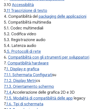
3.10
Accessibilità
3
.11 Trascrizione di testo
4. Compatibilità del
packaging delle applicazioni
5. Compatibilità multimedia
5.1. Codec multimediali
5.2. Codifica video
5.3. Registrazione audio
5.4. Latenza audio
5
.5. Protocolli di rete
6.
Compatibilità con gli strumenti per sviluppatori
7.
Compatibilità hardware
7
.1. Display e grafica
7.1.1. Schermata Configurati
su
7.1.2. Display Metri
cs
7.1.3. Orientamento schermo
7
.1.4.
Accelerazione delle grafica 2D e 3D
7
.1.5. Modalità di compatibilità delle app
legacy
7
.1.6. Tipi di schermata