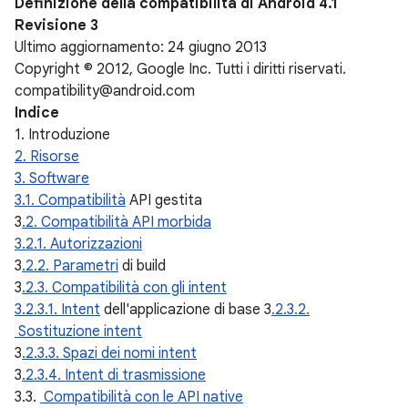
Definizione della compatibilità di Android 4.1
Revisione 3
Ultimo aggiornamento: 24 giugno 2013
Copyright © 2012, Google Inc. Tutti i diritti riservati.
compatibility@android.com
Indice
1. Introduzione
2. Risorse
3. Software
3.1. Compatibilità
API gestita
3
.2. Compatibilità API morbida
3.2.1. Autorizzazioni
3
.2.2. Parametri
di build
3
.2.3. Compatibilità con gli intent
3.2.3.1. Intent
dell'applicazione di base 3
.2.3.2.
Sostituzione intent
3
.2.3.3. Spazi dei nomi intent
3
.2.3.4. Intent di trasmissione
3.3.
Compatibilità con le API native