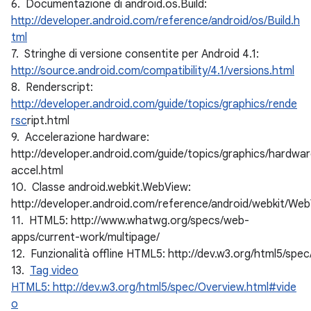
6. Documentazione di android.os.Build:
http://developer.android.com/reference/android/os/Build.h
tml
7. Stringhe di versione consentite per Android 4.1:
http://source.android.com/compatibility/4.1/versions.html
8. Renderscript:
http://developer.android.com/guide/topics/graphics/rende
rsc
ript.html
9. Accelerazione hardware:
http://developer.android.com/guide/topics/graphics/hardwa
accel.html
10. Classe android.webkit.WebView:
http://developer.android.com/reference/android/webkit/Web
11. HTML5: http://www.whatwg.org/specs/web-
apps/current-work/multipage/
12. Funzionalità offline HTML5: http://dev.w3.org/html5/spe
13.
Tag video
HTML5: http://dev.w3.org/html5/spec/Overview.html#vide
o