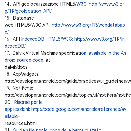
14. API geolocalizzazione HTML5/
W3C: http://www.w3.or
g/TR/geolocation-API/
15. Database
web HTML5/W3C A
PI: http://www.w3.org/TR/webdatabas
e/
16. API
IndexedDB HTML5/W3C: http://www.w3.org/TR/In
dexedDB/
17. Dalvik Virtual Machine specificati
on: available in the An
droid source code,
at
dalvik/docs
18. AppWidgets:
http://developer.android.com/guide/practices/ui_guidelines/
19. Notifiche:
http://developer.android.com/guide/topics/ui/notifiers/notifi
20.
Risorse per le
applicazioni: http://code.google.com/android/reference/av
ailable-
resources.html
21.
Guida stile per le icone della barra di stato: