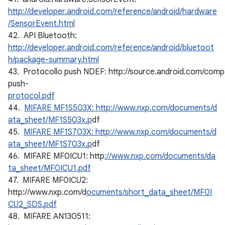
http://developer.android.com/reference/android/hardware
/SensorEvent.html
42. API Bluetooth:
http://developer.android.com/reference/android/bluetoot
h/package-summary.html
43. Protocollo push NDEF: http://source.android.com/compat
push-
protocol.pdf
44.
MIFARE MF1S503X: http://www.nxp.com/documents/d
ata_sheet/MF1S503x.p
df
45.
MIFARE MF1S703X: http://www.nxp.com/documents/d
ata_sheet/MF1S703x.p
df
46. MIFARE MF0ICU1: http
://www.nxp.com/documents/da
ta_sheet/MF0ICU1.pdf
47. MIFARE MF0ICU2:
http://www.nxp.com/d
ocuments/short_data_sheet/MF0I
CU2_SDS.pdf
48. MIFARE AN130511: