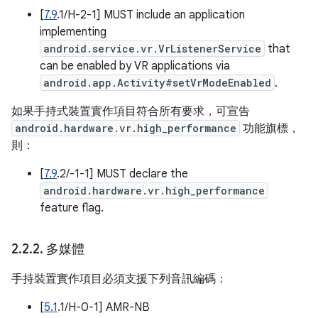
[
7.9
.1/H-2-1] MUST include an application
implementing
android.service.vr.VrListenerService
that
can be enabled by VR applications via
android.app.Activity#setVrModeEnabled
.
如果手持式裝置實作項目符合所有要求，可宣告
android.hardware.vr.high_performance
功能旗標，
則：
[
7.9
.2/-1-1] MUST declare the
android.hardware.vr.high_performance
feature flag.
2
.
2
.
2
.
多媒體
手持裝置實作項目必須支援下列音訊編碼：
[
5.1
.1/H-0-1] AMR-NB