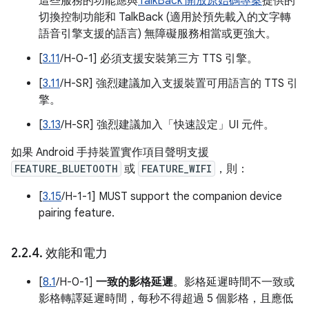
這些服務的功能應與
TalkBack 開放原始碼專案
提供的
切換控制功能和 TalkBack (適用於預先載入的文字轉
語音引擎支援的語言) 無障礙服務相當或更強大。
[
3.11
/H-0-1] 必須支援安裝第三方 TTS 引擎。
[
3.11
/H-SR] 強烈建議加入支援裝置可用語言的 TTS 引
擎。
[
3.13
/H-SR] 強烈建議加入「快速設定」UI 元件。
如果 Android 手持裝置實作項目聲明支援
FEATURE_BLUETOOTH
或
FEATURE_WIFI
，則：
[
3.15
/H-1-1] MUST support the companion device
pairing feature.
2
.
2
.
4
.
效能和電力
[
8.1
/H-0-1]
一致的影格延遲
。影格延遲時間不一致或
影格轉譯延遲時間，每秒不得超過 5 個影格，且應低