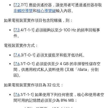
[
7.2
.7/T] 應提供遙控器，讓使用者可透過遙控器存取
非觸控導覽
和
核心導覽鍵
輸入內容。
如果電視裝置實作項目包含陀螺儀，則：
[
7.3
.4/T-1-1] 必須能夠以至少 100 Hz 的頻率回報事
件。
電視裝置實作方式：
[
7.4
.3/T-0-1] 必須支援藍牙和藍牙低功耗。
[
7.6
.1/T-0-1] 必須提供至少 4 GB 的非揮發性儲存空
間，供應用程式私人資料使用 (又稱「/data」分割
區)。
如果電視裝置實作項目為 32 位元：
[
7.6
.1/T-1-1] 如果使用下列任何密度，核心和使用者空
間可用的記憶體必須至少為 896 MB：