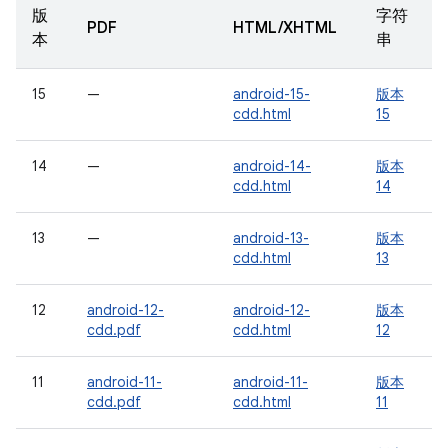
版
字符
PDF
HTML/XHTML
本
串
15
—
android-15-
版本
cdd.html
15
14
—
android-14-
版本
cdd.html
14
13
—
android-13-
版本
cdd.html
13
12
android-12-
android-12-
版本
cdd.pdf
cdd.html
12
11
android-11-
android-11-
版本
cdd.pdf
cdd.html
11