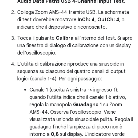
Audio Data Paths USB 4-Channel Input Test
.
Collega Zoom AMS-44 tramite USB. La schermata
di test dovrebbe mostrare
InCh: 4, OutCh: 4
, a
indicare che il dispositivo è riconosciuto.
Tocca il pulsante
Calibra
all'interno del test. Si apre
una finestra di dialogo di calibrazione con un display
dell'oscilloscopio.
L'utilità di calibrazione riproduce una sinusoide in
sequenza su ciascuno dei quattro canali di output
logici (canale 1-4). Per ogni passaggio:
Canale 1 (uscita A sinistra -> ingresso 1):
quando l'utilità indica che il canale 1 è attivo,
regola la manopola
Guadagno 1
su Zoom
AMS-44. Osserva l'oscilloscopio. Viene
visualizzata un'onda sinusoidale pulita. Regola il
guadagno finché l'ampiezza di picco non è
intorno a
0,8
sul display. L'indicatore verde