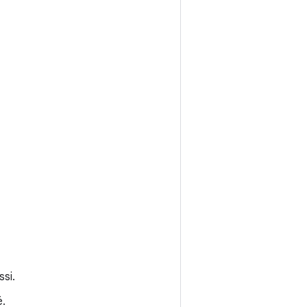
ssi.
é.