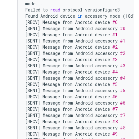
mode...

Failed
to
read
protocol
versionfigure3

Found
Android
device
in
accessory
mode
(
18d1:
[
RECV
]
Message
from
Android
device
#0
[
SENT
]
Message
from
Android
accessory
#0
[
RECV
]
Message
from
Android
device
#1
[
SENT
]
Message
from
Android
accessory
#1
[
RECV
]
Message
from
Android
device
#2
[
SENT
]
Message
from
Android
accessory
#2
[
RECV
]
Message
from
Android
device
#3
[
SENT
]
Message
from
Android
accessory
#3
[
RECV
]
Message
from
Android
device
#4
[
SENT
]
Message
from
Android
accessory
#4
[
RECV
]
Message
from
Android
device
#5
[
SENT
]
Message
from
Android
accessory
#5
[
RECV
]
Message
from
Android
device
#6
[
SENT
]
Message
from
Android
accessory
#6
[
RECV
]
Message
from
Android
device
#7
[
SENT
]
Message
from
Android
accessory
#7
[
RECV
]
Message
from
Android
device
#8
[
SENT
]
Message
from
Android
accessory
#8
[
RECV
]
Message
from
Android
device
#9