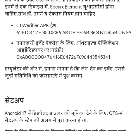
लेन-देन के इवेंट टेस्ट के लिए, दो डिवाइसों की ज़रूरत होती है.
इनमें से एक डिवाइस में, SecureElement यूआईसीसी होना
चाहिए. साथ ही, उसमें ये ऐक्सेस नियम होने चाहिए:
CtsVerifier APK हैश:
61:ED:37:7E:85:D3:86:A8:DF:EE:6B:86:4B:D8:5B:0B:FA
एनएफ़सी इवेंट ऐक्सेस के लिए, ऑथराइज़्ड ऐप्लिकेशन
आइडेंटिफ़ायर (एआईडी):
0xA000000476416E64726F696443545341
एम्युलेटर की ओर से, हमारा मानना है कि लेन-देन का इवेंट, उससे
जुड़ी गतिविधि को फ़ोरग्राउंड में पुश करेगा.
सेटअप
Android 17 में डिफ़ॉल्ट ब्राउज़र की भूमिका देने के लिए, CTS-V
सेटअप के स्टेप को अलग से पूरा करना होगा.