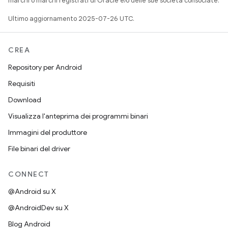
marchi o marchi registrati di Oracle e/o delle sue società consociate.
Ultimo aggiornamento 2025-07-26 UTC.
CREA
Repository per Android
Requisiti
Download
Visualizza l'anteprima dei programmi binari
Immagini del produttore
File binari del driver
CONNECT
@Android su X
@AndroidDev su X
Blog Android