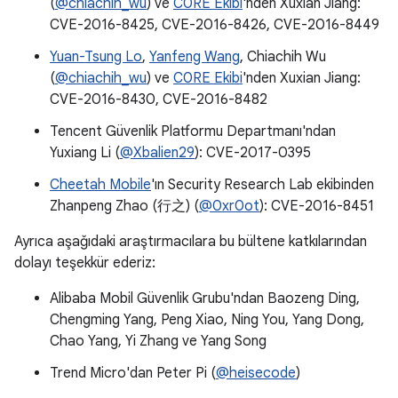
(
@chiachih_wu
) ve
C0RE Ekibi
'nden Xuxian Jiang:
CVE-2016-8425, CVE-2016-8426, CVE-2016-8449
Yuan-Tsung Lo
,
Yanfeng Wang
, Chiachih Wu
(
@chiachih_wu
) ve
C0RE Ekibi
'nden Xuxian Jiang:
CVE-2016-8430, CVE-2016-8482
Tencent Güvenlik Platformu Departmanı'ndan
Yuxiang Li (
@Xbalien29
): CVE-2017-0395
Cheetah Mobile
'ın Security Research Lab ekibinden
Zhanpeng Zhao (行之) (
@0xr0ot
): CVE-2016-8451
Ayrıca aşağıdaki araştırmacılara bu bültene katkılarından
dolayı teşekkür ederiz:
Alibaba Mobil Güvenlik Grubu'ndan Baozeng Ding,
Chengming Yang, Peng Xiao, Ning You, Yang Dong,
Chao Yang, Yi Zhang ve Yang Song
Trend Micro'dan Peter Pi (
@heisecode
)