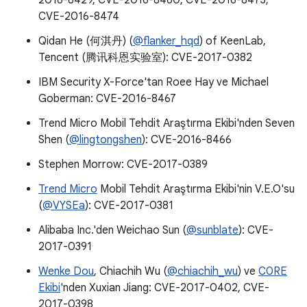
2016-8429, CVE-2016-8460, CVE-2016-8473,
CVE-2016-8474
Qidan He (何淇丹) (
@flanker_hqd
) of KeenLab,
Tencent (腾讯科恩实验室): CVE-2017-0382
IBM Security X-Force'tan Roee Hay ve Michael
Goberman: CVE-2016-8467
Trend Micro Mobil Tehdit Araştırma Ekibi'nden Seven
Shen (
@lingtongshen
): CVE-2016-8466
Stephen Morrow: CVE-2017-0389
Trend Micro
Mobil Tehdit Araştırma Ekibi'nin V.E.O'su
(
@VYSEa
): CVE-2017-0381
Alibaba Inc.'den Weichao Sun (
@sunblate
): CVE-
2017-0391
Wenke Dou
, Chiachih Wu (
@chiachih_wu
) ve
C0RE
Ekibi
'nden Xuxian Jiang: CVE-2017-0402, CVE-
2017-0398