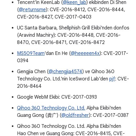
Tencent'in KeenLab (
@keen_lab
) ekibinden Di Shen
(
@returnsme
): CVE-2016-8412, CVE-2016-8444,
CVE-2016-8427, CVE-2017-0403
UC Santa Barbara, Shellphish Grill Ekibi'nden donfos
(Aravind Machiry): CVE-2016-8448, CVE-2016-
8470, CVE-2016-8471, CVE-2016-8472
MS509Team
'dan En He (
@heeeeen4x
): CVE-2017-
0394
Gengjia Chen (
@chengjia4574
) ve Qihoo 360
Technology Co. Ltd.'nin IceSword Lab'den
pjf
: CVE-
2016-8464
Google WebM Ekibi: CVE-2017-0393
Qihoo 360 Technology Co. Ltd.
Alpha Ekibi'nden
Guang Gong (龚广) (
@oldfresher
): CVE-2017-0387
Qihoo 360 Technology Co. Ltd. Alpha Ekibi'nden
Hao Chen ve Guang Gong: CVE-2016-8415, CVE-