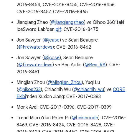
2016-8454, CVE-2016-8455, CVE-2016-8456,
CVE-2016-8457, CVE-2016-8465
Jianqiang Zhao (
@jianqiangzhao
) ve Qihoo 360'taki
IceSword Lab'den
pjf
: CVE-2016-8475
Jon Sawyer (
@jcase
) ve Sean Beaupre
(
@firewaterdevs
): CVE-2016-8462
Jon Sawyer (
@jcase
), Sean Beaupre
(
@firewaterdevs
) ve Ben Actis (
@Ben_RA
): CVE-
2016-8461
Mingjian Zhou (
@Mingjian_Zhou
), Yuqi Lu
(
@nikos233
), Chiachih Wu (
@chiachih_wu
) ve
C0RE
Ekibi
'nden Xuxian Jiang: CVE-2017-0383
Monk Avel: CVE-2017-0396, CVE-2017-0399
Trend Micro'dan Peter Pi (
@heisecode
): CVE-2016-
8469, CVE-2016-8424, CVE-2016-8428, CVE-