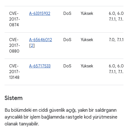
CVE-
A-63315932
DoS
Yüksek
6.0, 6.0.1,
2017-
7.1.1, 7.1.2
0874
CVE-
A-65646012
DoS
Yüksek
7.0, 7.1.1, 7
2017-
[
2
]
0880
CVE-
A-65717533
DoS
Yüksek
6.0, 6.0.1,
2017-
7.1.1, 7.1.2
13148
Sistem
Bu bölümdeki en ciddi güvenlik açığı, yakın bir saldırganın
ayrıcalıklı bir işlem bağlamında rastgele kod yürütmesine
olanak tanıyabilir.