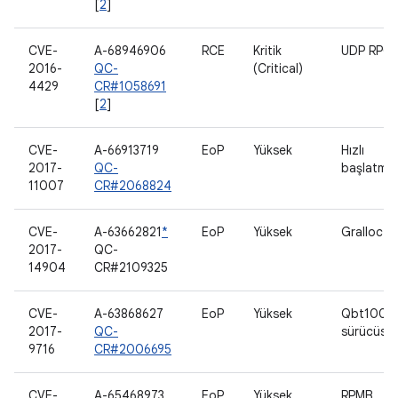
[
2
]
CVE-
A-68946906
RCE
Kritik
UDP RPC
2016-
QC-
(Critical)
4429
CR#1058691
[
2
]
CVE-
A-66913719
EoP
Yüksek
Hızlı
2017-
QC-
başlatma
11007
CR#2068824
CVE-
A-63662821
*
EoP
Yüksek
Gralloc
2017-
QC-
14904
CR#2109325
CVE-
A-63868627
EoP
Yüksek
Qbt1000
2017-
QC-
sürücüsü
9716
CR#2006695
CVE-
A-65468973
EoP
Yüksek
RPMB