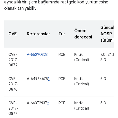
ayrıcalıklı bir işlem bağlamında rastgele kod yürütmesine
olanak tanıyabilir.
Güncell
Önem
CVE
Referanslar
Tür
AOSP
derecesi
sürümler
CVE-
A-65290323
RCE
Kritik
7.0, 7.1.1, 7
2017-
(Critical)
8.0
0872
CVE-
A-64964675
*
RCE
Kritik
6.0
2017-
(Critical)
0876
CVE-
A-66372937
*
RCE
Kritik
6.0
2017-
(Critical)
0877