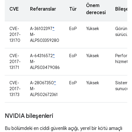
Önem
CVE
Referanslar
Tür
Bileşen
derecesi
CVE-
A-36102397
*
EoP
Yüksek
Görüntü
2017-
M-
sürücüs
13170
ALPS03359280
CVE-
A-64316572
*
EoP
Yüksek
Perform
2017-
M-
hizmeti
13171
ALPS03479086
CVE-
A-28067350
*
EoP
Yüksek
Sistem
2017-
M-
sunucus
13173
ALPS02672361
NVIDIA bileşenleri
Bu bölümdeki en ciddi güvenlik açığı, yerel bir kötü amaçlı