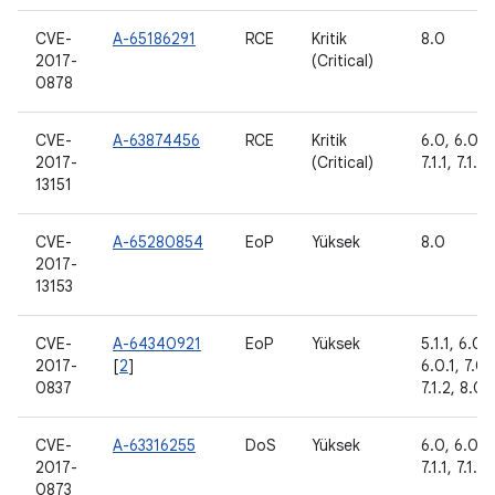
CVE-
A-65186291
RCE
Kritik
8.0
2017-
(Critical)
0878
CVE-
A-63874456
RCE
Kritik
6.0, 6.0.1,
2017-
(Critical)
7.1.1, 7.1.2
13151
CVE-
A-65280854
EoP
Yüksek
8.0
2017-
13153
CVE-
A-64340921
EoP
Yüksek
5.1.1, 6.0,
2017-
[
2
]
6.0.1, 7.0, 
0837
7.1.2, 8.0
CVE-
A-63316255
DoS
Yüksek
6.0, 6.0.1,
2017-
7.1.1, 7.1.2
0873