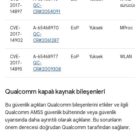
2017-
QC-
sürücüsü
14897
CR#2054091
CVE-
A-65468970
EoP
Yüksek
MProc
2017-
QC-
14902
CR#2061287
CVE-
A-65468977
EoP
Yüksek
WLAN
2017-
QC-
14895
CR#2009308
Qualcomm kapalı kaynak bileşenleri
Bu güvenlik açıkları Qualcomm bileşenlerini etkiler ve ilgili
Qualcomm AMSS güvenlik bülteninde veya güvenlik
uyarısında daha ayrıntılı olarak açıklanır. Bu sorunların
önem derecesi doğrudan Qualcomm tarafından sağlanır.