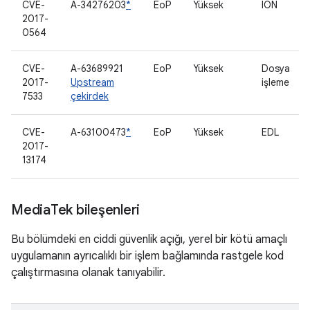
CVE-
A-34276203
*
EoP
Yüksek
ION
2017-
0564
CVE-
A-63689921
EoP
Yüksek
Dosya
2017-
Upstream
işleme
7533
çekirdek
CVE-
A-63100473
*
EoP
Yüksek
EDL
2017-
13174
Media
Tek bileşenleri
Bu bölümdeki en ciddi güvenlik açığı, yerel bir kötü amaçlı
uygulamanın ayrıcalıklı bir işlem bağlamında rastgele kod
çalıştırmasına olanak tanıyabilir.