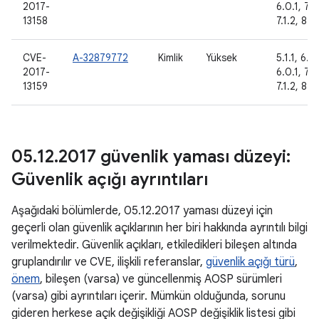
2017-
6.0.1, 7.0,
13158
7.1.2, 8.0
CVE-
A-32879772
Kimlik
Yüksek
5.1.1, 6.0,
2017-
6.0.1, 7.0,
13159
7.1.2, 8.0
05
.
12
.
2017 güvenlik yaması düzeyi:
Güvenlik açığı ayrıntıları
Aşağıdaki bölümlerde, 05.12.2017 yaması düzeyi için
geçerli olan güvenlik açıklarının her biri hakkında ayrıntılı bilgi
verilmektedir. Güvenlik açıkları, etkiledikleri bileşen altında
gruplandırılır ve CVE, ilişkili referanslar,
güvenlik açığı türü
,
önem
, bileşen (varsa) ve güncellenmiş AOSP sürümleri
(varsa) gibi ayrıntıları içerir. Mümkün olduğunda, sorunu
gideren herkese açık değişikliği AOSP değişiklik listesi gibi