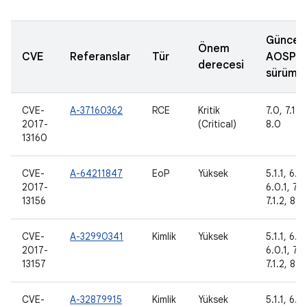
Güncel
Önem
CVE
Referanslar
Tür
AOSP
derecesi
sürümle
CVE-
A-37160362
RCE
Kritik
7.0, 7.1.1,
2017-
(Critical)
8.0
13160
CVE-
A-64211847
EoP
Yüksek
5.1.1, 6.0,
2017-
6.0.1, 7.0,
13156
7.1.2, 8.0
CVE-
A-32990341
Kimlik
Yüksek
5.1.1, 6.0,
2017-
6.0.1, 7.0,
13157
7.1.2, 8.0
CVE-
A-32879915
Kimlik
Yüksek
5.1.1, 6.0,