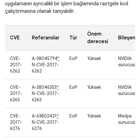
uygulamanın ayrıcalıklı bir işlem bağlamında rastgele kod
çalıştırmasına olanak tanıyabilir.
Önem
CVE
Referanslar
Tür
Bileşen
derecesi
CVE-
A-38045794
*
EoP
Yüksek
NVIDIA
2017-
N-CVE-2017-
sürücüsü
6262
6262
CVE-
A-38046353
*
EoP
Yüksek
NVIDIA
2017-
N-CVE-2017-
sürücüsü
6263
6263
CVE-
A-63802421
*
EoP
Yüksek
Medya
2017-
N-CVE-2017-
sunucusu
6276
6276