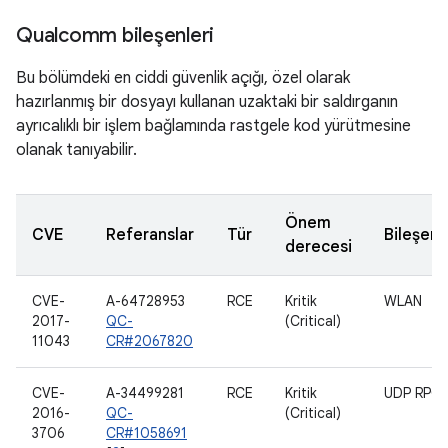
Qualcomm bileşenleri
Bu bölümdeki en ciddi güvenlik açığı, özel olarak
hazırlanmış bir dosyayı kullanan uzaktaki bir saldırganın
ayrıcalıklı bir işlem bağlamında rastgele kod yürütmesine
olanak tanıyabilir.
Önem
CVE
Referanslar
Tür
Bileşen
derecesi
CVE-
A-64728953
RCE
Kritik
WLAN
2017-
QC-
(Critical)
11043
CR#2067820
CVE-
A-34499281
RCE
Kritik
UDP RPC
2016-
QC-
(Critical)
3706
CR#1058691