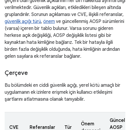
geçerli olan güvenlik açıklarının her biri hakkında ayrıntılı bilgi
verilmektedir. Güvenlik açıkları, etkiledikleri bileşen altında
gruplandırılır. Sorunun açıklaması ve CVE, ilişkili referanslar,
güvenlik açığı türü
,
önem
ve güncellenmiş AOSP sürümlerini
(varsa) içeren bir tablo bulunur. Varsa sorunu gideren
herkese açık değişikliği, AOSP değişiklik listesi gibi bir
kaynaktan hata kimliğine bağlarız. Tek bir hatayla ilgili
birden fazla değişiklik olduğunda, hata kimliğinin ardından
gelen sayılara ek referanslar bağlanır.
Çerçeve
Bu bölümdeki en ciddi güvenlik açığı, yerel kötü amaçlı bir
uygulamanın ek izinlere erişmek için kullanıcı etkileşimi
şartlarını atlatmasına olanak tanıyabilir.
Güncelle
Önem
CVE
Referanslar
Tür
AOSP