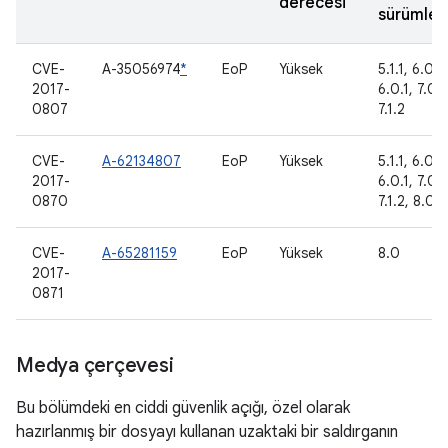
derecesi
sürümleri
CVE-
A-35056974
*
EoP
Yüksek
5.1.1, 6.0,
2017-
6.0.1, 7.0, 7
0807
7.1.2
CVE-
A-62134807
EoP
Yüksek
5.1.1, 6.0,
2017-
6.0.1, 7.0, 7
0870
7.1.2, 8.0
CVE-
A-65281159
EoP
Yüksek
8.0
2017-
0871
Medya çerçevesi
Bu bölümdeki en ciddi güvenlik açığı, özel olarak
hazırlanmış bir dosyayı kullanan uzaktaki bir saldırganın