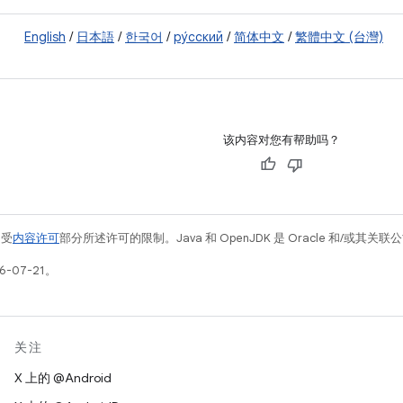
English
/
日本語
/
한국어
/
ру́сский
/
简体中文
/
繁體中文 (台灣)
该内容对您有帮助吗？
例受
内容许可
部分所述许可的限制。Java 和 OpenJDK 是 Oracle 和/或其
-07-21。
关注
X 上的 @Android