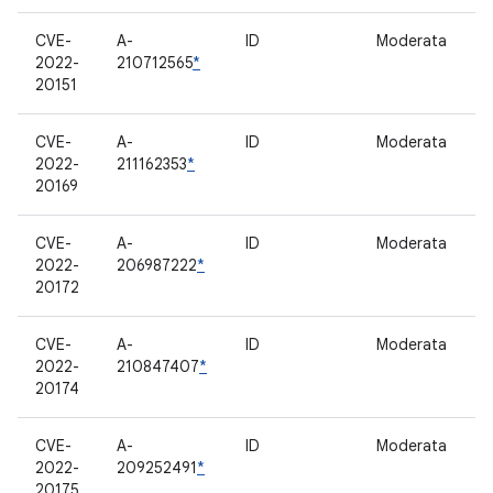
CVE-
A-
ID
Moderata
M
2022-
210712565
*
20151
CVE-
A-
ID
Moderata
M
2022-
211162353
*
20169
CVE-
A-
ID
Moderata
T
2022-
206987222
*
20172
CVE-
A-
ID
Moderata
B
2022-
210847407
*
20174
CVE-
A-
ID
Moderata
M
2022-
209252491
*
20175