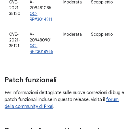
CVE-
A-
Moderata
Scoppiettio
2021-
209481085
35120
QC-
RP#3014911
CVE-
A-
Moderata
Scoppiettio
2021-
209480901
35121
QC-
RP#3018966
Patch funzionali
Per informazioni dettagliate sulle nuove correzioni di bug e
patch funzionali incluse in questa release, visita il
forum
della community di Pixel
.