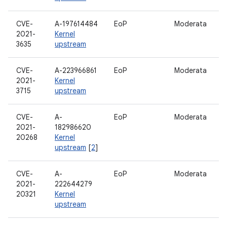
CVE-
A-197614484
EoP
Moderata
S
2021-
Kernel
3635
upstream
CVE-
A-223966861
EoP
Moderata
S
2021-
Kernel
3715
upstream
CVE-
A-
EoP
Moderata
S
2021-
182986620
20268
Kernel
upstream
[
2
]
CVE-
A-
EoP
Moderata
S
2021-
222644279
20321
Kernel
upstream