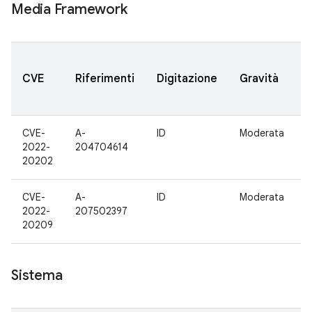
Media Framework
V
CVE
Riferimenti
Digitazione
Gravità
CVE-
A-
ID
Moderata
1
2022-
204704614
20202
CVE-
A-
ID
Moderata
1
2022-
207502397
20209
Sistema