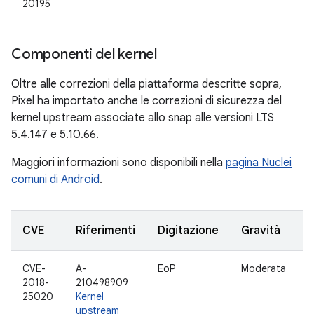
20195
Componenti del kernel
Oltre alle correzioni della piattaforma descritte sopra,
Pixel ha importato anche le correzioni di sicurezza del
kernel upstream associate allo snap alle versioni LTS
5.4.147 e 5.10.66.
Maggiori informazioni sono disponibili nella
pagina Nuclei
comuni di Android
.
CVE
Riferimenti
Digitazione
Gravità
CVE-
A-
EoP
Moderata
S
2018-
210498909
25020
Kernel
upstream