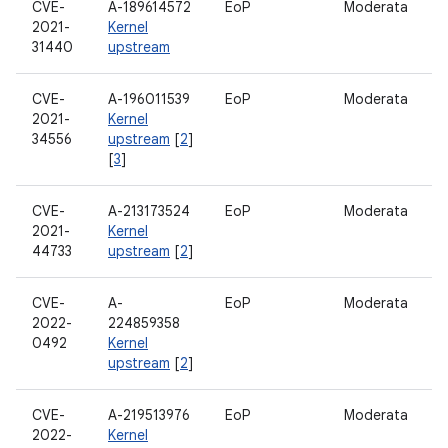
CVE-
A-189614572
EoP
Moderata
S
2021-
Kernel
31440
upstream
CVE-
A-196011539
EoP
Moderata
S
2021-
Kernel
34556
upstream
[
2
]
[
3
]
CVE-
A-213173524
EoP
Moderata
S
2021-
Kernel
44733
upstream
[
2
]
CVE-
A-
EoP
Moderata
S
2022-
224859358
0492
Kernel
upstream
[
2
]
CVE-
A-219513976
EoP
Moderata
S
2022-
Kernel