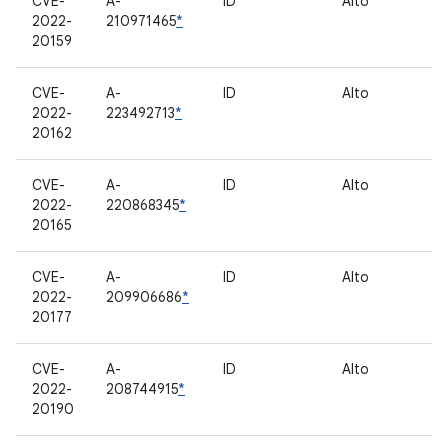
CVE-
A-
ID
Alto
T
2022-
210971465
*
20159
CVE-
A-
ID
Alto
T
2022-
223492713
*
20162
CVE-
A-
ID
Alto
T
2022-
220868345
*
20165
CVE-
A-
ID
Alto
M
2022-
209906686
*
20177
CVE-
A-
ID
Alto
M
2022-
208744915
*
20190