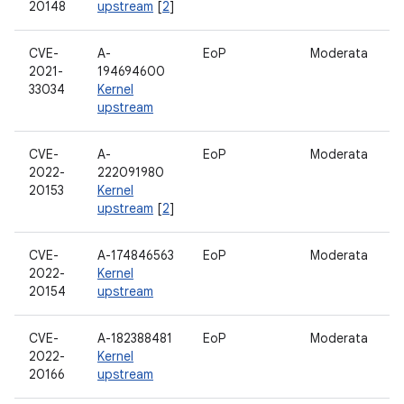
20148
upstream
[
2
]
CVE-
A-
EoP
Moderata
S
2021-
194694600
33034
Kernel
upstream
CVE-
A-
EoP
Moderata
S
2022-
222091980
20153
Kernel
upstream
[
2
]
CVE-
A-174846563
EoP
Moderata
S
2022-
Kernel
20154
upstream
CVE-
A-182388481
EoP
Moderata
S
2022-
Kernel
20166
upstream