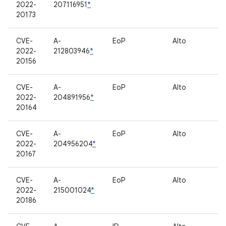
2022-
207116951
*
20173
CVE-
A-
EoP
Alto
D
2022-
212803946
*
20156
CVE-
A-
EoP
Alto
M
2022-
204891956
*
20164
CVE-
A-
EoP
Alto
M
2022-
204956204
*
20167
CVE-
A-
EoP
Alto
D
2022-
215001024
*
20186