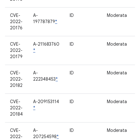
CVE-
A-
ID
Moderata
M
2022-
197787879
*
20176
CVE-
A-211683760
ID
Moderata
M
2022-
*
20179
CVE-
A-
ID
Moderata
B
2022-
222348453
*
20182
CVE-
A-209153114
ID
Moderata
M
2022-
*
20184
CVE-
A-
ID
Moderata
M
2022-
207254598
*