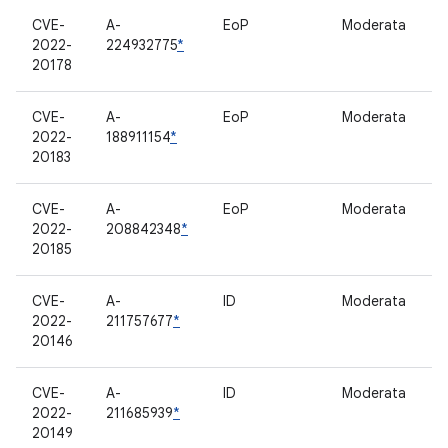
CVE-
A-
EoP
Moderata
F
2022-
224932775
*
20178
CVE-
A-
EoP
Moderata
k
2022-
188911154
*
20183
CVE-
A-
EoP
Moderata
S
2022-
208842348
*
20185
CVE-
A-
ID
Moderata
T
2022-
211757677
*
20146
CVE-
A-
ID
Moderata
M
2022-
211685939
*
20149