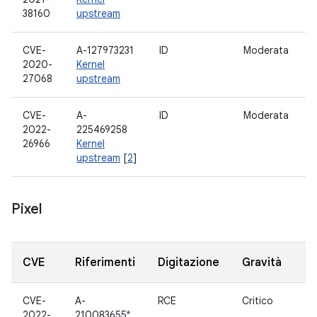
38160
upstream
CVE-
A-127973231
ID
Moderata
S
2020-
Kernel
27068
upstream
CVE-
A-
ID
Moderata
S
2022-
225469258
26966
Kernel
upstream
[
2
]
Pixel
CVE
Riferimenti
Digitazione
Gravità
CVE-
A-
RCE
Critico
M
2022-
210083655
*