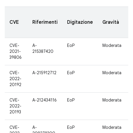
CVE
Riferimenti
Digitazione
Gravità
CVE-
A-
EoP
Moderata
1
2021-
215387420
39806
CVE-
A-215912712
EoP
Moderata
1
2022-
20192
CVE-
A-212434116
EoP
Moderata
1
2022-
20193
CVE-
A-
EoP
Moderata
1