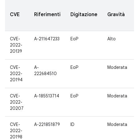
CVE
Riferimenti
Digitazione
Gravità
CVE-
A-211647233
EoP
Alto
2022-
20139
CVE-
A-
EoP
Moderata
2022-
222684510
20194
CVE-
A-185513714
EoP
Moderata
2022-
20207
CVE-
A-221851879
ID
Moderata
2022-
20198