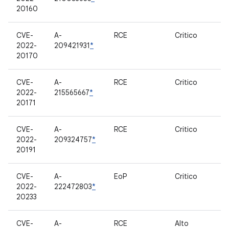
20160
CVE-
A-
RCE
Critico
M
2022-
209421931
*
20170
CVE-
A-
RCE
Critico
M
2022-
215565667
*
20171
CVE-
A-
RCE
Critico
M
2022-
209324757
*
20191
CVE-
A-
EoP
Critico
T
2022-
222472803
*
20233
CVE-
A-
RCE
Alto
M