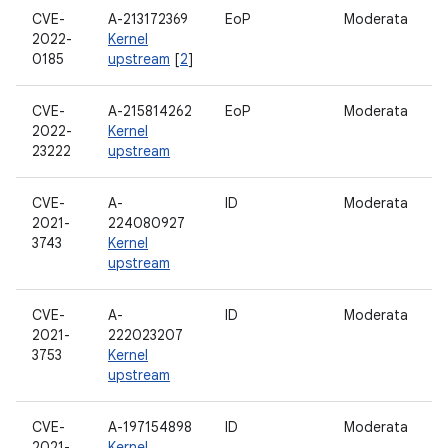
CVE-
A-213172369
EoP
Moderata
S
2022-
Kernel
0185
upstream
[
2
]
CVE-
A-215814262
EoP
Moderata
S
2022-
Kernel
23222
upstream
CVE-
A-
ID
Moderata
S
2021-
224080927
3743
Kernel
upstream
CVE-
A-
ID
Moderata
S
2021-
222023207
3753
Kernel
upstream
CVE-
A-197154898
ID
Moderata
S
2021-
Kernel