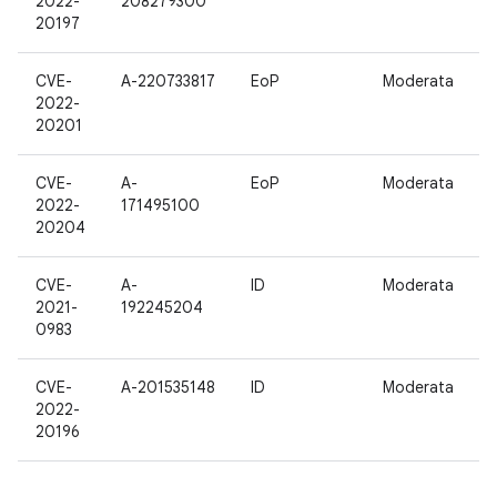
2022-
208279300
20197
CVE-
A-220733817
EoP
Moderata
1
2022-
20201
CVE-
A-
EoP
Moderata
1
2022-
171495100
20204
CVE-
A-
ID
Moderata
1
2021-
192245204
0983
CVE-
A-201535148
ID
Moderata
1
2022-
20196