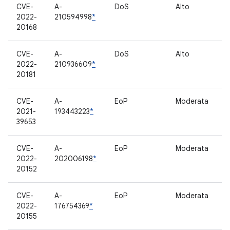
CVE-
A-
DoS
Alto
M
2022-
210594998
*
20168
CVE-
A-
DoS
Alto
M
2022-
210936609
*
20181
CVE-
A-
EoP
Moderata
B
2021-
193443223
*
39653
CVE-
A-
EoP
Moderata
T
2022-
202006198
*
20152
CVE-
A-
EoP
Moderata
S
2022-
176754369
*
20155