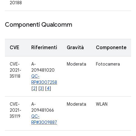
20188
Componenti Qualcomm
CVE
Riferimenti
Gravità
Componente
CVE-
A-
Moderata
Fotocamera
2021-
209481020
35118
QC-
RP#3007258
[
2
] [
3
] [
4
]
CVE-
A-
Moderata
WLAN
2021-
209481066
35119
QC-
RP#3009887