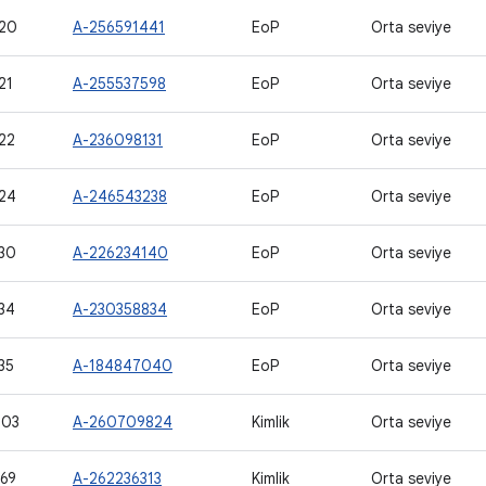
20
A-256591441
EoP
Orta seviye
21
A-255537598
EoP
Orta seviye
22
A-236098131
EoP
Orta seviye
24
A-246543238
EoP
Orta seviye
30
A-226234140
EoP
Orta seviye
34
A-230358834
EoP
Orta seviye
35
A-184847040
EoP
Orta seviye
303
A-260709824
Kimlik
Orta seviye
69
A-262236313
Kimlik
Orta seviye