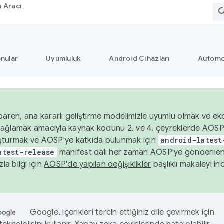
 Aracı
nular
Uyumluluk
Android Cihazları
Automo
baren, ana kararlı geliştirme modelimizle uyumlu olmak ve ek
nı sağlamak amacıyla kaynak kodunu 2. ve 4. çeyreklerde AOSP
şturmak ve AOSP'ye katkıda bulunmak için
android-latest
atest-release
manifest dalı her zaman AOSP'ye gönderile
zla bilgi için
AOSP'de yapılan değişiklikler
başlıklı makaleyi inc
Google, içerikleri tercih ettiğiniz dile çevirmek için