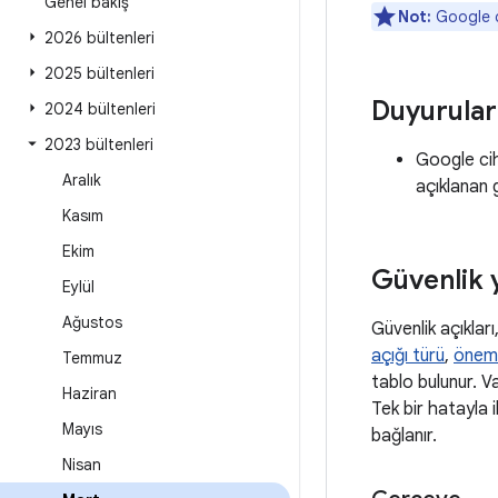
Genel bakış
Not:
Google c
2026 bültenleri
2025 bültenleri
Duyurular
2024 bültenleri
2023 bültenleri
Google cih
Aralık
açıklanan g
Kasım
Ekim
Güvenlik 
Eylül
Ağustos
Güvenlik açıkları
açığı türü
,
önem
Temmuz
tablo bulunur. Va
Haziran
Tek bir hatayla i
Mayıs
bağlanır.
Nisan