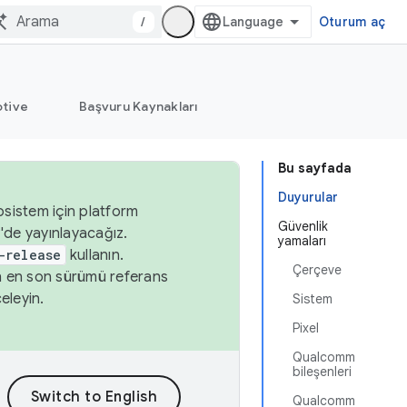
/
Oturum aç
tive
Başvuru Kaynakları
Bu sayfada
Duyurular
osistem için platform
Güvenlik
'de yayınlayacağız.
yamaları
-release
kullanın.
Çerçeve
n en son sürümü referans
eleyin.
Sistem
Pixel
Qualcomm
bileşenleri
Qualcomm