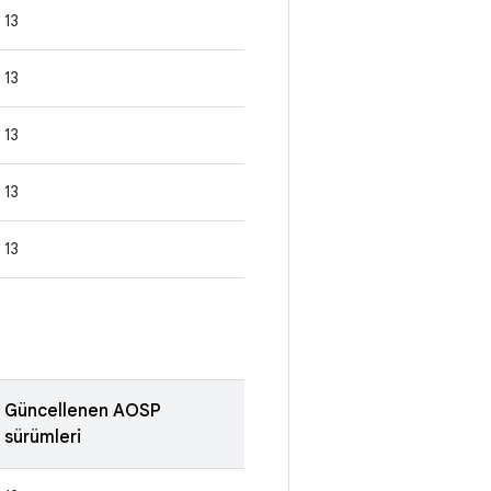
13
13
13
13
13
Güncellenen AOSP
sürümleri