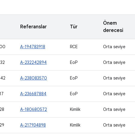
Önem
Referanslar
Tür
derecesi
000
A-194783918
RCE
Orta seviye
32
A-232242894
EoP
Orta seviye
542
A-238083570
EoP
Orta seviye
17
A-236687884
EoP
Orta seviye
28
A-180680572
Kimlik
Orta seviye
29
A-217934898
Kimlik
Orta seviye