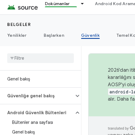
Dokümanlar
Android Kod Arama
BELGELER
Yenilikler
Başlarken
Güvenlik
Temel Ko
2026'dan iti
kararlılığı
Genel bakış
AOSP'yi olu
android-l
Güvenliğe genel bakış
alır. Daha fa
Android Güvenlik Bültenleri
Bültenler ana sayfası
Genel bakış