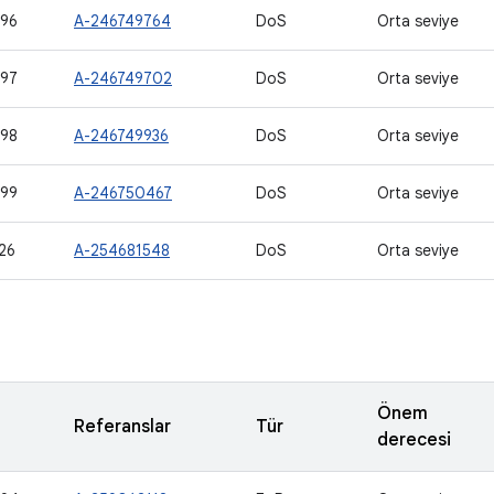
96
A-246749764
DoS
Orta seviye
97
A-246749702
DoS
Orta seviye
98
A-246749936
DoS
Orta seviye
99
A-246750467
DoS
Orta seviye
26
A-254681548
DoS
Orta seviye
Önem
Referanslar
Tür
derecesi