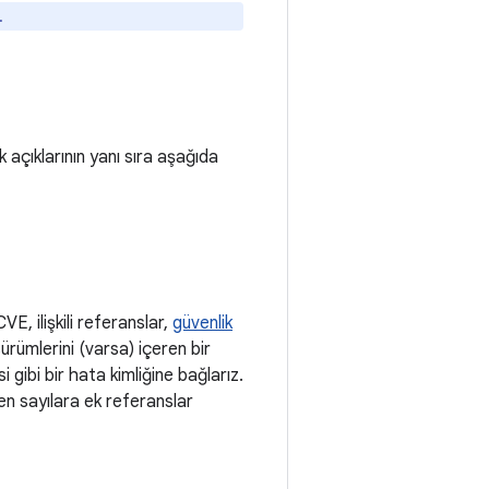
.
açıklarının yanı sıra aşağıda
VE, ilişkili referanslar,
güvenlik
rümlerini (varsa) içeren bir
 gibi bir hata kimliğine bağlarız.
len sayılara ek referanslar