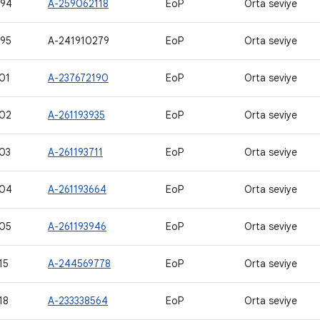
994
A-259062118
EoP
Orta seviye
95
A-241910279
EoP
Orta seviye
01
A-237672190
EoP
Orta seviye
02
A-261193935
EoP
Orta seviye
03
A-261193711
EoP
Orta seviye
004
A-261193664
EoP
Orta seviye
05
A-261193946
EoP
Orta seviye
15
A-244569778
EoP
Orta seviye
18
A-233338564
EoP
Orta seviye