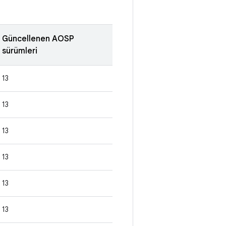
Güncellenen AOSP
sürümleri
13
13
13
13
13
13