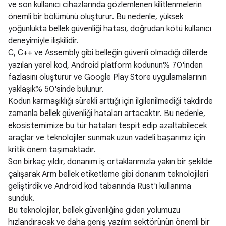
ve son kullanıcı cihazlarında gözlemlenen kilitlenmelerin
önemli bir bölümünü oluşturur. Bu nedenle, yüksek
yoğunlukta bellek güvenliği hatası, doğrudan kötü kullanıcı
deneyimiyle ilişkilidir.
C, C++ ve Assembly gibi belleğin güvenli olmadığı dillerde
yazılan yerel kod, Android platform kodunun% 70'inden
fazlasını oluşturur ve Google Play Store uygulamalarının
yaklaşık% 50'sinde bulunur.
Kodun karmaşıklığı sürekli arttığı için ilgilenilmediği takdirde
zamanla bellek güvenliği hataları artacaktır. Bu nedenle,
ekosistemimize bu tür hataları tespit edip azaltabilecek
araçlar ve teknolojiler sunmak uzun vadeli başarımız için
kritik önem taşımaktadır.
Son birkaç yıldır, donanım iş ortaklarımızla yakın bir şekilde
çalışarak Arm bellek etiketleme gibi donanım teknolojileri
geliştirdik ve Android kod tabanında Rust'ı kullanıma
sunduk.
Bu teknolojiler, bellek güvenliğine giden yolumuzu
hızlandıracak ve daha geniş yazılım sektörünün önemli bir