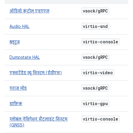
vsock
/
g
RPC
ऑडियो कंट्रोल एचएएल
virtio-snd
Audio HAL
virtio-console
ब्लूटूथ
vsock
/
g
RPC
Dumpstate HAL
virtio-video
एक्सटेंडेड व्यू सिस्टम (ईवीएस)
vsock
/
g
RPC
गराज मोड
virtio-gpu
ग्राफ़िक
virtio-console
ग्लोबल नेविगेशन सैटलाइट सिस्टम
(GNSS)