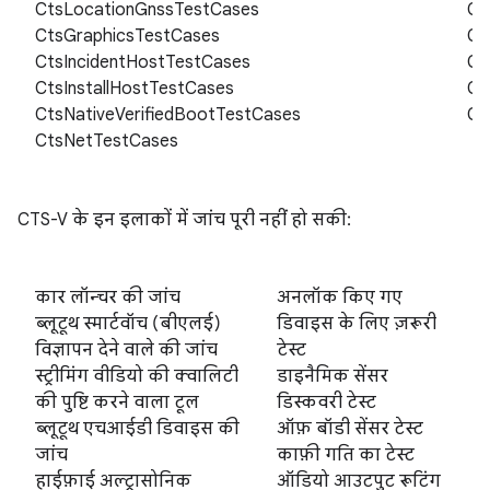
CtsLocationGnssTestCases
Ct
CtsGraphicsTestCases
Ct
CtsIncidentHostTestCases
Ct
CtsInstallHostTestCases
Ct
CtsNativeVerifiedBootTestCases
Ct
CtsNetTestCases
CTS-V के इन इलाकों में जांच पूरी नहीं हो सकी:
कार लॉन्चर की जांच
अनलॉक किए गए
ब्लूटूथ स्मार्टवॉच (बीएलई)
डिवाइस के लिए ज़रूरी
विज्ञापन देने वाले की जांच
टेस्ट
स्ट्रीमिंग वीडियो की क्वालिटी
डाइनैमिक सेंसर
की पुष्टि करने वाला टूल
डिस्कवरी टेस्ट
ब्लूटूथ एचआईडी डिवाइस की
ऑफ़ बॉडी सेंसर टेस्ट
जांच
काफ़ी गति का टेस्ट
हाईफ़ाई अल्ट्रासोनिक
ऑडियो आउटपुट रूटिंग