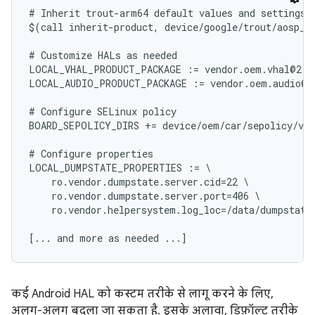
# Inherit trout-arm64 default values and settings

$(call inherit-product, device/google/trout/aosp_tr
# Customize HALs as needed

LOCAL_VHAL_PRODUCT_PACKAGE := vendor.oem.vhal@2.0-
LOCAL_AUDIO_PRODUCT_PACKAGE := vendor.oem.audio@6.
# Configure SELinux policy

BOARD_SEPOLICY_DIRS += device/oem/car/sepolicy/ven
# Configure properties

LOCAL_DUMPSTATE_PROPERTIES := \

    ro.vendor.dumpstate.server.cid=22 \

    ro.vendor.dumpstate.server.port=406 \

    ro.vendor.helpersystem.log_loc=/data/dumpstate

कई Android HAL को कस्टम तरीके से लागू करने के लिए,
अलग-अलग बदला जा सकता है. इसके अलावा, डिफ़ॉल्ट तरीके