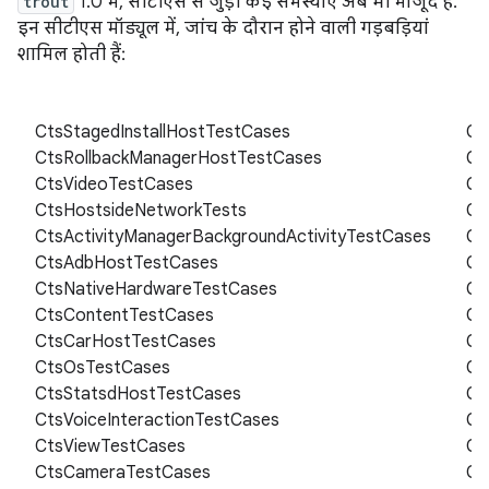
trout
1.0 में, सीटीएस से जुड़ी कई समस्याएं अब भी मौजूद हैं.
इन सीटीएस मॉड्यूल में, जांच के दौरान होने वाली गड़बड़ियां
शामिल होती हैं:
CtsStagedInstallHostTestCases
Ct
CtsRollbackManagerHostTestCases
Ct
CtsVideoTestCases
Ct
CtsHostsideNetworkTests
Ct
CtsActivityManagerBackgroundActivityTestCases
Ct
CtsAdbHostTestCases
Ct
CtsNativeHardwareTestCases
Ct
CtsContentTestCases
Ct
CtsCarHostTestCases
Ct
CtsOsTestCases
Ct
CtsStatsdHostTestCases
Ct
CtsVoiceInteractionTestCases
Ct
CtsViewTestCases
Ct
CtsCameraTestCases
Ct