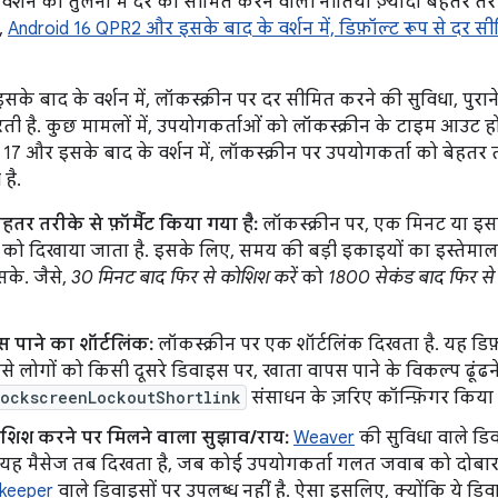
 वर्शन की तुलना में दर को सीमित करने वाली नीतियां ज़्यादा बेहतर तरीक
,
Android 16 QPR2 और इसके बाद के वर्शन में, डिफ़ॉल्ट रूप से दर स
े बाद के वर्शन में, लॉकस्क्रीन पर दर सीमित करने की सुविधा, पुराने 
ी है. कुछ मामलों में, उपयोगकर्ताओं को लॉकस्क्रीन के टाइम आउट हो
17 और इसके बाद के वर्शन में, लॉकस्क्रीन पर उपयोगकर्ता को बेहतर 
है.
तर तरीके से फ़ॉर्मैट किया गया है:
लॉकस्क्रीन पर, एक मिनट या इसस
ो दिखाया जाता है. इसके लिए, समय की बड़ी इकाइयों का इस्तेमाल
सके. जैसे,
30 मिनट बाद फिर से कोशिश करें
को
1800 सेकंड बाद फिर से
 पाने का शॉर्टलिंक:
लॉकस्क्रीन पर एक शॉर्टलिंक दिखता है. यह डिफ़
ससे लोगों को किसी दूसरे डिवाइस पर, खाता वापस पाने के विकल्प ढूंढन
lockscreenLockoutShortlink
संसाधन के ज़रिए कॉन्फ़िगर किया
शिश करने पर मिलने वाला सुझाव/राय:
Weaver
की सुविधा वाले डि
. यह मैसेज तब दिखता है, जब कोई उपयोगकर्ता गलत जवाब को दोबार
keeper
वाले डिवाइसों पर उपलब्ध नहीं है. ऐसा इसलिए, क्योंकि ये डिव