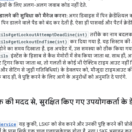
़ियों के लिए अलग-अलग जवाब कोड नहीं देते.
ल डालने की सुविधा को मैनेज करना:
अगर डिवाइस में पिन क्रेडेंशियल 
 पिन डालने वाले पैड को बंद कर देती है. ऐसा ही पासवर्ड और पैटर्न क्रेड
tils#getLockoutAttemptDeadline(int)
तरीके का नाम बदल
tils#getLockoutEndTime(int)
कर दिया गया है. यह सिस्टम की ओ
 का समय दिखाता है. इस अपडेट में, उस समस्या को ठीक किया गया है ज
tils
इंस्टेंस के हिसाब से कैश मेमोरी में सेव किया जाता था. साथ ही, अ
रिगर किया जाता था, तो गलती से कोई भी ऐक्टिव टाइम आउट नहीं दिखता 
न और सेटिंग से जुड़ी गतिविधियां) के डेवलपर को, मौजूदा टाइमआउट की प
ाद ही, वे पुष्टि करने के लिए आगे के अनुरोधों को अनुमति दे पाएंगे.
 की मदद से
,
सुरक्षित किए गए उपयोगकर्ता के
Service
यह कुकी, LSKF को सेव करने और उनकी पुष्टि करने की प्रोस
 के पास सिर्फ़ एक चालू एलएसकेएफ़ होता है. नया LSKF असाइन करन