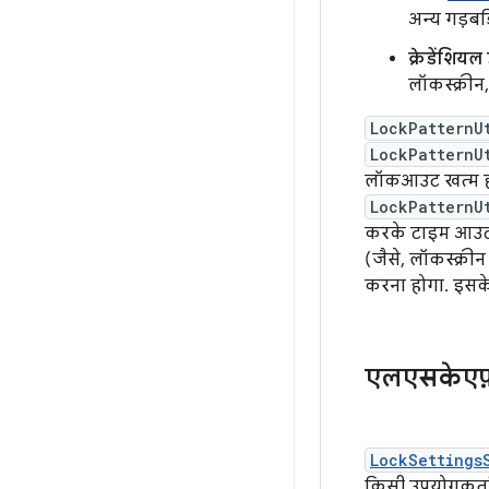
अन्य गड़बड
क्रेडेंशिय
लॉकस्क्रीन,
LockPatternU
LockPatternU
लॉकआउट खत्म होने
LockPatternU
करके टाइम आउट ट्
(जैसे, लॉकस्क्री
करना होगा. इसके ब
एलएसकेएफ़
LockSettings
किसी उपयोगकर्ता