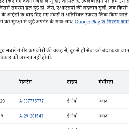
 किए गए वर्शन (जहां लागू हो) शामिल हैं. उपलब्ध होने पर, हम 
ं जिससे समस्या हल हुई हो. जैसे, एओएसपी की बदलाव सूची. जब किसी 
बड़ी के आईडी के बाद दिए गए नंबरों से अतिरिक्त रेफ़रंस लिंक किए जात
ों को सुरक्षा से जुड़े अपडेट के साथ-साथ,
Google Play के सिस्टम अपड
ौजूद सबसे गंभीर कमज़ोरी की वजह से, दूर से ही सेवा को बंद किया ज
धिकार की ज़रूरत नहीं होती.
रेफ़रंस
टाइप
गंभीरता
420
A-337775777
ईओपी
ज़्यादा
19
A-291281543
ईओपी
ज़्यादा