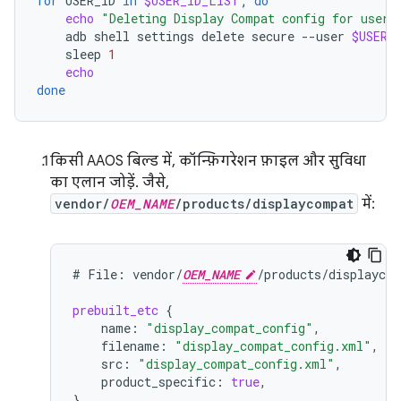
for
USER_ID
in
$USER_ID_LIST
;
do
echo
"Deleting Display Compat config for user:
adb
shell
settings
delete
secure
--user
$USER_
sleep
1
echo
done
किसी AAOS बिल्ड में, कॉन्फ़िगरेशन फ़ाइल और सुविधा
का एलान जोड़ें. जैसे,
vendor/
OEM_NAME
/products/displaycompat
में:
#
File:
vendor/
OEM_NAME
/products/displaycom
prebuilt_etc
{
name
:
"display_compat_config"
,
filename
:
"display_compat_config.xml"
,
src
:
"display_compat_config.xml"
,
product_specific
:
true
,
}