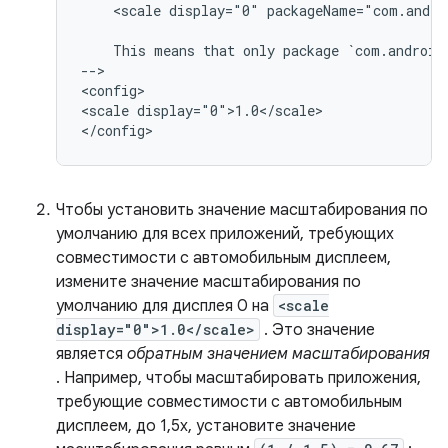
<scale
display="0"
packageName="com.andro
This
means
that
only
package
`com.android
-->

<config>

<scale
display="0">1.0</scale>

Чтобы установить значение масштабирования по
умолчанию для всех приложений, требующих
совместимости с автомобильным дисплеем,
измените значение масштабирования по
умолчанию для дисплея 0 на
<scale
display="0">1.0</scale>
. Это значение
является
обратным значением масштабирования
. Например, чтобы масштабировать приложения,
требующие совместимости с автомобильным
дисплеем, до 1,5x, установите значение