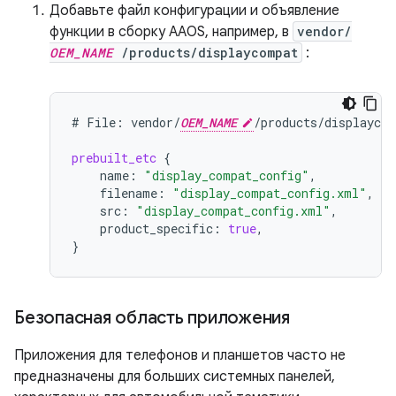
Добавьте файл конфигурации и объявление
функции в сборку AAOS, например, в
vendor/
OEM_NAME
/products/displaycompat
:
#
File:
vendor/
OEM_NAME
/products/displaycom
prebuilt_etc
{
name
:
"display_compat_config"
,
filename
:
"display_compat_config.xml"
,
src
:
"display_compat_config.xml"
,
product_specific
:
true
,
}
Безопасная область приложения
Приложения для телефонов и планшетов часто не
предназначены для больших системных панелей,