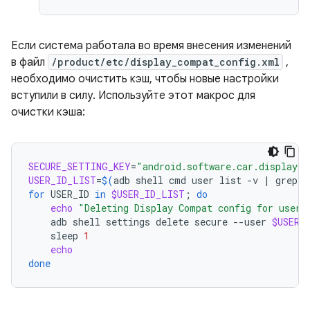
Если система работала во время внесения изменений
в файл
/product/etc/display_compat_config.xml
,
необходимо очистить кэш, чтобы новые настройки
вступили в силу. Используйте этот макрос для
очистки кэша:
SECURE_SETTING_KEY
=
"android.software.car.display_c
USER_ID_LIST
=
$(
adb
shell
cmd
user
list
-v
|
grep
'
for
USER_ID
in
$USER_ID_LIST
;
do
echo
"Deleting Display Compat config for user:
adb
shell
settings
delete
secure
--user
$USER_
sleep
1
echo
done