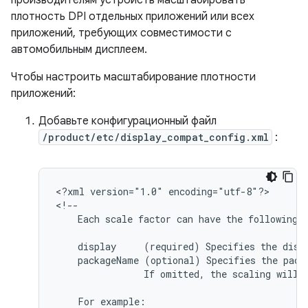
производителям устройств масштабировать
плотность DPI отдельных приложений или всех
приложений, требующих совместимости с
автомобильным дисплеем.
Чтобы настроить масштабирование плотности
приложений:
Добавьте конфигурационный файл
/product/etc/display_compat_config.xml
:
<?xml
version="1.0"
encoding="utf-8"?>

Each
scale
factor
can
have
the
following
display
(required)
Specifies
the
disp
packageName
(optional)
Specifies
the
pack
If
omitted,
the
scaling
will
For