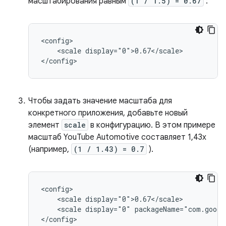
масштабирования равным
(1 / 1.5) = 0.67
:
<scale
display="0">0.67</scale>

Чтобы задать значение масштаба для
конкретного приложения, добавьте новый
элемент
scale
в конфигурацию. В этом примере
масштаб YouTube Automotive составляет 1,43x
(например,
(1 / 1.43) = 0.7
).
<scale
<scale
display="0"
packageName="com.googl