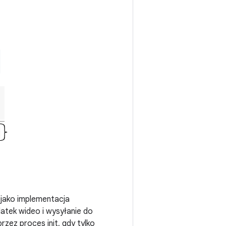
y jako implementacja
atek wideo i wysyłanie do
zez proces init, gdy tylko