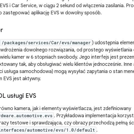
VS i Car Service, w ciągu 2 sekund od włączenia zasilania. 
b zastępować aplikację EVS w dowolny sposób.
r
/packages/services/Car/evs/manager
) udostępnia eleme
o wdrożenia dowolnego rozwiązania, od prostego wyświetlania
 wielu kamer w 6 stopniach swobody. Jego interfejs jest pre
ktowany tak, aby obsługiwać wielu klientów jednocześnie. Inne ap
ci usługa samochodowa) mogą wysyłać zapytania o stan men
em EVS jest aktywny.
DL usługi EVS
ówno kamera, jak i elementy wyświetlacza, jest zdefiniowany
rdware.automotive.evs
. Przykładowa implementacja korzysta
razy testowe i sprawdzająca, czy obrazy przechodzą pełną śc
interfaces/automotive/evs/1.0/default
.