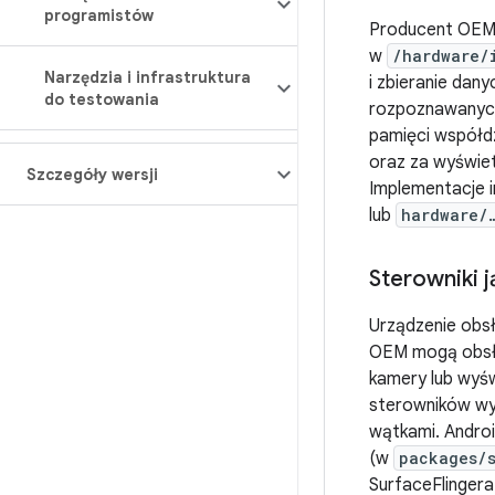
programistów
Producent OEM j
w
/hardware/
Narzędzia i infrastruktura
i zbieranie dan
do testowania
rozpoznawanych
pamięci współdz
oraz za wyświet
Szczegóły wersji
Implementacje 
lub
hardware/
Sterowniki j
Urządzenie obs
OEM mogą obsłu
kamery lub wyś
sterowników wy
wątkami. Androi
(w
packages/s
SurfaceFlinger