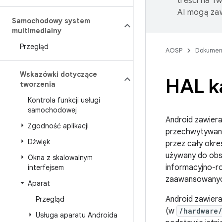
treści na T
AI mogą zaw
Samochodowy system
multimedialny
Przegląd
AOSP
Dokumen
Wskazówki dotyczące
HAL k
tworzenia
Kontrola funkcji usługi
samochodowej
Android zawiera
Zgodność aplikacji
przechwytywani
Dźwięk
przez cały okre
używany do obs
Okna z skalowalnym
informacyjno-ro
interfejsem
zaawansowanych
Aparat
Android zawiera
Przegląd
(w
/hardware
Usługa aparatu Androida