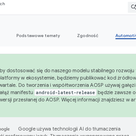
rch
Podstawowe tematy
Zgodność
Automoti
aby dostosować się do naszego modelu stabilnego rozwoju 
platformy w ekosystemie, będziemy publikować kod źródło
artale. Do tworzenia i współtworzenia AOSP używaj gałęz
Gałąź manifestu
android-latest-release
będzie zawsze o
wersji przesłanej do AOSP. Więcej informacji znajdziesz w a
Google używa technologii AI do tłumaczenia