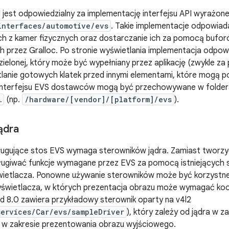
est odpowiedzialny za implementację interfejsu API wyrażoneg
interfaces/automotive/evs
. Takie implementacje odpowiad
ych z kamer fizycznych oraz dostarczanie ich za pomocą bufor
 przez Gralloc. Po stronie wyświetlania implementacja odpow
ielonej, który może być wypełniany przez aplikację (zwykle 
lanie gotowych klatek przed innymi elementami, które mogą poj
interfejsu EVS dostawców mogą być przechowywane w folde
…
(np.
/hardware/[vendor]/[platform]/evs
).
ądra
ługujące stos EVS wymaga sterowników jądra. Zamiast tworzy
giwać funkcje wymagane przez EVS za pomocą istniejących
wietlacza. Ponowne używanie sterowników może być korzystn
świetlacza, w których prezentacja obrazu może wymagać koor
d 8.0 zawiera przykładowy sterownik oparty na v4l2
ervices/Car/evs/sampleDriver
), który zależy od jądra w za
a w zakresie prezentowania obrazu wyjściowego.