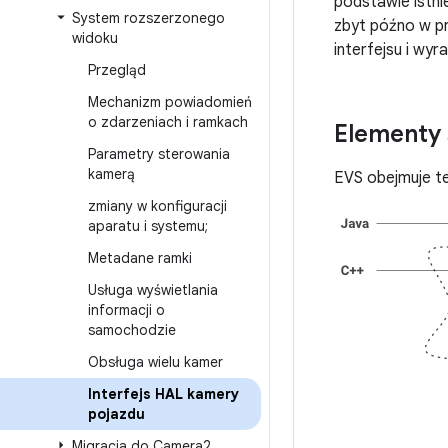
podstawie istni
System rozszerzonego
zbyt późno w p
widoku
interfejsu i wy
Przegląd
Mechanizm powiadomień
o zdarzeniach i ramkach
Elementy
Parametry sterowania
kamerą
EVS obejmuje t
zmiany w konfiguracji
aparatu i systemu;
Metadane ramki
Usługa wyświetlania
informacji o
samochodzie
Obsługa wielu kamer
Interfejs HAL kamery
pojazdu
Migracja do Camera2