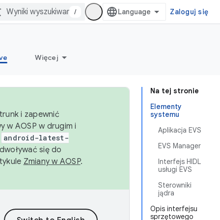
/
Zaloguj się
ve
Więcej
Na tej stronie
Elementy
trunk i zapewnić
systemu
wy w AOSP w drugim i
Aplikacja EVS
i
android-latest-
EVS Manager
dwoływać się do
rtykule
Zmiany w AOSP
.
Interfejs HIDL
usługi EVS
Sterowniki
jądra
Opis interfejsu
sprzętowego