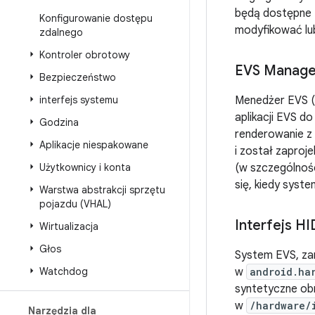
będą dostępne E
Konfigurowanie dostępu
modyfikować lu
zdalnego
Kontroler obrotowy
EVS Manage
Bezpieczeństwo
interfejs systemu
Menedżer EVS (
aplikacji EVS d
Godzina
renderowanie z
Aplikacje niespakowane
i został zaproje
Użytkownicy i konta
(w szczególnoś
się, kiedy syst
Warstwa abstrakcji sprzętu
pojazdu (VHAL)
Interfejs HI
Wirtualizacja
Głos
System EVS, zar
Watchdog
w
android.ha
syntetyczne ob
w
/hardware/
Narzędzia dla