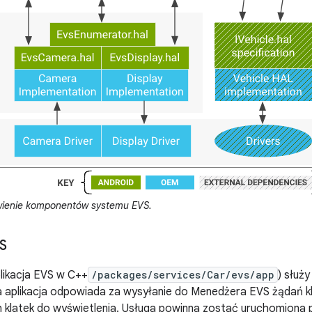
enie komponentów systemu EVS.
VS
likacja EVS w C++
/packages/services/Car/evs/app
) służ
a aplikacja odpowiada za wysyłanie do Menedżera EVS żądań kl
klatek do wyświetlenia. Usługa powinna zostać uruchomiona pr