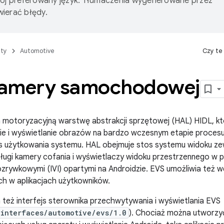
wój preferowany język. Tłumaczenia wygenerowane przez
ierać błędy.
ty
Automotive
Czy te
amery samochodowej
 motoryzacyjną warstwę abstrakcji sprzętowej (HAL) HIDL, kt
e i wyświetlanie obrazów na bardzo wczesnym etapie procesu 
s użytkowania systemu. HAL obejmuje stos systemu widoku zew
ługi kamery cofania i wyświetlaczy widoku przestrzennego w 
zrywkowymi (IVI) opartymi na Androidzie. EVS umożliwia też wd
 w aplikacjach użytkowników.
 też interfejs sterownika przechwytywania i wyświetlania EVS
/interfaces/automotive/evs/1.0
). Chociaż można utworzyć