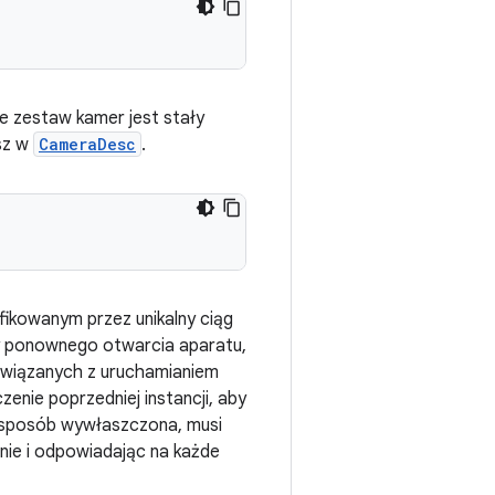
e zestaw kamer jest stały
esz w
CameraDesc
.
fikowanym przez unikalny ciąg
y ponownego otwarcia aparatu,
u związanych z uruchamianiem
nie poprzedniej instancji, aby
n sposób wywłaszczona, musi
nie i odpowiadając na każde