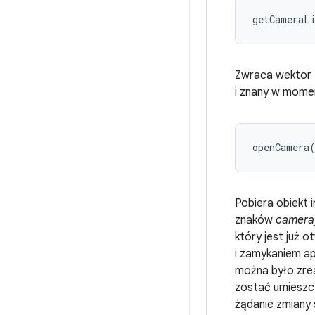
getCameraL
Zwraca wektor z
i znany w momen
openCamera
Pobiera obiekt 
znaków
camera
który jest już 
i zamykaniem ap
można było zre
zostać umieszc
żądanie zmiany