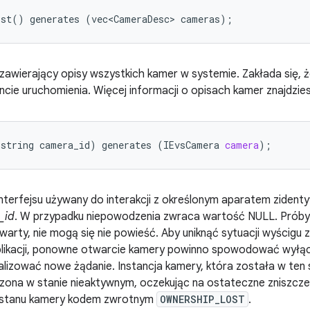
ist
()
generates
(
vec<CameraDesc>
cameras
);
awierający opisy wszystkich kamer w systemie. Zakłada się, ż
cie uruchomienia. Więcej informacji o opisach kamer znajdzi
(
string
camera_id
)
generates
(
IEvsCamera
camera
);
interfejsu używany do interakcji z określonym aparatem zidenty
_id
. W przypadku niepowodzenia zwraca wartość NULL. Prób
otwarty, nie mogą się nie powieść. Aby uniknąć sytuacji wyścig
likacji, ponowne otwarcie kamery powinno spowodować wyłącze
alizować nowe żądanie. Instancja kamery, która została w te
zona w stanie nieaktywnym, oczekując na ostateczne zniszcze
 stanu kamery kodem zwrotnym
OWNERSHIP_LOST
.