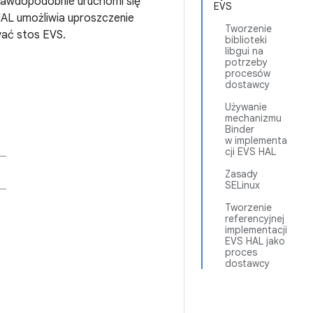
 prawdopodobnie uruchomi się
EVS
AL umożliwia uproszczenie
Tworzenie
wać stos EVS.
biblioteki
libgui na
potrzeby
procesów
dostawcy
Używanie
mechanizmu
Binder
w implementa
cji EVS HAL
Zasady
SELinux
Tworzenie
referencyjnej
implementacji
EVS HAL jako
proces
dostawcy