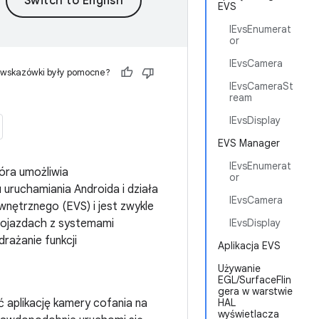
EVS
IEvsEnumerat
or
IEvsCamera
 wskazówki były pomocne?
IEvsCameraSt
ream
IEvsDisplay
EVS Manager
IEvsEnumerat
óra umożliwia
or
uruchamiania Androida i działa
IEvsCamera
nętrznego (EVS) i jest zwykle
pojazdach z systemami
IEvsDisplay
rażanie funkcji
Aplikacja EVS
Używanie
EGL/SurfaceFlin
gera w warstwie
 aplikację kamery cofania na
HAL
wyświetlacza