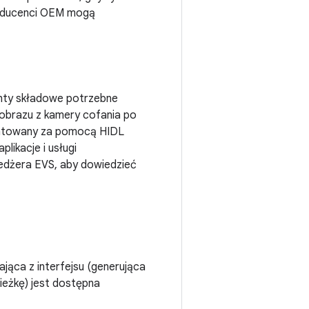
Producenci OEM mogą
nty składowe potrzebne
 obrazu z kamery cofania po
zentowany za pomocą HIDL
likacje i usługi
edżera EVS, aby dowiedzieć
jąca z interfejsu (generująca
ieżkę) jest dostępna