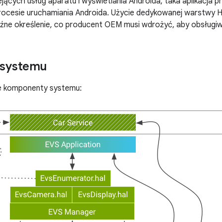
ejących usług aparatu i wyświetlania Androida, taka aplikacja
rocesie uruchamiania Androida. Użycie dedykowanej warstwy H
raźne określenie, co producent OEM musi wdrożyć, aby obsługi
 systemu
e komponenty systemu: