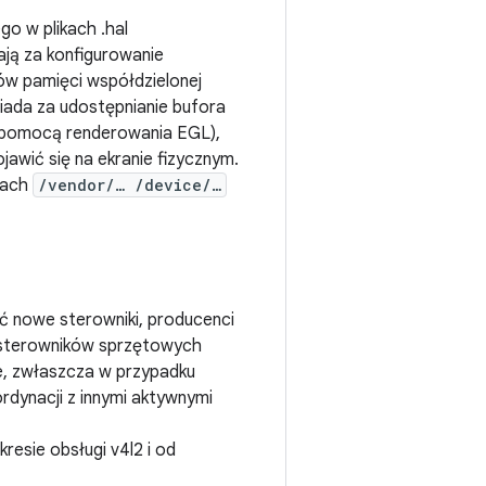
o w plikach .hal
ają za konfigurowanie
ów pamięci współdzielonej
iada za udostępnianie bufora
za pomocą renderowania EGL),
awić się na ekranie fizycznym.
rach
/vendor/… /device/…
ć nowe sterowniki, producenci
 sterowników sprzętowych
e, zwłaszcza w przypadku
dynacji z innymi aktywnymi
kresie obsługi v4l2 i od