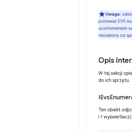
Uwaga:
zależ
ponieważ EVS mus
uruchomieniem sa
niezależna od spr
Opis inte
W tej sekcji op
do ich sprzętu.
IEvs
Enumer
Ten obiekt odpo
i 1 wyświetlacz)