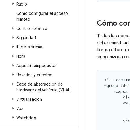
Radio
Cómo configurar el acceso
remoto
Cómo conf
Control rotativo
Todas las cámar
Seguridad
del administrad
IU del sistema
forma diferente
Hora
sincronizada o 
Apps sin empaquetar
Usuarios y cuentas
<
!--
camer
Capa de abstracción de
<
group
id
=
'
hardware del vehículo (VHAL)
<
caps
<
!-
Virtualización
<
su
Voz
Watchdog
<
/
s