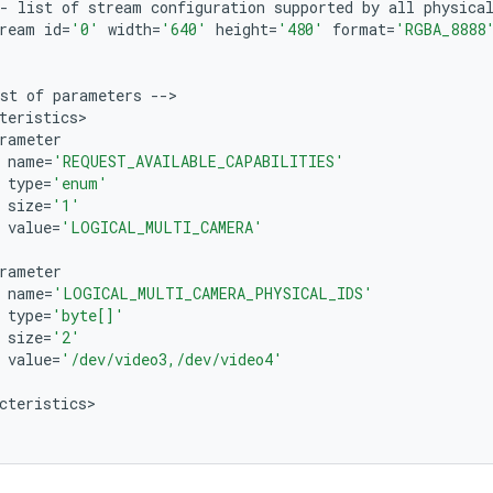
-
list
of
stream
configuration
supported
by
all
physica
ream
id
=
'0'
width
=
'640'
height
=
'480'
format
=
'RGBA_8888
st
of
parameters
--
teristics
rameter
name
=
'REQUEST_AVAILABLE_CAPABILITIES'
type
=
'enum'
size
=
'1'
value
=
'LOGICAL_MULTI_CAMERA'
rameter
name
=
'LOGICAL_MULTI_CAMERA_PHYSICAL_IDS'
type
=
'byte[]'
size
=
'2'
value
=
'/dev/video3,/dev/video4'
cteristics
>
