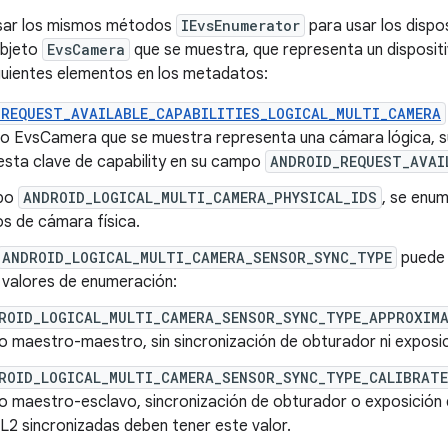
sar los mismos métodos
IEvsEnumerator
para usar los dispo
objeto
EvsCamera
que se muestra, que representa un disposit
guientes elementos en los metadatos:
_REQUEST_AVAILABLE_CAPABILITIES_LOGICAL_MULTI_CAMERA
eto EvsCamera que se muestra representa una cámara lógica,
esta clave de capability en su campo
ANDROID_REQUEST_AVAI
mpo
ANDROID_LOGICAL_MULTI_CAMERA_PHYSICAL_IDS
, se enum
os de cámara física.
ANDROID_LOGICAL_MULTI_CAMERA_SENSOR_SYNC_TYPE
puede 
 valores de enumeración:
ROID_LOGICAL_MULTI_CAMERA_SENSOR_SYNC_TYPE_APPROXIM
 maestro-maestro, sin sincronización de obturador ni exposi
ROID_LOGICAL_MULTI_CAMERA_SENSOR_SYNC_TYPE_CALIBRAT
 maestro-esclavo, sincronización de obturador o exposición
2 sincronizadas deben tener este valor.