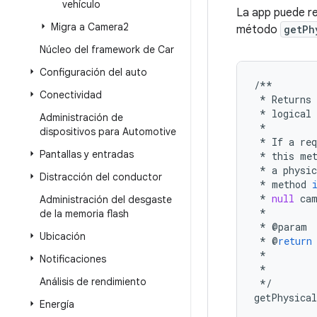
vehículo
La app puede re
Migra a Camera2
método
getPh
Núcleo del framework de Car
Configuración del auto
/**
Conectividad
*
Returns
*
logical
Administración de
*
dispositivos para Automotive
*
If
a
req
Pantallas y entradas
*
this
me
*
a
physic
Distracción del conductor
*
method
*
null
ca
Administración del desgaste
*
de la memoria flash
*
@
param
Ubicación
*
@
return
*
Notificaciones
*
Análisis de rendimiento
*/
getPhysica
Energía