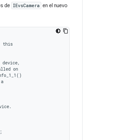
és de
IEvsCamera
en el nuevo
s
this
device
,
alled
on
nfo_1_1
()
a
vice
.
;