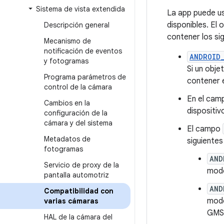
Sistema de vista extendida
La app puede u
disponibles. El 
Descripción general
contener los si
Mecanismo de
notificación de eventos
ANDROID
y fotogramas
Si un obj
Programa parámetros de
contener 
control de la cámara
En el ca
Cambios en la
dispositiv
configuración de la
cámara y del sistema
El campo
Metadatos de
siguientes
fotogramas
AND
Servicio de proxy de la
modo
pantalla automotriz
AND
Compatibilidad con
modo
varias cámaras
GMSL
HAL de la cámara del