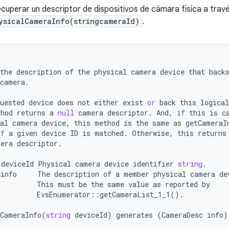
cuperar un descriptor de dispositivos de cámara física a trav
ysicalCameraInfo(stringcameraId)
.
the
description
of
the
physical
camera
device
that
back
camera
.
uested
device
does
not
either
exist
or
back
this
logical
thod
returns
a
null
camera
descriptor
.
And
,
if
this
is
c
al
camera
device
,
this
method
is
the
same
as
getCameraI
if
a
given
device
ID
is
matched
.
Otherwise
,
this
returns
mera
descriptor
.
deviceId
Physical
camera
device
identifier
string
.
info
The
description
of
a
member
physical
camera
de
This
must
be
the
same
value
as
reported
by
EvsEnumerator
::
getCameraList_1_1
().
lCameraInfo
(
string
deviceId
)
generates
(
CameraDesc
info
)