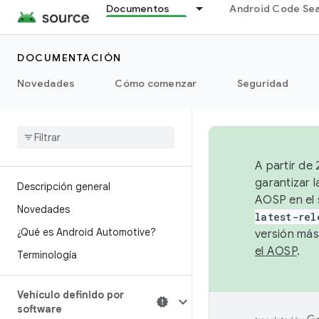
Documentos
Android Code Se
DOCUMENTACIÓN
Novedades
Cómo comenzar
Seguridad
A partir de
garantizar l
Descripción general
AOSP en el 
Novedades
latest-rel
¿Qué es Android Automotive?
versión más
el AOSP
.
Terminología
Vehículo definido por
software