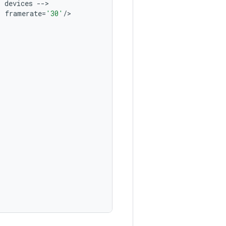
l
devices
--
'
framerate
=
'30'
/