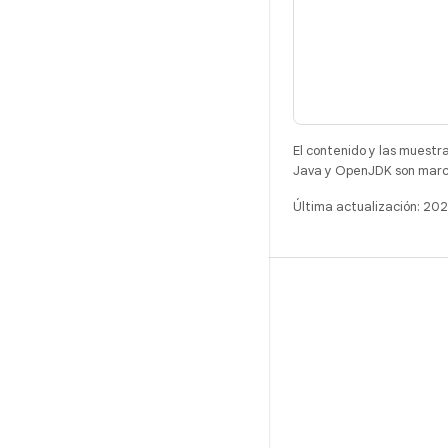
El contenido y las muestr
Java y OpenJDK son marca
Última actualización: 20
COMPILACIÓN
Repositorio de Android
Requisitos
Descarga
Vista previa de los objetos binarios