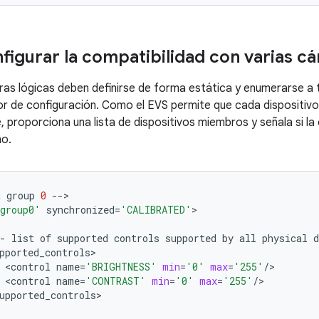
igurar la compatibilidad con varias c
as lógicas deben definirse de forma estática y enumerarse a
or de configuración. Como el EVS permite que cada dispositivo
, proporciona una lista de dispositivos miembros y señala si l
no.
a
group
0
--
>

group0'
synchronized
=
'CALIBRATED'
-
list
of
supported
controls
supported
by
all
physical
d
pported_controls
<
control
name
=
'BRIGHTNESS'
min
=
'0'
max
=
'255'
/
<
control
name
=
'CONTRAST'
min
=
'0'
max
=
'255'
/
upported_controls
>
