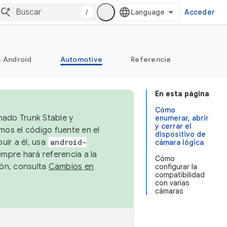
/
Acceder
s Android
Automotive
Referencia
En esta página
Cómo
mado Trunk Stable y
enumerar, abrir
y cerrar el
emos el código fuente en el
dispositivo de
uir a él, usa
android-
cámara lógica
empre hará referencia a la
Cómo
ión, consulta
Cambios en
configurar la
compatibilidad
con varias
cámaras