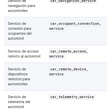
car
_
navigation
_
service
Servicio de
navegación para
automóviles
car
_
occupant
_
connection
_
Servicio de
service
conexión para
ocupantes del
automóvil
car
_
remote
_
access
_
Servicio de acceso
service
remoto al automóvil
car
_
remote
_
device
_
Servicio de
service
dispositivos
remotos para
automóviles
car
_
telemetry
_
service
Servicio de
telemetría del
automóvil