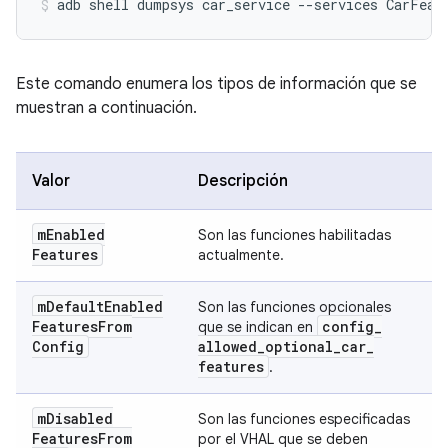
Este comando enumera los tipos de información que se
muestran a continuación.
Valor
Descripción
m
Enabled
Son las funciones habilitadas
Features
actualmente.
m
Default
Enabled
Son las funciones opcionales
Features
From
config
_
que se indican en
Config
allowed
_
optional
_
car
_
features
.
m
Disabled
Son las funciones especificadas
Features
From
por el VHAL que se deben