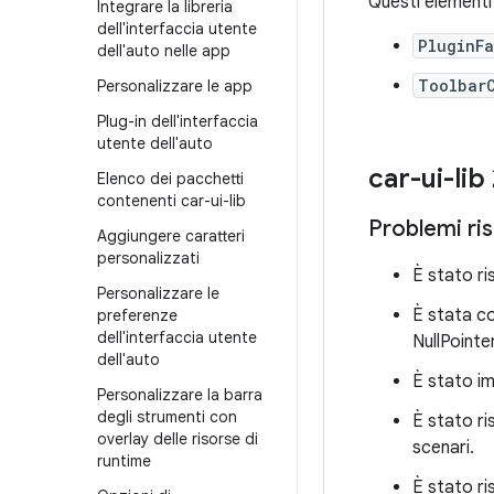
Questi elementi 
Integrare la libreria
dell'interfaccia utente
PluginF
dell'auto nelle app
Toolbar
Personalizzare le app
Plug-in dell'interfaccia
utente dell'auto
car-ui-lib
Elenco dei pacchetti
contenenti car-ui-lib
Problemi ris
Aggiungere caratteri
personalizzati
È stato ri
Personalizzare le
È stata co
preferenze
dell'interfaccia utente
NullPointe
dell'auto
È stato im
Personalizzare la barra
degli strumenti con
È stato ri
overlay delle risorse di
scenari.
runtime
È stato ri