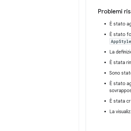
Problemi ris
È stato a
È stato fo
AppStyl
La definiz
È stata ri
Sono state
È stato a
sovrappos
È stata cr
La visuali