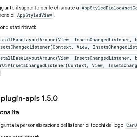
giunto il supporto per le chiamate a
AppStyledDialog#setC
zione di
AppStyledView
.
no stati ritirati:
nstallBaseLayoutAround(View, InsetsChangedListener, 
nsetsChangedListener(Context, View, InsetsChangedLis
nstallBaseLayoutAround(View, InsetsChangedListener, 
rUi#InsetsChangedListener(Context, View, InsetsChan
.
-plugin-apis 1
.
5
.
0
onalità
giunta la personalizzazione del listener di tocchi del logo
CarU