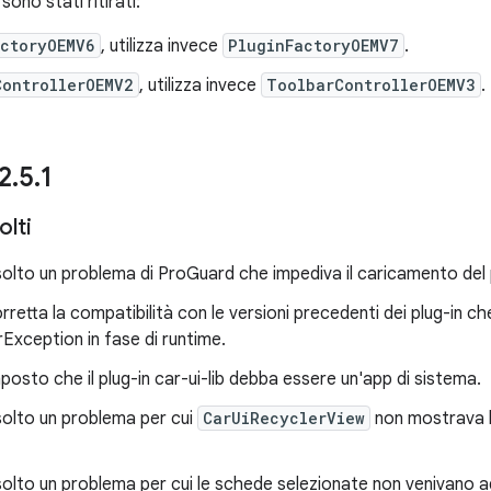
sono stati ritirati:
actoryOEMV6
, utilizza invece
PluginFactoryOEMV7
.
ControllerOEMV2
, utilizza invece
ToolbarControllerOEMV3
.
 2
.
5
.
1
olti
solto un problema di ProGuard che impediva il caricamento del pl
rretta la compatibilità con le versioni precedenti dei plug-in 
rException in fase di runtime.
posto che il plug-in car-ui-lib debba essere un'app di sistema.
solto un problema per cui
CarUiRecyclerView
non mostrava la
solto un problema per cui le schede selezionate non venivano 