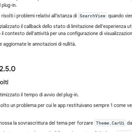
l plug-in.
risolti i problemi relativi all'istanza di
SearchView
quando viene
zializzato il callback dello stato di limitazione dell'esperienza u
o il contesto dell'attività per una configurazione di visualizzazio
 aggiornate le annotazioni di nullità.
 2
.
5
.
0
olti
timizzato il tempo di avvio del plug-in.
solto un problema per cui le app restituivano sempre 1 come 
mossa la sovrascrittura del tema per forzare
Theme.CarUi
d