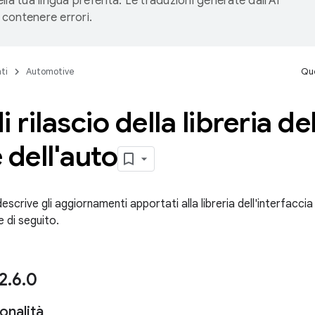
lla tua lingua preferita. Le traduzioni generate dall'AI
contenere errori.
ti
Automotive
Que
 rilascio della libreria de
 dell'auto
scrive gli aggiornamenti apportati alla libreria dell'interfaccia
 di seguito.
 2
.
6
.
0
onalità