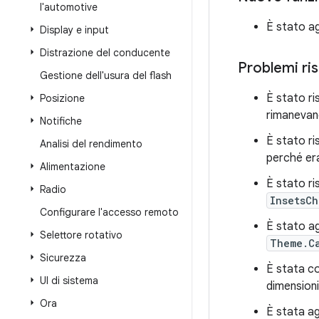
l'automotive
È stato ag
Display e input
Distrazione del conducente
Problemi ris
Gestione dell'usura del flash
È stato ri
Posizione
rimanevano
Notifiche
È stato ri
Analisi del rendimento
perché eran
Alimentazione
È stato ri
Radio
InsetsCh
Configurare l'accesso remoto
È stato ag
Selettore rotativo
Theme.C
Sicurezza
È stata co
UI di sistema
dimensioni
Ora
È stata ag