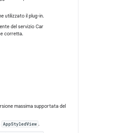
 utilizzato il plug-in.
tente del servizio Car
ne corretta.
versione massima supportata del
a
AppStyledView
.