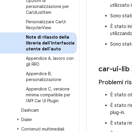
Opzioni di
utilizzato i
personalizzazione per
Car
Ui
List
Item
Sono stati 
Personalizzare Car
Ui
È stato ini
Recycler
View
utilizzand
Note di rilascio della
libreria dell'interfaccia
Sono state
utente dell'auto
Appendice A
,
lavoro con
gli RRO
car-ui-lib
Appendice B
,
personalizzazione
Problemi ris
Appendice C
,
versione
È stato ot
minima compatibile per
l'API Car UI Plugin
È stato ri
Dashcam
plug-in.
Dialer
È stata ri
Contenuti multimediali