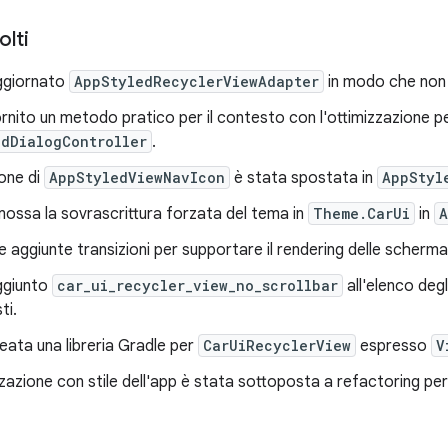
olti
ggiornato
AppStyledRecyclerViewAdapter
in modo che non s
rnito un metodo pratico per il contesto con l'ottimizzazione p
edDialogController
.
ione di
AppStyledViewNavIcon
è stata spostata in
AppStyl
mossa la sovrascrittura forzata del tema in
Theme.CarUi
in
A
 aggiunte transizioni per supportare il rendering delle scherm
ggiunto
car_ui_recycler_view_no_scrollbar
all'elenco deg
ti.
eata una libreria Gradle per
CarUiRecyclerView
espresso
V
zzazione con stile dell'app è stata sottoposta a refactoring per