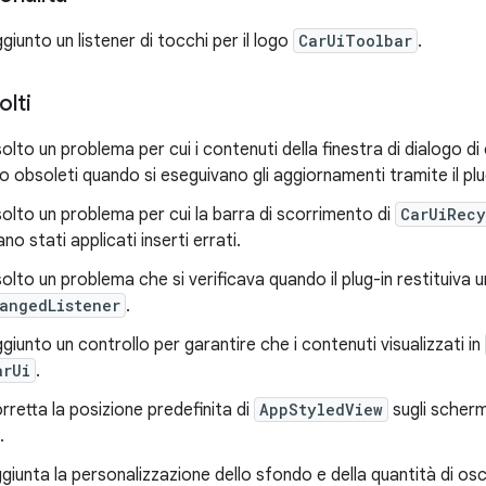
giunto un listener di tocchi per il logo
CarUiToolbar
.
olti
solto un problema per cui i contenuti della finestra di dialogo di
 obsoleti quando si eseguivano gli aggiornamenti tramite il plu
solto un problema per cui la barra di scorrimento di
CarUiRecy
o stati applicati inserti errati.
solto un problema che si verificava quando il plug-in restituiva u
angedListener
.
giunto un controllo per garantire che i contenuti visualizzati in
arUi
.
rretta la posizione predefinita di
AppStyledView
sugli schermi
.
giunta la personalizzazione dello sfondo e della quantità di o