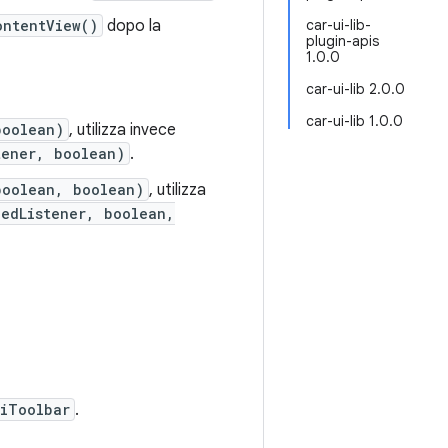
ontentView()
dopo la
car-ui-lib-
plugin-apis
1.0.0
car-ui-lib 2.0.0
car-ui-lib 1.0.0
boolean)
, utilizza invece
tener, boolean)
.
boolean, boolean)
, utilizza
gedListener, boolean,
iToolbar
.