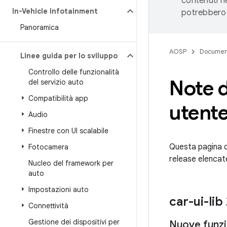
contenuti ne
In-Vehicle Infotainment
potrebbero 
Panoramica
AOSP
Documen
Linee guida per lo sviluppo
Controllo delle funzionalità
Note di
del servizio auto
Compatibilità app
utente
Audio
Finestre con UI scalabile
Questa pagina de
Fotocamera
release elencate
Nucleo del framework per
auto
Impostazioni auto
car-ui-lib
Connettività
Gestione dei dispositivi per
Nuove funzi