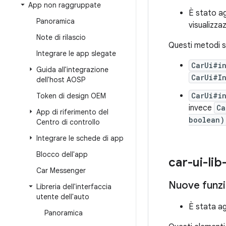
App non raggruppate
È stato ag
Panoramica
visualizza
Note di rilascio
Questi metodi so
Integrare le app slegate
CarUi#i
Guida all'integrazione
CarUi#I
dell'host AOSP
CarUi#i
Token di design OEM
invece
Ca
App di riferimento del
boolean)
Centro di controllo
Integrare le schede di app
Blocco dell'app
car-ui-lib
Car Messenger
Nuove funzi
Libreria dell'interfaccia
utente dell'auto
È stata ag
Panoramica