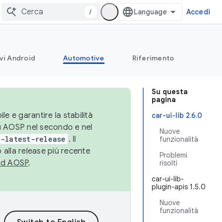
/
Accedi
vi Android
Automotive
Riferimento
Su questa
pagina
le e garantire la stabilità
car-ui-lib 2.6.0
su AOSP nel secondo e nel
Nuove
-latest-release
. Il
funzionalità
 alla release più recente
Problemi
ad AOSP
.
risolti
car-ui-lib-
plugin-apis 1.5.0
Nuove
funzionalità