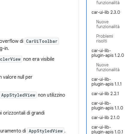
funzionalità
car-ui-lib 2.3.0
Nuove
funzionalità
Problemi
 overflow di
CarUiToolbar
risolti
g-in.
car-ui-lib-
plugin-apis 1.2.0
clerView
non era visibile
Nuove
funzionalità
n valore null per
car-ui-lib-
plugin-apis 1.1.1
car-ui-lib 2.2.1
AppStyledView
non utilizzino
car-ui-lib-
plugin-apis 1.1.0
 orizzontali di grandi
car-ui-lib 2.1.0
car-ui-lib-
scuramento di
AppStyledView
.
plugin-apis 1.0.1