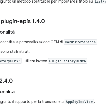
giunto un metodo sostituibile per impostare il titolo su
ListP
-plugin-apis 1
.
4
.
0
onalità
onsentita la personalizzazione OEM di
CarUiPreference
.
sono stati ritirati:
actoryOEMV5
, utilizza invece
PluginFactoryOEMV6
.
 2
.
4
.
0
onalità
giunto il supporto per la transizione a
AppStyledView
.