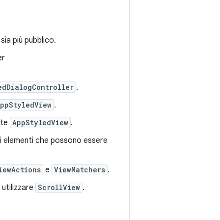
ia più pubblico.
er
edDialogController
.
ppStyledView
.
ate
AppStyledView
.
li elementi che possono essere
iewActions
e
ViewMatchers
.
 utilizzare
ScrollView
.