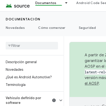
Documentos
Android Code Se
DOCUMENTACIÓN
Novedades
Cómo comenzar
Seguridad
A partir de
garantizar l
Descripción general
AOSP en el 
Novedades
latest-rel
¿Qué es Android Automotive?
versión más
el AOSP
.
Terminología
Vehículo definido por
software