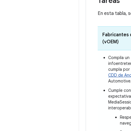
Tareas
En esta tabla, 
Fabricantes 
(vOEM)
Compila un 
infoentrete
cumpla por
CDD de And
Automotive
Cumple con
expectativa
MediaSessio
interoperab
Respe
naveg