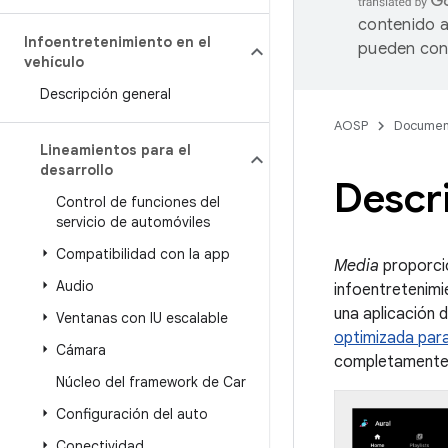
contenido a
Infoentretenimiento en el
pueden cont
vehículo
Descripción general
AOSP
Documen
Lineamientos para el
desarrollo
Descr
Control de funciones del
servicio de automóviles
Compatibilidad con la app
Media
proporcio
Audio
infoentretenimi
una aplicación 
Ventanas con IU escalable
optimizada para
Cámara
completamente 
Núcleo del framework de Car
Configuración del auto
Conectividad