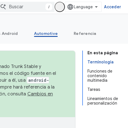
/
Acceder
s Android
Automotive
Referencia
En esta página
Terminología
mado Trunk Stable y
Funciones de
emos el código fuente en el
contenido
uir a él, usa
android-
multimedia
empre hará referencia a la
Tareas
ión, consulta
Cambios en
Lineamientos de
personalización