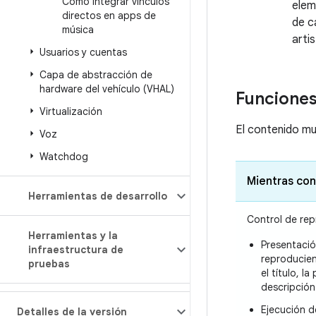
Cómo integrar vínculos
elem
directos en apps de
de c
música
artis
Usuarios y cuentas
Capa de abstracción de
hardware del vehículo (VHAL)
Funciones
Virtualización
El contenido mu
Voz
Watchdog
Mientras co
Herramientas de desarrollo
Control de re
Herramientas y la
Presentació
infraestructura de
reproducien
pruebas
el título, l
descripción
Ejecución d
Detalles de la versión