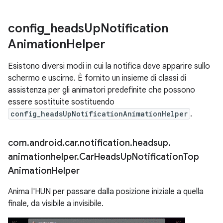
config
_
heads
Up
Notification
Animation
Helper
Esistono diversi modi in cui la notifica deve apparire sullo
schermo e uscirne. È fornito un insieme di classi di
assistenza per gli animatori predefinite che possono
essere sostituite sostituendo
config_headsUpNotificationAnimationHelper
.
com
.
android
.
car
.
notification
.
headsup
.
animationhelper
.
Car
Heads
Up
Notification
Top
Animation
Helper
Anima l'HUN per passare dalla posizione iniziale a quella
finale, da visibile a invisibile.