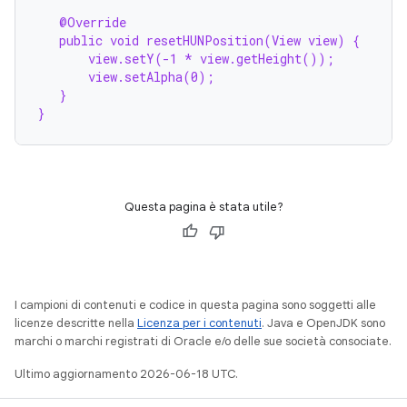
@Override
public void resetHUNPosition(View view) {
view.setY(-1 * view.getHeight());
view.setAlpha(0);
}
}
Questa pagina è stata utile?
I campioni di contenuti e codice in questa pagina sono soggetti alle
licenze descritte nella
Licenza per i contenuti
. Java e OpenJDK sono
marchi o marchi registrati di Oracle e/o delle sue società consociate.
Ultimo aggiornamento 2026-06-18 UTC.