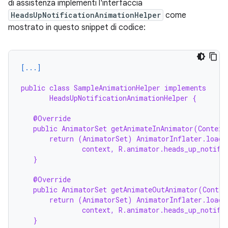
di assistenza implementi l'interfaccia
HeadsUpNotificationAnimationHelper
come
mostrato in questo snippet di codice:
[...]
public class SampleAnimationHelper implements
HeadsUpNotificationAnimationHelper {
@Override
public AnimatorSet getAnimateInAnimator(Context
return (AnimatorSet) AnimatorInflater.loadA
context, R.animator.heads_up_notifi
}
@Override
public AnimatorSet getAnimateOutAnimator(Contex
return (AnimatorSet) AnimatorInflater.loadA
context, R.animator.heads_up_notifi
}