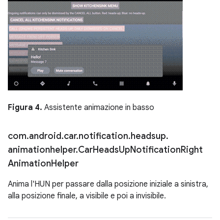
Figura 4.
Assistente animazione in basso
com
.
android
.
car
.
notification
.
headsup
.
animationhelper
.
Car
Heads
Up
Notification
Right
Animation
Helper
Anima l'HUN per passare dalla posizione iniziale a sinistra,
alla posizione finale, a visibile e poi a invisibile.