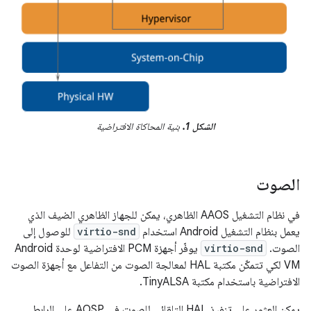
الشكل 1.
بنية المحاكاة الافتراضية
الصوت
في نظام التشغيل AAOS الظاهري، يمكن للجهاز الظاهري الضيف الذي
يعمل بنظام التشغيل Android استخدام
virtio-snd
للوصول إلى
الصوت.
virtio-snd
يوفّر أجهزة PCM الافتراضية لوحدة Android
VM لكي تتمكّن مكتبة HAL لمعالجة الصوت من التفاعل مع أجهزة الصوت
الافتراضية باستخدام مكتبة TinyALSA.
يمكن العثور على تنفيذ HAL التلقائي للصوت في AOSP على الرابط