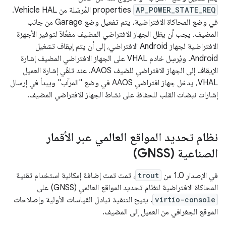
AP_POWER_STATE_REQ
properties المُرسَلة من Vehicle HAL.
في وضع المحاكاة الافتراضية، يتم تفعيل وضع Garage من جانب
المضيف. يجب أن يظل الجهاز الافتراضي المضيف مفعَّلاً لتوفير الأجهزة
الافتراضية لجهاز Android الافتراضي، إلى أن يتم إيقاف تشغيل
Android. ويُرسِل خادم VHAL على الجهاز الافتراضي المضيف إشارة
الإيقاف إلى الجهاز الافتراضي للضيف AAOS. عند تلقّي إشارة العميل
VHAL، يدخل جهاز افتراضي AAOS في وضع "المرآب" ويبدأ في إرسال
إشارات نبضات القلب للحفاظ على نشاط الجهاز الافتراضي المضيف.
نظام تحديد المواقع العالمي عبر الأقمار
الصناعية (GNSS)
في الإصدار 1.0 من
trout
، تمت تمت إضافة إمكانية استخدام تقنية
المحاكاة الافتراضية لنظام تحديد المواقع العالمي (GNSS) على
virtio-console
. يتيح التنفيذ تبادل القياسات الأولية وإصلاحات
الموقع الجغرافي من العميل إلى المضيف.