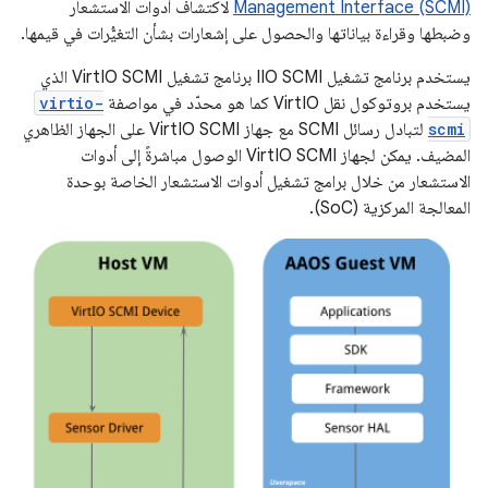
Management Interface (SCMI)
لاكتشاف أدوات الاستشعار
وضبطها وقراءة بياناتها والحصول على إشعارات بشأن التغيُّرات في قيمها.
يستخدم برنامج تشغيل IIO SCMI برنامج تشغيل VirtIO SCMI الذي
يستخدم بروتوكول نقل VirtIO كما هو محدّد في مواصفة
virtio-
scmi
لتبادل رسائل SCMI مع جهاز VirtIO SCMI على الجهاز الظاهري
المضيف. يمكن لجهاز VirtIO SCMI الوصول مباشرةً إلى أدوات
الاستشعار من خلال برامج تشغيل أدوات الاستشعار الخاصة بوحدة
المعالجة المركزية (SoC).