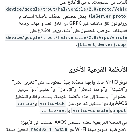
(لمزيد من المعلومات، يُرجى الاطّلاع على
device/google/trout/hal/vehicle/2.0/proto/Vehic
leServer.proto
). يمكن لمصنّعي المعدّات الأصلية استخدام
بروتوكول نقل مختلف غير GRPC من خلال إلغاء واجهات برمجة
تطبيقات التواصل. للحصول على أمثلة، يُرجى الاطّلاع على
device/google/trout/hal/vehicle/2.0/GrpcVehicle
.
{Client,Server}.cpp
الأنظمة الفرعية الأخرى
توفّر VirtIO حاليًا واجهة محدّدة جيدًا للمكونات، مثل "تخزين الكتل"،
و"الشبكة"، و"وحدة التحكّم"، و"الإدخال"، و"المقبس"، و"الترميز
العشوائي". بالنسبة إلى هذه الأنظمة الفرعية، يستخدم نظام التشغيل
AAOS برنامج التشغيل كما هو، مثل
virtio-blk
و
virtio-
input
و
virtio-console
و
virtio-net
.
في المنصة المرجعية لنظام التشغيل AAOS المستند إلى الأجهزة
الافتراضية، تتوفّر شبكة Wi-Fi مع
mac80211_hwsim
لتفعيل شبكة