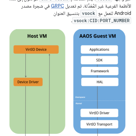
الأنظمة الفرعية غير المُعَدَّلة. تم تعديل
GRPC
في شجرة مصدر
Android للعمل مع
vsock
بتنسيق العنوان
.
vsock:CID:PORT_NUMBER