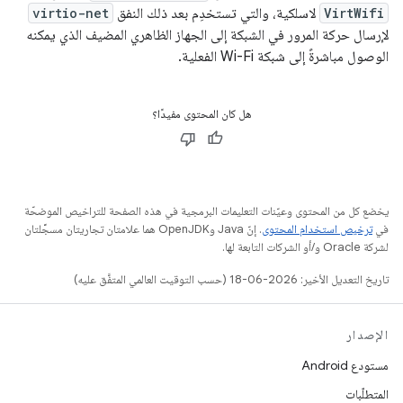
VirtWifi
لاسلكية، والتي تستخدِم بعد ذلك النفق
virtio-net
لإرسال حركة المرور في الشبكة إلى الجهاز الظاهري المضيف الذي يمكنه
الوصول مباشرةً إلى شبكة Wi-Fi الفعلية.
هل كان المحتوى مفيدًا؟
يخضع كل من المحتوى وعيّنات التعليمات البرمجية في هذه الصفحة للتراخيص الموضحّة
في
ترخيص استخدام المحتوى
. إنّ Java وOpenJDK هما علامتان تجاريتان مسجَّلتان
لشركة Oracle و/أو الشركات التابعة لها.
تاريخ التعديل الأخير: 2026-06-18 (حسب التوقيت العالمي المتفَّق عليه)
الإصدار
مستودع Android
المتطلّبات