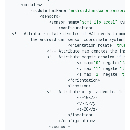
<
modules
<
module
halName
=
"android.hardware.sensors@
<
sensors
<
sensor
name
=
"scmi.iio.accel"
type
<
configuration
>

<
!--
Attribute
rotate
denotes
if
HAL
needs
to
modi
the
Android
car
sensor
coordinate
system
-
<
orientation
rotate
=
"true"
<
!--
Attribute
map
denotes
the
inde
<
!--
Attribute
negate
denotes
if
da
<
x
map
=
"0"
negate
=
"fal
<
y
map
=
"1"
negate
=
"tru
<
z
map
=
"2"
negate
=
"tru
<
/
orientation
<
location
<
!--
Attribute
x
,
y
,
z
denotes
loca
<
x>10
<
/
x
<
y>15
<
/
y
<
z>20
<
/
z
<
/
location
<
/
configuration
<
/
sensor