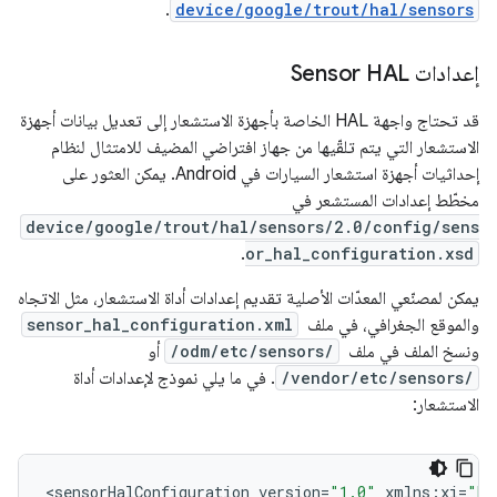
.
device/google/trout/hal/sensors
إعدادات Sensor HAL
قد تحتاج واجهة HAL الخاصة بأجهزة الاستشعار إلى تعديل بيانات أجهزة
الاستشعار التي يتم تلقّيها من جهاز افتراضي المضيف للامتثال لنظام
إحداثيات أجهزة استشعار السيارات في Android. يمكن العثور على
مخطّط إعدادات المستشعر في
device/google/trout/hal/sensors/2.0/config/sens
.
or_hal_configuration.xsd
يمكن لمصنّعي المعدّات الأصلية تقديم إعدادات أداة الاستشعار، مثل الاتجاه
والموقع الجغرافي، في ملف ‎
sensor_hal_configuration.xml
ونسخ الملف في ملف ‎
/odm/etc/sensors/
أو
/vendor/etc/sensors/
. في ما يلي نموذج لإعدادات أداة
الاستشعار:
<
sensorHalConfiguration
version
=
"1.0"
xmlns
:
xi
=
"ht