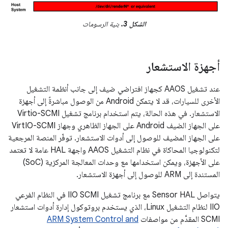
الشكل 3.
بنية الرسومات
أجهزة الاستشعار
عند تشغيل AAOS كجهاز افتراضي ضيف إلى جانب أنظمة التشغيل
الأخرى للسيارات، قد لا يتمكن Android من الوصول مباشرةً إلى أجهزة
الاستشعار. في هذه الحالة، يتم استخدام برنامج تشغيل Virtio-SCMI
على الجهاز الضيف Android على الجهاز الظاهري وجهاز VirtIO-SCMI
على الجهاز المضيف للوصول إلى أدوات الاستشعار. توفّر المنصة المرجعية
لتكنولوجيا المحاكاة في نظام التشغيل AAOS واجهة HAL عامة لا تعتمد
على الأجهزة، ويمكن استخدامها مع وحدات المعالجة المركزية (SoC)
المستندة إلى ARM للوصول إلى أجهزة الاستشعار.
يتواصل Sensor HAL مع برنامج تشغيل IIO SCMI في النظام الفرعي
IIO لنظام التشغيل Linux، الذي يستخدم بروتوكول إدارة أدوات استشعار
SCMI المقدَّم من مواصفات
ARM System Control and