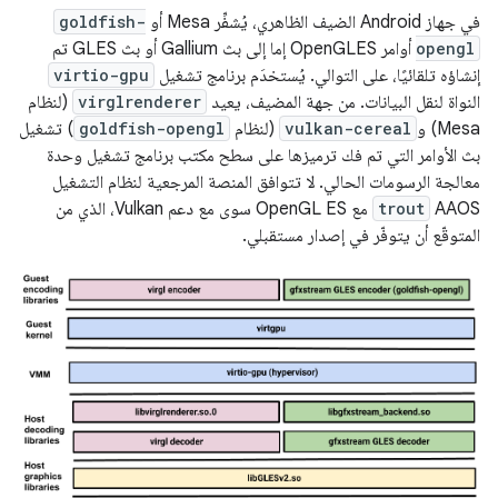
في جهاز Android الضيف الظاهري، يُشفِّر Mesa أو
goldfish-
opengl
أوامر OpenGLES إما إلى بث Gallium أو بث GLES تم
إنشاؤه تلقائيًا، على التوالي. يُستخدَم برنامج تشغيل
virtio-gpu
النواة لنقل البيانات. من جهة المضيف، يعيد
virglrenderer
(لنظام
Mesa) و
vulkan-cereal
(لنظام
goldfish-opengl
) تشغيل
بث الأوامر التي تم فك ترميزها على سطح مكتب برنامج تشغيل وحدة
معالجة الرسومات الحالي. لا تتوافق المنصة المرجعية لنظام التشغيل
AAOS
trout
مع OpenGL ES سوى
مع دعم Vulkan، الذي من
المتوقّع أن يتوفّر في إصدار مستقبلي.