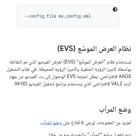
نظام العرض الموسّع (EVS)
يُستخدَم نظام "العرض الموسَّع" (EVS) لعرض الفيديو الذي تم التقاطه
بواسطة كاميرا الرؤية الخلفية وكاميرا الرؤية المحيطة. في نظام التشغيل
AAOS الافتراضي، يمكن لحزمة EVS الوصول إلى بث الفيديو من جهاز
البث V4L2 الافتراضي الذي يستخدم برنامج تشغيل الفيديو VirtIO.
وضع المرآب
لمزيد من المعلومات، يُرجى الاطّلاع على
وضع المرآب
.
يتم تفعيل وضع "المرآب" والخروج منه من خلال