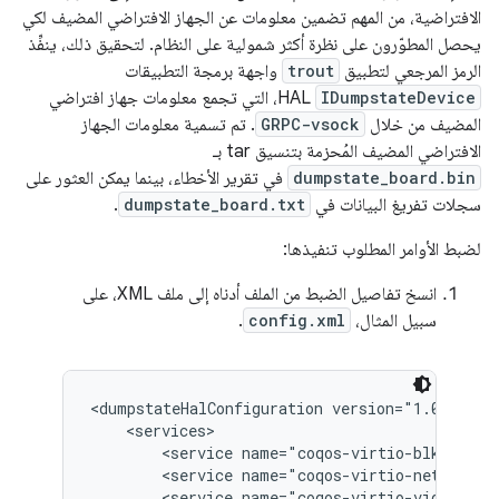
الافتراضية، من المهم تضمين معلومات عن الجهاز الافتراضي المضيف لكي
يحصل المطوّرون على نظرة أكثر شمولية على النظام. لتحقيق ذلك، ينفِّذ
الرمز المرجعي لتطبيق
trout
واجهة برمجة التطبيقات
IDumpstateDevice
HAL، التي تجمع معلومات جهاز افتراضي
المضيف من خلال
GRPC-vsock
. تم تسمية معلومات الجهاز
الافتراضي المضيف المُحزمة بتنسيق tar‏ بـ
dumpstate_board.bin
في تقرير الأخطاء، بينما يمكن العثور على
سجلات تفريغ البيانات في
dumpstate_board.txt
.
لضبط الأوامر المطلوب تنفيذها:
انسخ تفاصيل الضبط من الملف أدناه إلى ملف XML، على
سبيل المثال،
config.xml
.
<dumpstateHalConfiguration version="1.0">

    <services>

        <service name="coqos-virtio-blk"     
        <service name="coqos-virtio-net"     
        <service name="coqos-virtio-video"   