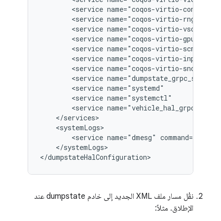
        <service name="coqos-virtio-console" 
        <service name="coqos-virtio-rng"     
        <service name="coqos-virtio-vsock"   
        <service name="coqos-virtio-gpu-virgl
        <service name="coqos-virtio-scmi"    
        <service name="coqos-virtio-input"   
        <service name="coqos-virtio-snd"     
        <service name="dumpstate_grpc_server"
        <service name="systemd"              
        <service name="systemctl"            
        <service name="vehicle_hal_grpc_serve
    </services>

    <systemLogs>

        <service name="dmesg" command="/bin/d
    </systemLogs>

نقْل مسار ملف XML الجديد إلى خادم dumpstate عند
الإطلاق. مثلاً: