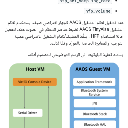
hfp_set_sampling_rate
hfp_volume
عند تشغيل نظام التشغيل AAOS كجهاز افتراضي ضيف، يستخدم نظام
التشغيل AAOS TinyAlsa لضبط عناصر التحكّم في الصوت هذه. لتفعيل
حالة استخدام HFP ، ينفِّذ المضيف/نظام التشغيل الافتراضي عملية
التوجيه والمعايرة الخاصة بالمورّد وفقًا لذلك.
يستند تنفيذ البلوتوث إلى الرسم التوضيحي للتصميم أدناه.