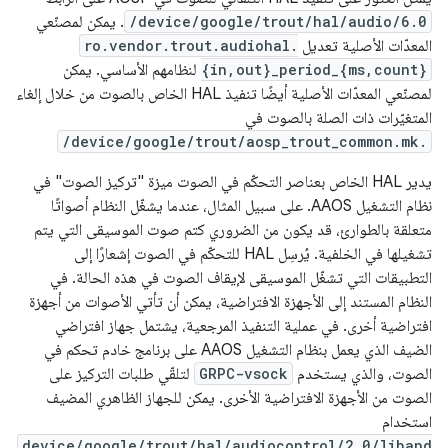
/device/google/trout/hal/audio/6.0
. يمكن لمصنّعي
المعدّات الأصلية تعديل
ro.vendor.trout.audiohal.
{in,out}_period_{ms,count}
لنظامهم الأساسي. يمكن
لمصنّعي المعدّات الأصلية أيضًا تنفيذ HAL الخاص بالصوت من خلال إلغاء
المتغيّرات ذات الصلة بالصوت في
/device/google/trout/aosp_trout_common.mk.
يدير HAL الخاص بعناصر التحكّم في الصوت ميزة "تركيز الصوت" في
نظام التشغيل AAOS. على سبيل المثال، عندما يشغّل النظام أصواتًا
متعلقة بالطوارئ، قد يكون من الضروري كتم صوت الموسيقى التي يتم
تشغيلها في الخلفية. يُرسِل HAL للتحكّم في الصوت إشعارًا إلى
التطبيقات التي تشغّل الموسيقى لإيقاف الصوت في هذه الحالة. في
النظام المستند إلى الأجهزة الافتراضية، يمكن أن تأتي الأصوات من أجهزة
افتراضية أخرى. في عملية التنفيذ المرجعية، يشتمل جهاز افتراضي
الضيف الذي يعمل بنظام التشغيل AAOS على برنامج خادم تحكم في
الصوت، والذي يستخدم
GRPC-vsock
لتلقّي طلبات التركيز على
الصوت من الأجهزة الافتراضية الأخرى. يمكن للجهاز الظاهري المضيف
استخدام
device/google/trout/hal/audiocontrol/2.0/liband