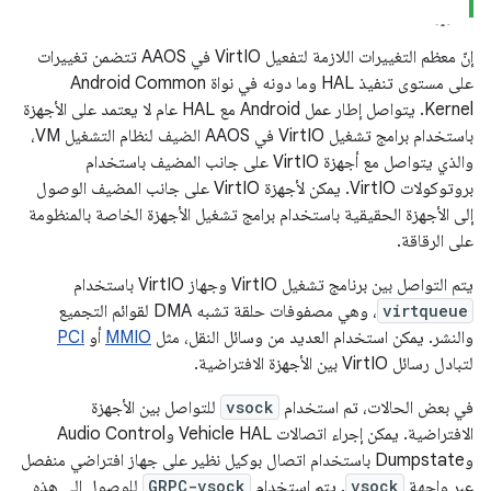
إنّ معظم التغييرات اللازمة لتفعيل VirtIO في AAOS تتضمن تغييرات
على مستوى تنفيذ HAL وما دونه في نواة Android Common
Kernel. يتواصل إطار عمل Android مع HAL عام لا يعتمد على الأجهزة
باستخدام برامج تشغيل VirtIO في AAOS الضيف لنظام التشغيل VM،
والذي يتواصل مع أجهزة VirtIO على جانب المضيف باستخدام
بروتوكولات VirtIO. يمكن لأجهزة VirtIO على جانب المضيف الوصول
إلى الأجهزة الحقيقية باستخدام برامج تشغيل الأجهزة الخاصة بالمنظومة
على الرقاقة.
يتم التواصل بين برنامج تشغيل VirtIO وجهاز VirtIO باستخدام
virtqueue
، وهي مصفوفات حلقة تشبه DMA لقوائم التجميع
والنشر. يمكن استخدام العديد من وسائل النقل، مثل
MMIO
أو
PCI
لتبادل رسائل VirtIO بين الأجهزة الافتراضية.
في بعض الحالات، تم استخدام
vsock
للتواصل بين الأجهزة
الافتراضية. يمكن إجراء اتصالات Vehicle HAL وAudio Control
وDumpstate باستخدام اتصال بوكيل نظير على جهاز افتراضي منفصل
عبر واجهة
vsock
. يتم استخدام
GRPC-vsock
للوصول إلى هذه