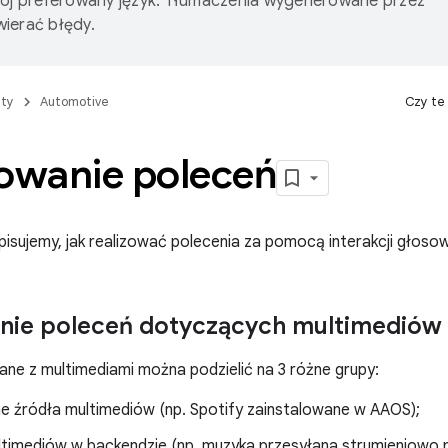
wój preferowany język. Tłumaczenia wygenerowane przez
ierać błędy.
ty
Automotive
Czy te
zowanie poleceń
opisujemy, jak realizować polecenia za pomocą interakcji głosow
nie poleceń dotyczących multimediów
ane z multimediami można podzielić na 3 różne grupy:
e źródła multimediów (np. Spotify zainstalowane w AAOS);
ltimediów w backendzie (np. muzyka przesyłana strumieniowo p