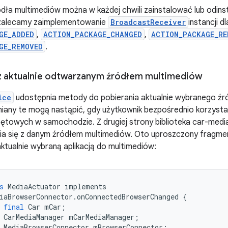
ódła multimediów można w każdej chwili zainstalować lub odi
, zalecamy zaimplementowanie
BroadcastReceiver
instancji dl
GE_ADDED
,
ACTION_PACKAGE_CHANGED
,
ACTION_PACKAGE_RE
GE_REMOVED
.
 z aktualnie odtwarzanym źródłem multimediów
ice
udostępnia metody do pobierania aktualnie wybranego źród
miany te mogą nastąpić, gdy użytkownik bezpośrednio korzysta 
zętowych w samochodzie. Z drugiej strony biblioteka car-me
ia się z danym źródłem multimediów. Oto uproszczony fragmen
aktualnie wybraną aplikacją do multimediów:
s
MediaActuator
implements
iaBrowserConnector
.
onConnectedBrowserChanged
{
final
Car
mCar
;
CarMediaManager
mCarMediaManager
;
MediaBrowserConnector
mBrowserConnector
;