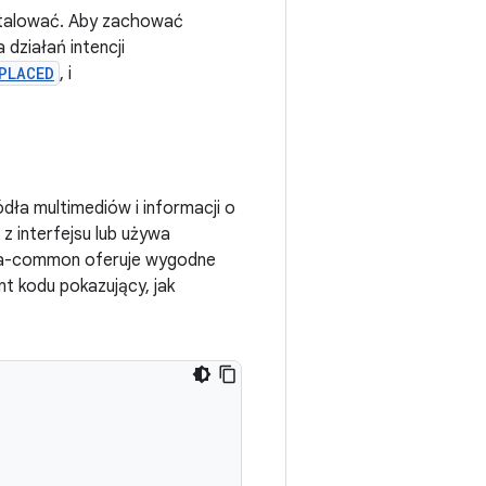
nstalować. Aby zachować
a działań intencji
PLACED
, i
ła multimediów i informacji o
z interfejsu lub używa
dia-common oferuje wygodne
t kodu pokazujący, jak