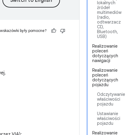
lokalnych
źródeł
multimediów
(radio,
odtwarzacz
CD,
 wskazówki były pomocne?
Bluetooth,
USB)
Realizowanie
poleceń
dotyczących
nawigacji
Realizowanie
ej.
poleceń
dotyczących
pojazdu
Odczytywanie
właściwości
pojazdu
Ustawianie
właściwości
pojazdu
Realizowanie
rzez VIA);