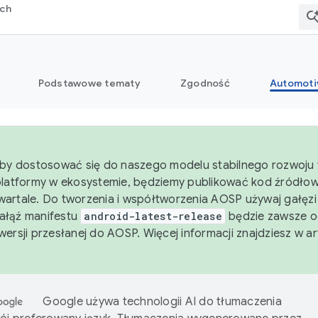
rch
Podstawowe tematy
Zgodność
Automoti
aby dostosować się do naszego modelu stabilnego rozwoju 
platformy w ekosystemie, będziemy publikować kod źródło
artale. Do tworzenia i współtworzenia AOSP używaj gałęz
Gałąź manifestu
android-latest-release
będzie zawsze o
wersji przesłanej do AOSP. Więcej informacji znajdziesz w a
Google używa technologii AI do tłumaczenia