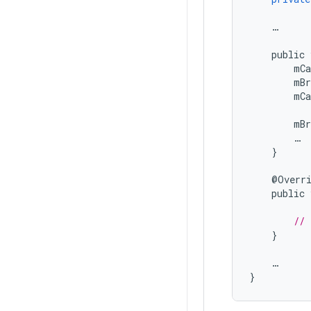
…
public
mCa
mBr
mCa
mBr
…
}
@
Overr
public
// 
}
…
}