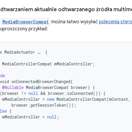
dtwarzaniem aktualnie odtwarzanego źródła multi
z
MediaBrowserCompat
można łatwo wysyłać
polecenia stero
uproszczony przykład:
s
MediaActuator
…
{
MediaControllerCompat
mMediaController
;
ide
void
onConnectedBrowserChanged
(
@Nullable
MediaBrowserCompat
browser
)
{
(
browser
!=
null
&&
browser
.
isConnected
())
{
mMediaController
=
new
MediaControllerCompat
(
mContext
,
browser
.
getSessionToken
());
lse
{
mMediaController
=
null
;