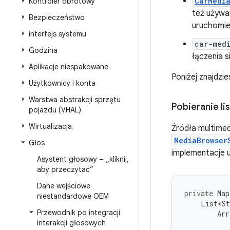
CarMedi
Kontroler obrotowy
też używa
Bezpieczeństwo
uruchomie
interfejs systemu
car-med
Godzina
łączenia si
Aplikacje niespakowane
Poniżej znajdzi
Użytkownicy i konta
Warstwa abstrakcji sprzętu
Pobieranie l
pojazdu (VHAL)
Wirtualizacja
Źródła multim
MediaBrowser
Głos
implementacje us
Asystent głosowy – „kliknij
,
aby przeczytać”
Dane wejściowe
private
Map
niestandardowe OEM
List<St
Przewodnik po integracji
Arr
interakcji głosowych