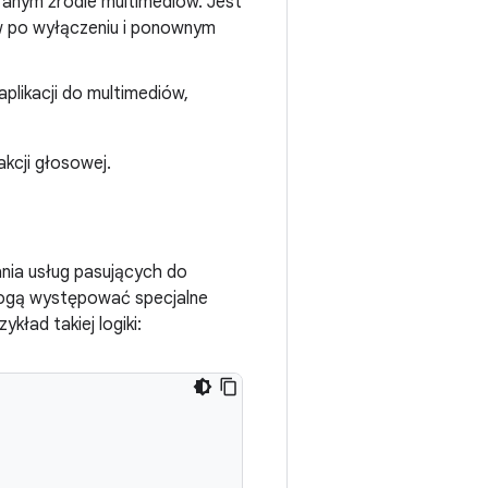
ranym źródle multimediów. Jest
w po wyłączeniu i ponownym
plikacji do multimediów,
kcji głosowej.
wania usług pasujących do
ogą występować specjalne
kład takiej logiki: