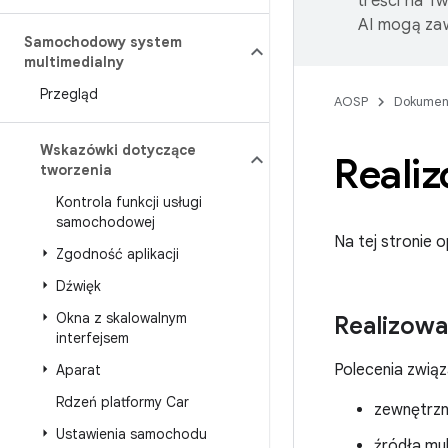
treści na T
AI mogą zaw
Samochodowy system
multimedialny
Przegląd
AOSP
Dokumen
Wskazówki dotyczące
Reali
tworzenia
Kontrola funkcji usługi
samochodowej
Na tej stronie 
Zgodność aplikacji
Dźwięk
Okna z skalowalnym
Realizowa
interfejsem
Polecenia związ
Aparat
Rdzeń platformy Car
zewnętrzn
Ustawienia samochodu
źródła mu