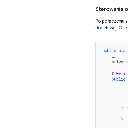
Sterowanie o
Po połączeniu 
docelowej.
Oto 
public
clas
…
private
@Overr
public
if
}
e
}
}