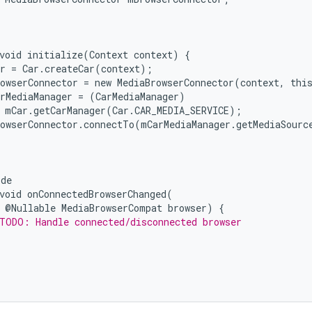
void
initialize
(
Context
context
)
{
r
=
Car
.
createCar
(
context
);
owserConnector
=
new
MediaBrowserConnector
(
context
,
thi
rMediaManager
=
(
CarMediaManager
)
mCar
.
getCarManager
(
Car
.
CAR_MEDIA_SERVICE
);
owserConnector
.
connectTo
(
mCarMediaManager
.
getMediaSourc
ide
void
onConnectedBrowserChanged
(
@
Nullable
MediaBrowserCompat
browser
)
{
TODO: Handle connected/disconnected browser