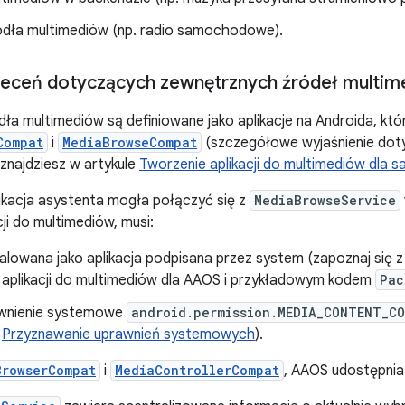
ródła multimediów (np. radio samochodowe).
leceń dotyczących zewnętrznych źródeł multi
ła multimediów są definiowane jako aplikacje na Androida, któr
Compat
i
MediaBrowseCompat
(szczegółowe wyjaśnienie doty
 znajdziesz w artykule
Tworzenie aplikacji do multimediów dla
ikacja asystenta mogła połączyć się z
MediaBrowseService
ji do multimediów, musi:
talowana jako aplikacja podpisana przez system (zapoznaj się
 aplikacji do multimediów dla AAOS i przykładowym kodem
Pac
awnienie systemowe
android.permission.MEDIA_CONTENT_C
m
Przyznawanie uprawnień systemowych
).
BrowserCompat
i
MediaControllerCompat
, AAOS udostępnia