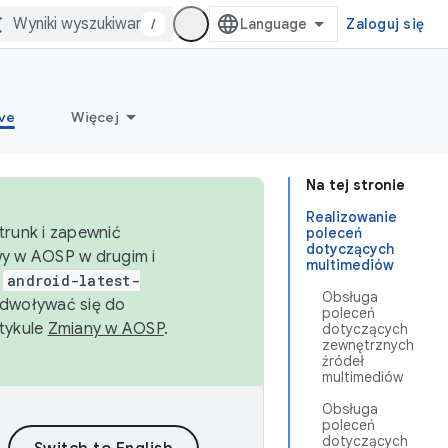
/
Zaloguj się
ve
Więcej
Na tej stronie
Realizowanie
trunk i zapewnić
poleceń
dotyczących
wy w AOSP w drugim i
multimediów
i
android-latest-
Obsługa
dwoływać się do
poleceń
rtykule
Zmiany w AOSP
.
dotyczących
zewnętrznych
źródeł
multimediów
Obsługa
poleceń
dotyczących