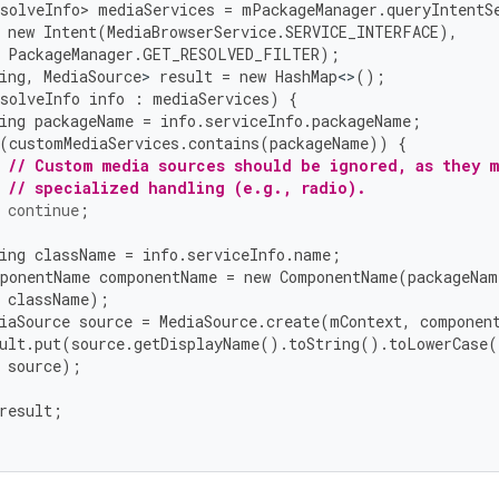
solveInfo>
mediaServices
=
mPackageManager
.
queryIntentS
new
Intent
(
MediaBrowserService
.
SERVICE_INTERFACE
),
PackageManager
.
GET_RESOLVED_FILTER
);
ing
,
MediaSource
>
result
=
new
HashMap
<>
();
solveInfo
info
:
mediaServices
)
{
ing
packageName
=
info
.
serviceInfo
.
packageName
;
(
customMediaServices
.
contains
(
packageName
))
{
// Custom media sources should be ignored, as they m
// specialized handling (e.g., radio).
continue
;
ing
className
=
info
.
serviceInfo
.
name
;
ponentName
componentName
=
new
ComponentName
(
packageNam
className
);
iaSource
source
=
MediaSource
.
create
(
mContext
,
componen
ult
.
put
(
source
.
getDisplayName
().
toString
().
toLowerCase
(
source
);
result
;