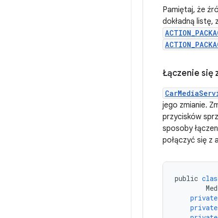
Pamiętaj, że źr
dokładną listę
ACTION_PACKA
ACTION_PACKA
Łączenie się
CarMediaServ
jego zmianie. Z
przycisków spr
sposoby łączen
połączyć się z 
public
clas
Med
private
private
private