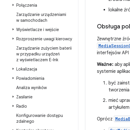
Połączenia
lokalne ź
Zarządzanie urządzeniami
w samochodach
Obsługa po
Wyświetlacze i wejście
Zewnętrzne źród
Rozproszenie uwagi kierowcy
MediaSession
Zarządzanie zużyciem baterii
interfejsów API
w przypadku urządzeń
z wyświetlaczem E-Ink
Ważne:
aby apl
Lokalizacja
systemie aplikac
Powiadomienia
być zains
Analiza wyników
tworzenia
Zasilanie
mieć upr
Radio
artykułe
Konfigurowanie dostępu
Oprócz
Media
zdalnego