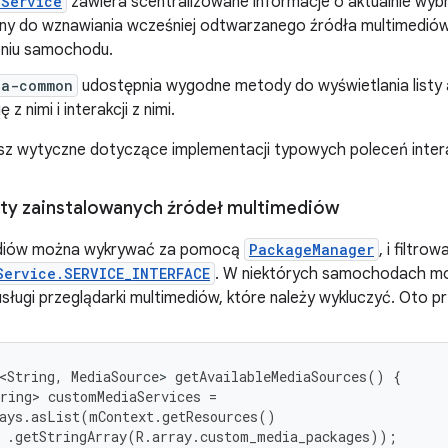
aService
zawiera scentralizowane informacje o aktualnie wyb
ny do wznawiania wcześniej odtwarzanego źródła multimedió
niu samochodu.
ia-common
udostępnia wygodne metody do wyświetlania listy a
ę z nimi i interakcji z nimi.
esz wytyczne dotyczące implementacji typowych poleceń intera
isty zainstalowanych źródeł multimediów
ediów można wykrywać za pomocą
PackageManager
, i filtro
Service.SERVICE_INTERFACE
. W niektórych samochodach m
ługi przeglądarki multimediów, które należy wykluczyć. Oto przy
<String
,
MediaSource
>
getAvailableMediaSources
()
{
ring>
customMediaServices
=
ays
.
asList
(
mContext
.
getResources
()
.
getStringArray
(
R
.
array
.
custom_media_packages
));