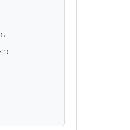
s
);
e
());