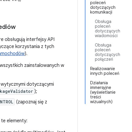
poleceń
dotyczących
komunikacji
Obsługa
mediów
poleceń
dotyczących
wiadomości
e obsługują interfejsy API
Obsługa
czące korzystania z tych
poleceń
 samochodów
).
dotyczących
połączeń
wszystkich zainstalowanych w
Realizowanie
innych poleceń
Działania
 z wytycznymi dotyczącymi
immersyjne
kageValidator
);
(wyświetlanie
treści
ONTROL
(zapoznaj się z
wizualnych)
 te elementy: