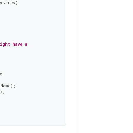
ervices
(
ight have a
e
,
tName
);
),