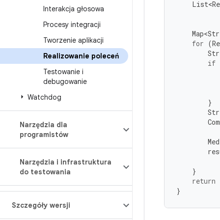
List<Re
Interakcja głosowa
Procesy integracji
Map<Str
Tworzenie aplikacji
for
(
Re
Str
Realizowanie poleceń
if
Testowanie i
debugowanie
Watchdog
}
Str
Com
Narzędzia dla
programistów
Med
res
Narzędzia i infrastruktura
}
do testowania
return
}
Szczegóły wersji