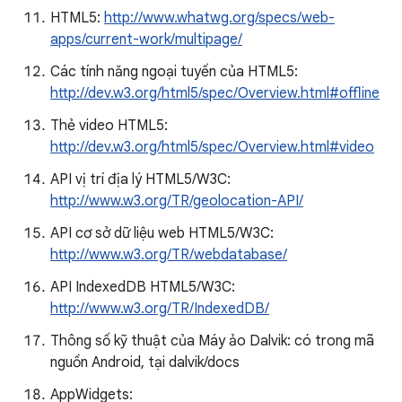
HTML5:
http://www.whatwg.org/specs/web-
apps/current-work/multipage/
Các tính năng ngoại tuyến của HTML5:
http://dev.w3.org/html5/spec/Overview.html#offline
Thẻ video HTML5:
http://dev.w3.org/html5/spec/Overview.html#video
API vị trí địa lý HTML5/W3C:
http://www.w3.org/TR/geolocation-API/
API cơ sở dữ liệu web HTML5/W3C:
http://www.w3.org/TR/webdatabase/
API IndexedDB HTML5/W3C:
http://www.w3.org/TR/IndexedDB/
Thông số kỹ thuật của Máy ảo Dalvik: có trong mã
nguồn Android, tại dalvik/docs
AppWidgets: