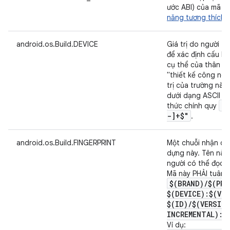
ước ABI) của mã g
năng tương thích v
android.os.Build.DEVICE
Giá trị do người tr
để xác định cấu hì
cụ thể của thân má
"thiết kế công nghi
trị của trường này
dưới dạng ASCII 7 
"^
thức chính quy
-]+$"
.
android.os.Build.FINGERPRINT
Một chuỗi nhận dạ
dựng này. Tên này 
người có thể đọc đ
Mã này PHẢI tuân 
$(BRAND)
/
$(PRO
$(DEVICE):$(VE
$(ID)
/
$(VERSIO
INCREMENTAL):$
Ví dụ: