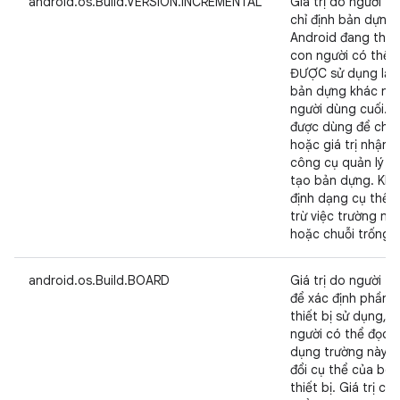
android.os.Build.VERSION.INCREMENTAL
Giá trị do người tri
chỉ định bản dựng
Android đang thực 
con người có thể
ĐƯỢC sử dụng lại g
bản dựng khác nh
người dùng cuối. 
được dùng để cho 
hoặc giá trị nhận 
công cụ quản lý n
tạo bản dựng. Khô
định dạng cụ thể c
trừ việc trường 
hoặc chuỗi trống ("
android.os.Build.BOARD
Giá trị do người tr
để xác định phần 
thiết bị sử dụng, 
người có thể đọc đ
dụng trường này đ
đổi cụ thể của bo
thiết bị. Giá trị c