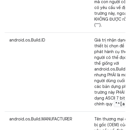
mà con người có t
có yêu cầu về địn
trường này, ngoại 
KHÔNG ĐƯỢC rỗng 
("").
android.os.Build.ID
Giá trị nhận dạng 
thiết bị chọn để t
phát hành cụ thể,
người có thể đọc 
thể giống với
android.os.Build.
nhưng PHẢI là một g
người dùng cuối có
các bản dựng phần
trường này PHẢI c
dạng ASCII 7 bit v
"^[a-z
chính quy
android.os.Build.MANUFACTURER
Tên thương mại củ
bị gốc (OEM) của 