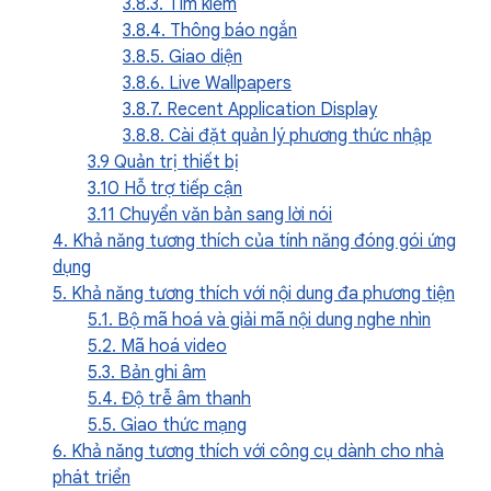
3.8.3. Tìm kiếm
3.8.4. Thông báo ngắn
3.8.5. Giao diện
3.8.6. Live Wallpapers
3.8.7. Recent Application Display
3.8.8. Cài đặt quản lý phương thức nhập
3.9 Quản trị thiết bị
3.10 Hỗ trợ tiếp cận
3.11 Chuyển văn bản sang lời nói
4. Khả năng tương thích của tính năng đóng gói ứng
dụng
5. Khả năng tương thích với nội dung đa phương tiện
5.1. Bộ mã hoá và giải mã nội dung nghe nhìn
5.2. Mã hoá video
5.3. Bản ghi âm
5.4. Độ trễ âm thanh
5.5. Giao thức mạng
6. Khả năng tương thích với công cụ dành cho nhà
phát triển