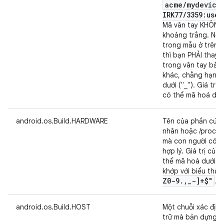
acme
/
mydevice
IRK77
/
3359:user
Mã vân tay KHÔNG
khoảng trắng. Nếu
trong mẫu ở trên c
thì bạn PHẢI thay 
trong vân tay bản
khác, chẳng hạn n
dưới ("_"). Giá trị
có thể mã hoá dưới
android.os.Build.HARDWARE
Tên của phần cứng
nhân hoặc /proc). 
mà con người có t
hợp lý. Giá trị của
thể mã hoá dưới dạ
khớp với biểu thức
Z0-9
.
,
_
-]+$"
.
android.os.Build.HOST
Một chuỗi xác định
trữ mà bản dựng đ