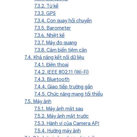
7.3.2. Từ kế
7.3.3. GPS
7.3.4. Con quay hồi chuyển
7.3.5. Barometer
7.3.6. Nhiệt kế
7.3.7. Máy đo quang
7.3.8. Cảm biến tiệm cận
7.4. Khả năng kết nối dữ liệu
7.4.1. Điện thoại
7.4.2. IEEE 802.11 (Wi-Fi)
7.4.3. Bluetooth
7.4.4. Giao tiếp trường gần
7.4.5. Chức năng mạng tối thiểu
7.5. Máy ảnh
7.5.1. Máy ảnh mặt sau
7.5.2. Máy ảnh mặt trước
7.5.3. Hành vi của Camera API
7.5.4. Hướng máy ảnh