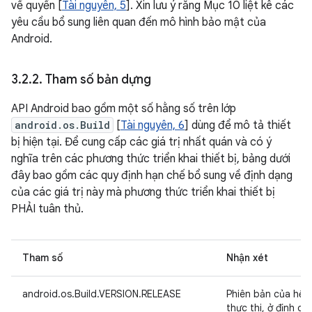
về quyền [
Tài nguyên, 5
]. Xin lưu ý rằng Mục 10 liệt kê các
yêu cầu bổ sung liên quan đến mô hình bảo mật của
Android.
3
.
2
.
2
.
Tham số bản dựng
API Android bao gồm một số hằng số trên lớp
android.os.Build
[
Tài nguyên, 6
] dùng để mô tả thiết
bị hiện tại. Để cung cấp các giá trị nhất quán và có ý
nghĩa trên các phương thức triển khai thiết bị, bảng dưới
đây bao gồm các quy định hạn chế bổ sung về định dạng
của các giá trị này mà phương thức triển khai thiết bị
PHẢI tuân thủ.
Tham số
Nhận xét
android.os.Build.VERSION.RELEASE
Phiên bản của hệ 
thực thi, ở định d