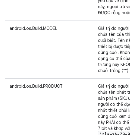
yêu cầu về định d
này, ngoại trừ vi
ĐƯỢC rỗng hoặc ch
android.os.Build.MODEL
Giá trị do người tri
chứa tên của thiết
cuối biết. Tên này
thiết bị được tiếp 
dùng cuối. Không 
dạng cụ thể của tr
trường này KHÔN
chuỗi trống ("").
android.os.Build.PRODUCT
Giá trị do người tri
chứa tên phát tri
sản phẩm (SKU). P
người có thể đọc 
nhất thiết phải là
dùng cuối xem được
này PHẢI có thể m
7 bit và khớp với 
"^[a-z
A-Z0-9
.
,