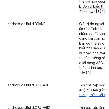
thể mã hoá dưới dạ
khớp với biểu thức
Z0-9
.
,
_
-]+$"
.
android.os.Build.BRAND
Giá trị do người tr
để xác định tên củ
nhân, v.v. đã sản xu
dạng mà con người
Bạn có thể sử dụn
biết nhà sản xuất 
và/hoặc nhà mạng đ
trị của trường này
dưới dạng ASCII 7 
"^
thức chính quy
-]+$"
.
android.os.Build.CPU_ABI
Tên của tập lệnh (
ABI) của mã gốc.
tương thích với AP
android.os.Build.CPU_ABI2
Tên của tập lệnh t