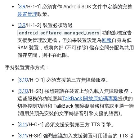
[
3.9
/H-1-1] 必須實作 Android SDK 文件中定義的完整
裝置管理
政策。
[
3.9
/H-1-2] 裝置必須透過
android.software.managed_users
功能旗標宣告
支援受管理設定檔，但如果裝置設定為
回報
自身為低
RAM 裝置，或將內部 (不可移除) 儲存空間分配為共用
儲存空間，則不在此限。
手持裝置實作方式：
[
3.10
/H-0-1] 必須支援第三方無障礙服務。
[
3.10
/H-SR] 強烈建議在裝置上預先載入無障礙服務，
這些服務的功能應與
TalkBack 開放原始碼專案
提供的
切換控制功能和 TalkBack 無障礙服務相當或更勝一籌
(適用於預先安裝的文字轉語音引擎支援的語言)。
[
3.11
/H-0-1] 必須支援安裝第三方 TTS 引擎。
[
3.11
/H-SR] 強烈建議加入支援裝置可用語言的 TTS 引