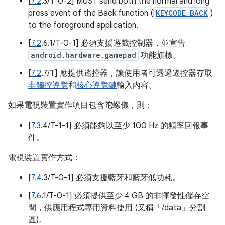
[
7.2
.3/T-0-2] MUST send both the normal and long
press event of the Back function (
KEYCODE_BACK
)
to the foreground application.
[
7.2
.6.1/T-0-1] 必須支援遊戲控制器，並宣告
android.hardware.gamepad
功能旗標。
[
7.2
.7/T] 應提供遙控器，讓使用者可透過遙控器存取
非觸控導覽
和
核心導覽鍵
輸入內容。
如果電視裝置實作項目包含陀螺儀，則：
[
7.3
.4/T-1-1] 必須能夠以至少 100 Hz 的頻率回報事
件。
電視裝置實作方式：
[
7.4
.3/T-0-1] 必須支援藍牙和藍牙低功耗。
[
7.6
.1/T-0-1] 必須提供至少 4 GB 的非揮發性儲存空
間，供應用程式專用資料使用 (又稱「/data」分割
區)。