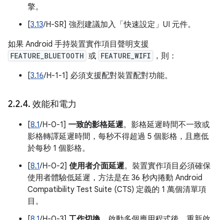
擎。
[
3.13
/H-SR] 強烈建議加入「快速設定」UI 元件。
如果 Android 手持裝置實作項目聲明支援
FEATURE_BLUETOOTH
或
FEATURE_WIFI
，則：
[
3.16
/H-1-1] 必須支援配對裝置配對功能。
2
.
2
.
4
.
效能和電力
[
8.1
/H-0-1]
一致的影格延遲
。影格延遲時間不一致或
影格轉譯延遲時間，每秒不得超過 5 個影格，且應低
於每秒 1 個影格。
[
8.1
/H-0-2]
使用者介面延遲
。裝置實作項目必須確保
使用者體驗低延遲，方法是在 36 秒內捲動 Android
Compatibility Test Suite (CTS) 定義的 1 萬個清單項
目。
[
8.1
/H-0-3]
工作切換
。啟動多個應用程式後，重新啟