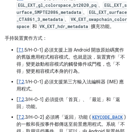
EGL_EXT_gl_colorspace_bt2020_pq
、
EGL_EXT_s
urface_SMPTE2086_metadata
、
EGL_EXT_surface
_CTA861_3_metadata
、
VK_EXT_swapchain_color
space
和
VK_EXT_hdr_metadata
擴充功能。
手持裝置實作方式：
[
7.1
.5/H-0-1] 必須支援上游 Android 開放原始碼實作
的舊版應用程式相容模式。也就是說，裝置實作「不
得」變更啟動相容模式的觸發條件或門檻，也「不
得」變更相容模式本身的行為。
[
7.2
.1/H-0-1] 必須支援第三方輸入法編輯器 (IME) 應
用程式。
[
7.2
.3/H-0-1] 必須提供「首頁」、「最近」和「返
回」功能。
[
7.2
.3/H-0-2] 必須將「返回」功能 (
KEYCODE_BACK
)
的一般和長按事件都傳送至前景應用程式。系統「不
得」取用這些事件，且「可以」由 Android 裝置外部