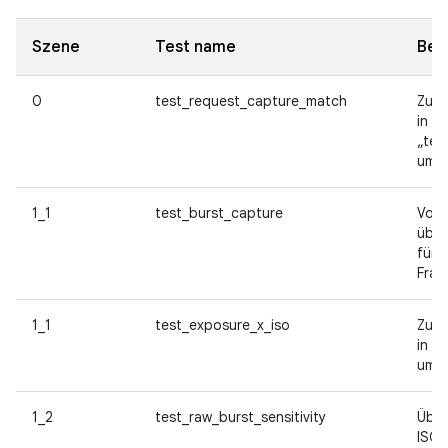
Szene
Test name
Bes
0
test_request_capture_match
Zur 
in
„tes
umb
1_1
test_burst_capture
Von 
über
für 
Fram
1_1
test_exposure_x_iso
Zur 
in „
umb
1_2
test_raw_burst_sensitivity
Über
ISO-