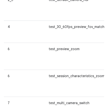
4
test_30_60fps_preview_fov_match
6
test_preview_zoom
6
test_session_characteristics_zoom
7
test_multi_camera_switch