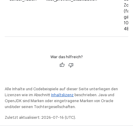
Zoom
(fal
gäng
1080
480)
War das hilfreich?
Alle Inhalte und Codebeispiele auf dieser Seite unterliegen den
Lizenzen wie im Abschnitt
Inhaltslizenz
beschrieben. Java und
OpenJDK sind Marken oder eingetragene Marken von Oracle
und/oder seinen Tochtergesellschaften.
Zuletzt aktualisiert: 2026-07-16 (UTC).