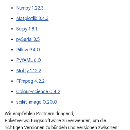
Numpy 1.22.3
Matplotlib 3.4.3
Scipy 1.8.1
pySerial 3.5
Pillow 9.4.0
PyYAML 6.0
Mobly 1.12.2
FFmpeg 4.2.2
Colour-science 0.4.2
scikit-image 0.20.0
Wir empfehlen Partnern dringend,
Paketverwaltungssoftware zu verwenden, um die
richtigen Versionen zu bündeln und Versionen zwischen