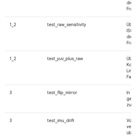
die 
Fram
1_2
test_raw_sensitivity
Über
ISO-
die 
Fram
1_2
test_yuv_plus_raw
Über
Korr
Lins
Farb
3
test_flip_mirror
In A
gedr
zulä
3
test_imu_drift
Von 
vers
über