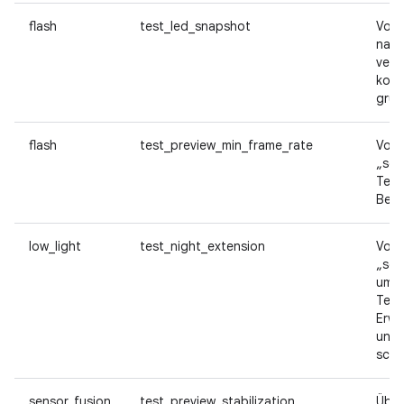
flash
test_led_snapshot
Von 
nach
vers
kont
grup
flash
test_preview_min_frame_rate
Von 
„sce
Test
Bele
low_light
test_night_extension
Von 
„sce
um e
Test
Erwe
und 
scha
sensor_fusion
test_preview_stabilization
Über