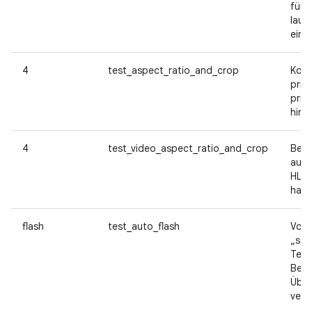
für 
lauf
einz
4
test_aspect_ratio_and_crop
Komb
priv
priv
hinz
4
test_video_aspect_ratio_and_crop
Best
aufg
HLG1
habe
flash
test_auto_flash
Von 
„sce
Test
Bele
Über
verw