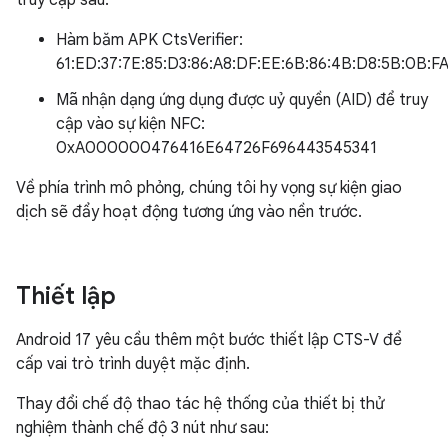
truy cập sau:
Hàm băm APK CtsVerifier:
61:ED:37:7E:85:D3:86:A8:DF:EE:6B:86:4B:D8:5B:0B:FA
Mã nhận dạng ứng dụng được uỷ quyền (AID) để truy
cập vào sự kiện NFC:
0xA000000476416E64726F696443545341
Về phía trình mô phỏng, chúng tôi hy vọng sự kiện giao
dịch sẽ đẩy hoạt động tương ứng vào nền trước.
Thiết lập
Android 17 yêu cầu thêm một bước thiết lập CTS-V để
cấp vai trò trình duyệt mặc định.
Thay đổi chế độ thao tác hệ thống của thiết bị thử
nghiệm thành chế độ 3 nút như sau: