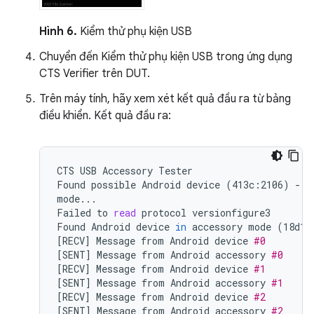
Hình 6.
Kiểm thử phụ kiện USB
Chuyển đến Kiểm thử phụ kiện USB trong ứng dụng
CTS Verifier trên DUT.
Trên máy tính, hãy xem xét kết quả đầu ra từ bảng
điều khiển. Kết quả đầu ra:
CTS
USB
Accessory
Tester

Found
possible
Android
device
(
413c:2106
)
-
a
mode...

Failed
to
read
protocol
versionfigure3

Found
Android
device
in
accessory
mode
(
18d1:
[
RECV
]
Message
from
Android
device
#0
[
SENT
]
Message
from
Android
accessory
#0
[
RECV
]
Message
from
Android
device
#1
[
SENT
]
Message
from
Android
accessory
#1
[
RECV
]
Message
from
Android
device
#2
[
SENT
]
Message
from
Android
accessory
#2