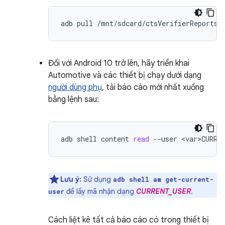
adb
pull
Đối với Android 10 trở lên, hãy triển khai
Automotive và các thiết bị chạy dưới dạng
người dùng phụ
, tải báo cáo mới nhất xuống
bằng lệnh sau:
adb
shell
content
read
--user
<var>CURRE
Lưu ý:
Sử dụng
adb shell am get-current-
để lấy mã nhận dạng
CURRENT_USER
.
user
Cách liệt kê tất cả báo cáo có trong thiết bị