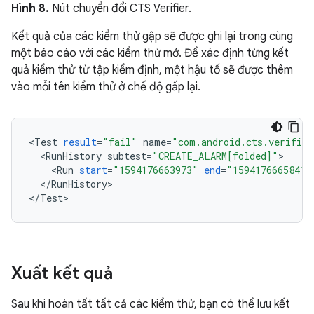
Hình 8.
Nút chuyển đổi CTS Verifier.
Kết quả của các kiểm thử gập sẽ được ghi lại trong cùng
một báo cáo với các kiểm thử mở. Để xác định từng kết
quả kiểm thử từ tập kiểm định, một hậu tố sẽ được thêm
vào mỗi tên kiểm thử ở chế độ gấp lại.
<
Test
result
=
"fail"
name
=
"com.android.cts.verifier
<
RunHistory
subtest
=
"CREATE_ALARM[folded]"
<
Run
start
=
"1594176663973"
end
=
"1594176665841"
<
/
RunHistory
>

<
/
Test
Xuất kết quả
Sau khi hoàn tất tất cả các kiểm thử, bạn có thể lưu kết