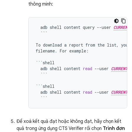
thông minh:
adb
shell
content
query
--user
CURRENT
```
To
download
a
report
from
the
list,
you
filename.
For
example:

```
adb
shell
content
read
--user
CURRENT_
```
```
adb
shell
content
read
--user
CURRENT_
```
Để xoá kết quả đạt hoặc không đạt, hãy chọn kết
quả trong ứng dụng CTS Verifier rồi chọn
Trình đơn