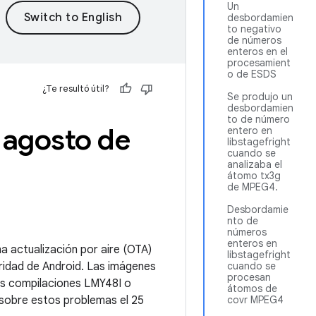
Un
desbordamien
to negativo
de números
enteros en el
procesamient
o de ESDS
¿Te resultó útil?
Se produjo un
desbordamien
to de número
 agosto de
entero en
libstagefright
cuando se
analizaba el
átomo tx3g
de MPEG4.
Desbordamie
nto de
números
enteros en
a actualización por aire (OTA)
libstagefright
ridad de Android. Las imágenes
cuando se
procesan
as compilaciones LMY48I o
átomos de
 sobre estos problemas el 25
covr MPEG4