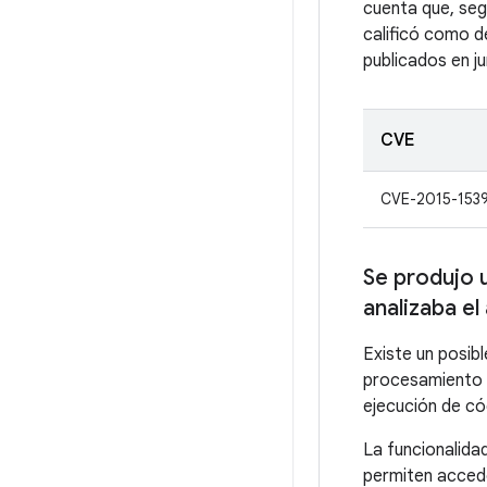
cuenta que, seg
calificó como d
publicados en j
CVE
CVE-2015-153
Se produjo 
analizaba e
Existe un posib
procesamiento d
ejecución de c
La funcionalida
permiten accede