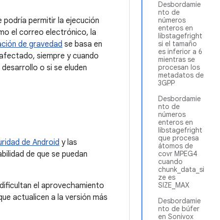
Desbordamie
nto de
 podría permitir la ejecución
números
enteros en
o el correo electrónico, la
libstagefright
ación de gravedad
se basa en
si el tamaño
es inferior a 6
vo afectado, siempre y cuando
mientras se
 desarrollo o si se eluden
procesan los
metadatos de
3GPP
Desbordamie
nto de
números
enteros en
libstagefright
que procesa
ridad de Android
y las
átomos de
bilidad de que se puedan
covr MPEG4
cuando
chunk_data_si
ze es
dificultan el aprovechamiento
SIZE_MAX
e actualicen a la versión más
Desbordamie
nto de búfer
en Sonivox