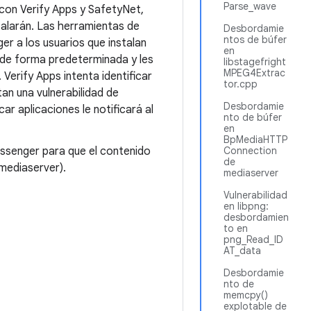
Parse_wave
 con Verify Apps y SafetyNet,
talarán. Las herramientas de
Desbordamie
ntos de búfer
er a los usuarios que instalan
en
o de forma predeterminada y les
libstagefright
MPEG4Extrac
 Verify Apps intenta identificar
tor.cpp
an una vulnerabilidad de
Desbordamie
icar aplicaciones le notificará al
nto de búfer
en
BpMediaHTTP
ssenger para que el contenido
Connection
de
mediaserver).
mediaserver
Vulnerabilidad
en libpng:
desbordamien
to en
png_Read_ID
AT_data
Desbordamie
nto de
memcpy()
explotable de