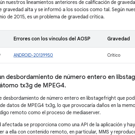
ún nuestros lineamientos anteriores de calificación de gravedad
e gravedad alta y se informó a los socios como tal. Según nue
unio de 2015, es un problema de gravedad crítica.
Errores con los vínculos del AOSP
Gravedad
9
ANDROID-20139950
Crítico
un desbordamiento de número entero en libstag
l átomo tx3g de MPEG4
.
le desbordamiento de número entero en libstagefright que podrí
e datos de MPEG4 tx3g, lo que provocaría daños en la memori
ódigo remoto como el proceso de mediaserver.
d afectada se proporciona como una API de la aplicación y hay
r a ella con contenido remoto, en particular, MMS y reproduc