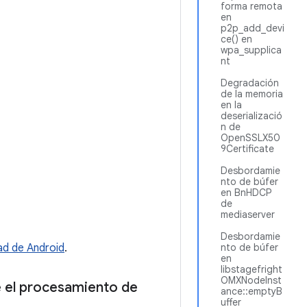
forma remota
en
p2p_add_devi
ce() en
wpa_supplica
nt
Degradación
de la memoria
en la
deserializació
n de
OpenSSLX50
9Certificate
Desbordamie
nto de búfer
en BnHDCP
de
mediaserver
Desbordamie
d de Android
.
nto de búfer
en
libstagefright
OMXNodeInst
 el procesamiento de
ance::emptyB
uffer