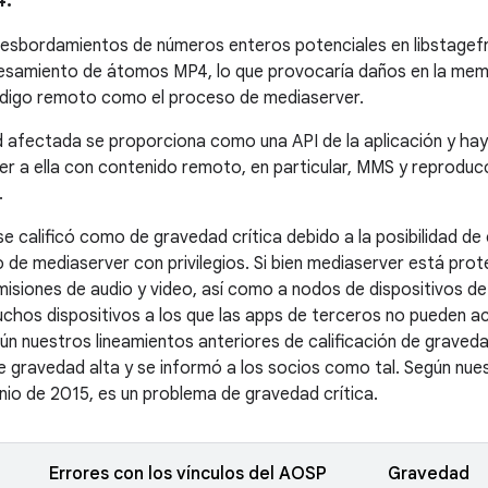
desbordamientos de números enteros potenciales en libstagefri
esamiento de átomos MP4, lo que provocaría daños en la memo
ódigo remoto como el proceso de mediaserver.
d afectada se proporciona como una API de la aplicación y hay
r a ella con contenido remoto, en particular, MMS y reproduc
.
e calificó como de gravedad crítica debido a la posibilidad d
o de mediaserver con privilegios. Si bien mediaserver está prot
isiones de audio y video, así como a nodos de dispositivos de
muchos dispositivos a los que las apps de terceros no pueden 
ún nuestros lineamientos anteriores de calificación de gravedad
e gravedad alta y se informó a los socios como tal. Según nue
unio de 2015, es un problema de gravedad crítica.
Errores con los vínculos del AOSP
Gravedad