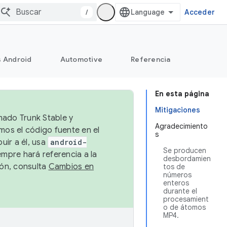
/
Acceder
s Android
Automotive
Referencia
En esta página
Mitigaciones
mado Trunk Stable y
Agradecimiento
emos el código fuente en el
s
uir a él, usa
android-
Se producen
empre hará referencia a la
desbordamien
ión, consulta
Cambios en
tos de
números
enteros
durante el
procesamient
o de átomos
MP4.