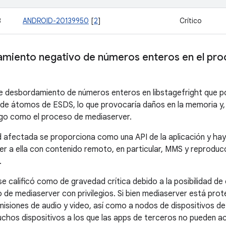
8
ANDROID-20139950
[
2
]
Crítico
miento negativo de números enteros en el pr
le desbordamiento de números enteros en libstagefright que po
e átomos de ESDS, lo que provocaría daños en la memoria y, 
go como el proceso de mediaserver.
d afectada se proporciona como una API de la aplicación y hay
r a ella con contenido remoto, en particular, MMS y reproduc
.
e calificó como de gravedad crítica debido a la posibilidad d
o de mediaserver con privilegios. Si bien mediaserver está prot
isiones de audio y video, así como a nodos de dispositivos de
muchos dispositivos a los que las apps de terceros no pueden 