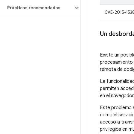
Prácticas recomendadas
CVE-2015-153
Un desborda
Existe un posib
procesamiento d
remota de códi
La funcionalida
permiten accede
en el navegador
Este problema s
como el servici
acceso a transm
privilegios en 