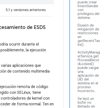
puede crear
IntentSender
5.1 y versiones anteriores
con
privilegios del
sistema.
Elusión de
ocesamiento de ESDS
mitigación de
restricciones
en
getRecentTas
dría ocurrir durante el
ks().
posiblemente, la ejecución
ActivityManag
erService.get
ProcessRecor
dLocked()
 varias aplicaciones que
puede cargar
ción de contenido multimedia
una
aplicación de
UID del
sistema en el
e ejecución remota de código
proceso
incorrecto.
egido con SELinux, tiene
 controladores de kernel con
Se leyó un
búfer no
acceder de forma normal. Ten en
limitado en