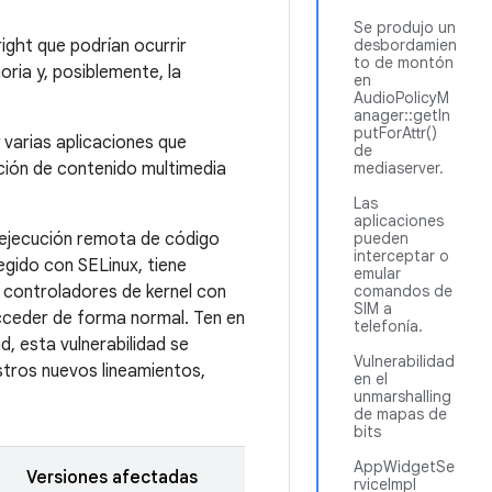
Se produjo un
ght que podrían ocurrir
desbordamien
to de montón
ria y, posiblemente, la
en
AudioPolicyM
anager::getIn
putForAttr()
 varias aplicaciones que
de
ción de contenido multimedia
mediaserver.
Las
aplicaciones
e ejecución remota de código
pueden
interceptar o
egido con SELinux, tiene
emular
 controladores de kernel con
comandos de
SIM a
acceder de forma normal. Ten en
telefonía.
, esta vulnerabilidad se
Vulnerabilidad
stros nuevos lineamientos,
en el
unmarshalling
de mapas de
bits
AppWidgetSe
Versiones afectadas
rviceImpl