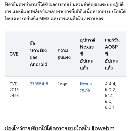
ฟังก์ชันการทำงานที่ได้รับผลกระทบเป็นส่วนสำคัญของระบบปฏิบัติ
การ และมีแอปพลิเคชันหลายรายการที่เข้าถึงเนื้อหาจากระยะไกลได้
โดยเฉพาะอย่างยิ่ง MMS และการเล่นสื่อในเบราว์เซอร์
อุปกรณ์
เวอร์ชัน
ข้อ
Nexus
AOSP
บกพร่อง
ความ
ว
CVE
ที่
ที่
ของ
รุนแรง
อัปเดต
อัปเดต
Android
แล้ว
แล้ว
CVE-
27855419
วิกฤต
Nexus
4.4.4,
2
2016-
ทุกรุ่น
5.0.2,
2463
5.1.1,
6.0,
6.0.1
ช่องโหว่การเรียกใช้โค้ดจากระยะไกลใน libwebm