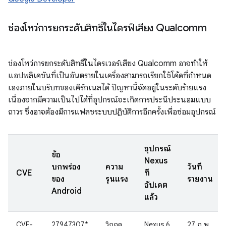
ช่องโหว่การยกระดับสิทธิ์ในไดรฟ์เสียง Qualcomm
ช่องโหว่การยกระดับสิทธิ์ในไดรเวอร์เสียง Qualcomm อาจทำให้
แอปพลิเคชันที่เป็นอันตรายในเครื่องสามารถเรียกใช้โค้ดที่กำหนด
เองภายในบริบทของเคิร์กเนลได้ ปัญหานี้จัดอยู่ในระดับร้ายแรง
เนื่องจากมีความเป็นไปได้ที่อุปกรณ์จะเกิดการประนีประนอมแบบ
ถาวร ซึ่งอาจต้องมีการแฟลชระบบปฏิบัติการอีกครั้งเพื่อซ่อมอุปกรณ์
อุปกรณ์
ข้อ
Nexus
บกพร่อง
ความ
วันที่
CVE
ที่
ของ
รุนแรง
รายงาน
อัปเดต
Android
แล้ว
CVE-
27947307*
วิกฤต
Nexus 6
27 ก.พ.