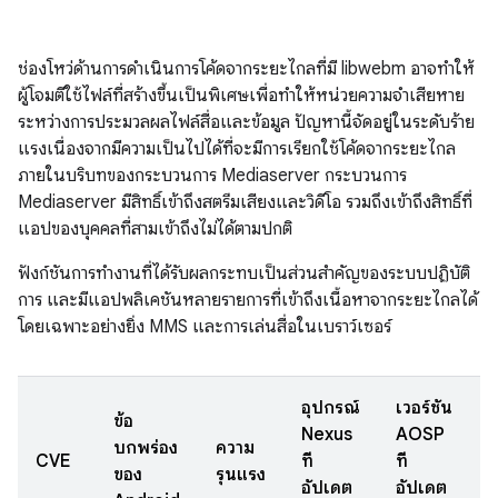
ช่องโหว่ด้านการดำเนินการโค้ดจากระยะไกลที่มี libwebm อาจทำให้
ผู้โจมตีใช้ไฟล์ที่สร้างขึ้นเป็นพิเศษเพื่อทำให้หน่วยความจำเสียหาย
ระหว่างการประมวลผลไฟล์สื่อและข้อมูล ปัญหานี้จัดอยู่ในระดับร้าย
แรงเนื่องจากมีความเป็นไปได้ที่จะมีการเรียกใช้โค้ดจากระยะไกล
ภายในบริบทของกระบวนการ Mediaserver กระบวนการ
Mediaserver มีสิทธิ์เข้าถึงสตรีมเสียงและวิดีโอ รวมถึงเข้าถึงสิทธิ์ที่
แอปของบุคคลที่สามเข้าถึงไม่ได้ตามปกติ
ฟังก์ชันการทำงานที่ได้รับผลกระทบเป็นส่วนสำคัญของระบบปฏิบัติ
การ และมีแอปพลิเคชันหลายรายการที่เข้าถึงเนื้อหาจากระยะไกลได้
โดยเฉพาะอย่างยิ่ง MMS และการเล่นสื่อในเบราว์เซอร์
อุปกรณ์
เวอร์ชัน
ข้อ
Nexus
AOSP
บกพร่อง
ความ
ว
CVE
ที่
ที่
ของ
รุนแรง
ร
อัปเดต
อัปเดต