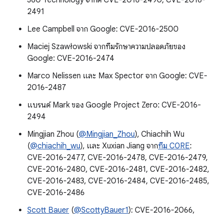
360 Technology จำกัด CVE-2016-2490, CVE-2016-
2491
Lee Campbell จาก Google: CVE-2016-2500
Maciej Szawłowski จากทีมรักษาความปลอดภัยของ
Google: CVE-2016-2474
Marco Nelissen และ Max Spector จาก Google: CVE-
2016-2487
แบรนด์ Mark ของ Google Project Zero: CVE-2016-
2494
Mingjian Zhou (
@Mingjian_Zhou
), Chiachih Wu
(
@chiachih_wu
), และ Xuxian Jiang จาก
ทีม C0RE
:
CVE-2016-2477, CVE-2016-2478, CVE-2016-2479,
CVE-2016-2480, CVE-2016-2481, CVE-2016-2482,
CVE-2016-2483, CVE-2016-2484, CVE-2016-2485,
CVE-2016-2486
Scott Bauer
(
@ScottyBauer1
): CVE-2016-2066,