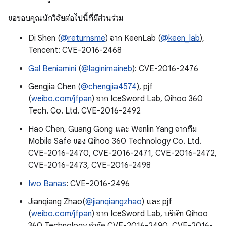
ขอขอบคุณนักวิจัยต่อไปนี้ที่มีส่วนร่วม
Di Shen (
@returnsme
) จาก KeenLab (
@keen_lab
),
Tencent: CVE-2016-2468
Gal Beniamini
(
@laginimaineb
): CVE-2016-2476
Gengjia Chen (
@chengjia4574
), pjf
(
weibo.com/jfpan
) จาก IceSword Lab, Qihoo 360
Tech. Co. Ltd. CVE-2016-2492
Hao Chen, Guang Gong และ Wenlin Yang จากทีม
Mobile Safe ของ Qihoo 360 Technology Co. Ltd.
CVE-2016-2470, CVE-2016-2471, CVE-2016-2472,
CVE-2016-2473, CVE-2016-2498
Iwo Banas
: CVE-2016-2496
Jianqiang Zhao(
@jianqiangzhao
) และ pjf
(
weibo.com/jfpan
) จาก IceSword Lab, บริษัท Qihoo