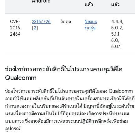
Android
แล้ว
แล้ว
CVE-
23167726
วิกฤต
Nexus
4.4.4,
ภ
2016-
[
2
]
ทุกรุ่น
5.0.2,
ข
2464
5.1.1,
G
6.0,
6.0.1
ช่องโหว่การยกระดับสิทธิ์ในโปรแกรมควบคุมวิดีโอ
Qualcomm
ช่องโหว่การยกระดับสิทธิ์ในโปรแกรมควบคุมวิดีโอของ Qualcomm
อาจทำให้แอปพลิเคชันที่เป็นอันตรายในเครื่องสามารถเรียกใช้โค้ดที่
กำหนดเองภายในบริบทของเคิร์กเนลได้ ปัญหานี้จัดอยู่ในระดับร้าย
แรงเนื่องจากมีความเป็นไปได้ที่อุปกรณ์จะเกิดการประนีประนอม
แบบถาวร ซึ่งอาจต้องมีการแฟลชระบบปฏิบัติการอีกครั้งเพื่อซ่อม
อุปกรณ์