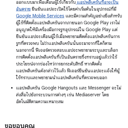
ออกแบบมาเพื่อเตือนผู้ใช้เกี่ยวกับ
แอปพลิเคชันที่อาจเป็น
อันตราย
ยืนยันแอปจะเปิดใช้โดยค่าเริ่มต้นในอุปกรณ์ที่มี
Google Mobile Services
และมีความสำคัญอย่างยิ่งสำหรับ
ผู้ใช้ที่ติดตั้งแอปพลิเคชันจากภายนอก Google Play เราไม่
อนุญาตให้มีเครื่องมือการรูทอุปกรณ์ใน Google Play แต่
ยืนยันแอปจะเตือนผู้ใช้เมื่อพยายามติดตั้งแอปพลิเคชันการ
รูทที่ตรวจพบ ไม่ว่าแอปพลิเคชันนั้นจะมาจากที่ใดก็ตาม
นอกจากนี้ ฟีเจอร์ตรวจสอบแอปจะพยายามระบุและบล็อก
การติดตั้งแอปพลิเคชันที่เป็นอันตรายซึ่งทราบอยู่แล้วว่าใช้
ประโยชน์จากช่องโหว่การยกระดับสิทธิ์ หากติดตั้ง
แอปพลิเคชันดังกล่าวไว้แล้ว ฟีเจอร์ยืนยันแอปจะแจ้งให้ผู้
ใช้ทราบและพยายามนำแอปพลิเคชันที่ตรวจพบออก
แอปพลิเคชัน Google Hangouts และ Messenger จะไม่
ส่งสื่อไปยังกระบวนการต่างๆ เช่น Mediaserver โดย
อัตโนมัติตามความเหมาะสม
ขอขอบคุณ