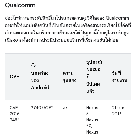
Qualcomm
ช่องโหว่การยกระดับสิทธิ์ในโปรแกรมควบคุมวิดีโอของ Qualcomm
อาจทำให้แอปพลิเคชันที่เป็นอันตรายในเครื่องสามารถเรียกใช้โค้ดที่
กำหนดเองภายในบริบทของเคิร์กเนลได้ ปัญหานี้จัดอยู่ในระดับสูง
เนื่องจากต้องทำการประนีประนอมบริการที่เรียกคนขับได้ก่อน
อุปกรณ์
ข้อ
Nexus
บกพร่อง
ความ
วันที่
CVE
ที่
ของ
รุนแรง
รายงาน
อัปเดต
Android
แล้ว
CVE-
27407629*
สูง
Nexus
21 ก.พ.
2016-
5,
2016
2489
Nexus
5X,
Nexus