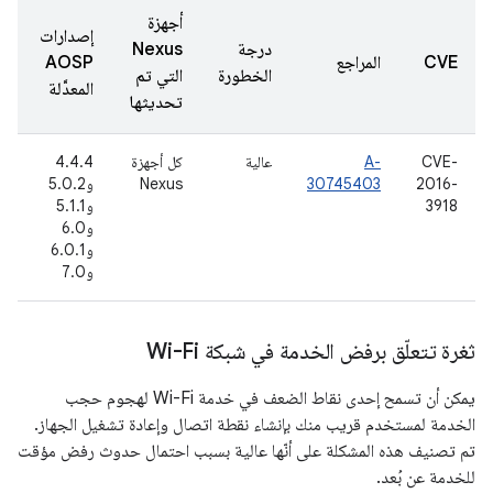
أجهزة
إصدارات
درجة
Nexus
ت
CVE
المراجع
AOSP
الخطورة
التي تم
ا
المعدَّلة
تحديثها
CVE-
A-
عالية
كل أجهزة
4.4.4
2016-
30745403
Nexus
و5.0.2
(
3918
و5.1.1
6
و6.0
و6.0.1
و7.0
ثغرة تتعلّق برفض الخدمة في شبكة Wi-Fi
يمكن أن تسمح إحدى نقاط الضعف في خدمة Wi-Fi لهجوم حجب
الخدمة لمستخدم قريب منك بإنشاء نقطة اتصال وإعادة تشغيل الجهاز.
تم تصنيف هذه المشكلة على أنّها عالية بسبب احتمال حدوث رفض مؤقت
للخدمة عن بُعد.