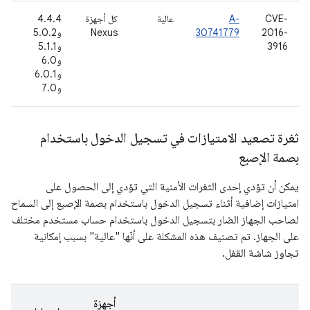
CVE-
A-
عالية
كل أجهزة
4.4.4
2016-
30741779
Nexus
و5.0.2
(أ
3916
و5.1.1
16
و6.0
و6.0.1
و7.0
ثغرة تصعيد الامتيازات في تسجيل الدخول باستخدام
بصمة الإصبع
يمكن أن تؤدي إحدى الثغرات الأمنية التي تؤدي إلى الحصول على
امتيازات إضافية أثناء تسجيل الدخول باستخدام بصمة الإصبع إلى السماح
لصاحب الجهاز الضار بتسجيل الدخول باستخدام حساب مستخدم مختلف
على الجهاز. تم تصنيف هذه المشكلة على أنّها "عالية" بسبب إمكانية
تجاوز شاشة القفل.
أجهزة