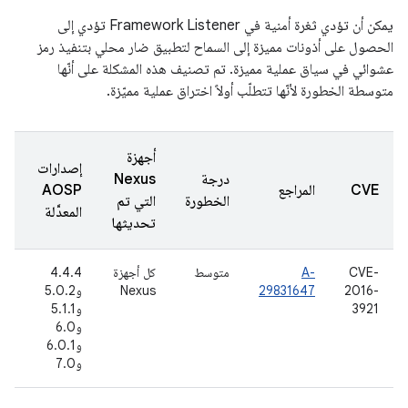
يمكن أن تؤدي ثغرة أمنية في Framework Listener تؤدي إلى
الحصول على أذونات مميزة إلى السماح لتطبيق ضار محلي بتنفيذ رمز
عشوائي في سياق عملية مميزة. تم تصنيف هذه المشكلة على أنّها
متوسطة الخطورة لأنّها تتطلّب أولاً اختراق عملية مميّزة.
أجهزة
إصدارات
درجة
Nexus
تا
CVE
المراجع
AOSP
الخطورة
التي تم
ال
المعدَّلة
تحديثها
CVE-
A-
متوسط
كل أجهزة
4.4.4
25
2016-
29831647
Nexus
و5.0.2
حز
3921
و5.1.1
(ي
و6.0
16
و6.0.1
و7.0