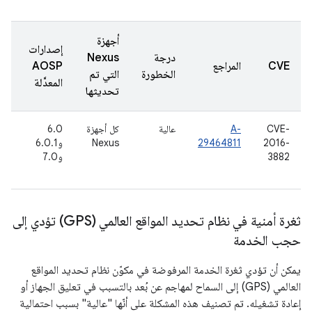
أجهزة
إصدارات
درجة
Nexus
تا
CVE
المراجع
AOSP
الخطورة
التي تم
ال
المعدَّلة
تحديثها
CVE-
A-
عالية
كل أجهزة
6.0
17
2016-
29464811
Nexus
و6.0.1
حز
3882
و7.0
(ي
16
ثغرة أمنية في نظام تحديد المواقع العالمي (GPS) تؤدي إلى
حجب الخدمة
يمكن أن تؤدي ثغرة الخدمة المرفوضة في مكوّن نظام تحديد المواقع
العالمي (GPS) إلى السماح لمهاجم عن بُعد بالتسبب في تعليق الجهاز أو
إعادة تشغيله. تم تصنيف هذه المشكلة على أنّها "عالية" بسبب احتمالية