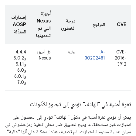
أجهزة
إصدارات
درجة
Nexus
ت
CVE
المراجع
AOSP
الخطورة
التي تم
ا
المعدَّلة
تحديثها
CVE-
A-
عالية
كل أجهزة
4.4.4
7
2016-
30202481
Nexus
و5.0.2
ت
3912
و5.1.1
(
و6.0
6
و6.0.1
و7.0
ثغرة أمنية في "الهاتف" تؤدي إلى تجاوز الأذونات
يمكن أن تؤدي ثغرة أمنية في مكوّن "الهاتف" تؤدي إلى الحصول على
امتيازات غير مستحقة، ما يتيح لتطبيق ضار محلي تنفيذ رمز عشوائي في
سياق عملية ممنوحة امتيازات. تم تصنيف هذه المشكلة على أنّها "عالية"