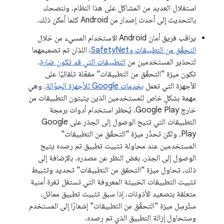
استغلال العديد من المشاكل على هذا النظام. وننصحك
بالتحديث إلى أحدث إصدار من Android كلما أمكن ذلك.
يراقب فريق أمان Android الاستخدام المسيء من خلال
التحقّق من التطبيقات وSafetyNet
، اللذان تم تصميمهما
لتحذير المستخدمين من
التطبيقات التي قد تكون ضارة
.
تكون ميزة "التحقّق من التطبيقات" مفعّلة تلقائيًا على
الأجهزة التي تعمل
بخدمات Google للأجهزة الجوّالة
، وهي
مهمة بشكلٍ خاص للمستخدمين الذين يثبتون التطبيقات من
خارج Google Play. يُحظر استخدام أدوات برمجة
التطبيقات التي تتيح الوصول إلى الجذر على Google
Play، ولكن تحذّر ميزة "التحقّق من التطبيقات"
المستخدمين عند محاولة تثبيت تطبيق تم رصده يتيح
الوصول إلى الجذر، بغض النظر عن مصدره. بالإضافة إلى
ذلك، تحاول ميزة "التحقق من التطبيقات" تحديد وتثبيط
تثبيت التطبيقات الخبيثة المعروفة التي تستغل ثغرة أمنية
متعلقة بتصعيد الأذونات. إذا سبق تثبيت تطبيق مماثل،
ستُرسِل ميزة "التحقّق من التطبيقات" إشعارًا إلى المستخدم
وستحاول إزالة التطبيق الذي تم رصده.