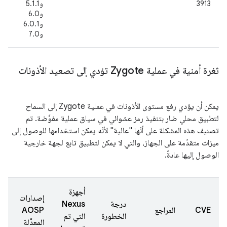
3913
و5.1.1
(
و6.0
6
و6.0.1
و7.0
ثغرة أمنية في عملية Zygote تؤدي إلى تصعيد الأذونات
يمكن أن يؤدي رفع مستوى الأذونات في عملية Zygote إلى السماح
لتطبيق محلي ضار بتنفيذ رمز عشوائي في سياق عملية مفوَّضة. تم
تصنيف هذه المشكلة على أنّها "عالية" لأنّه يمكن استخدامها للوصول إلى
ميزات متقدّمة على الجهاز، والتي لا يمكن لتطبيق تابع لجهة خارجية
الوصول إليها عادةً.
أجهزة
إصدارات
درجة
Nexus
ت
CVE
المراجع
AOSP
الخطورة
التي تم
ال
المعدَّلة