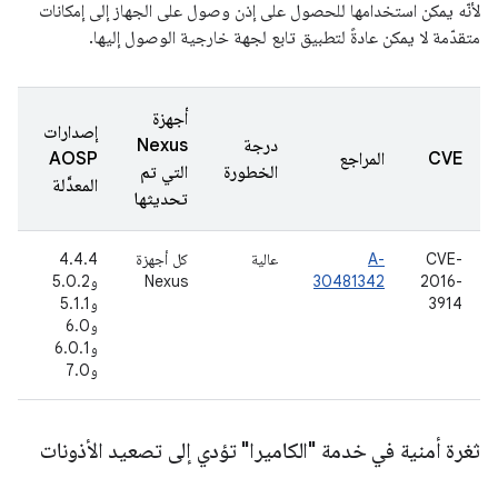
لأنّه يمكن استخدامها للحصول على إذن وصول على الجهاز إلى إمكانات
متقدّمة لا يمكن عادةً لتطبيق تابع لجهة خارجية الوصول إليها.
أجهزة
إصدارات
درجة
Nexus
تا
CVE
المراجع
AOSP
الخطورة
التي تم
ال
المعدَّلة
تحديثها
CVE-
A-
عالية
كل أجهزة
4.4.4
8
2016-
30481342
Nexus
و5.0.2
تم
3914
و5.1.1
(ي
و6.0
6
و6.0.1
و7.0
ثغرة أمنية في خدمة "الكاميرا" تؤدي إلى تصعيد الأذونات