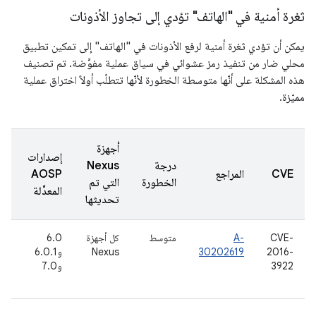
ثغرة أمنية في "الهاتف" تؤدي إلى تجاوز الأذونات
يمكن أن تؤدي ثغرة أمنية لرفع الأذونات في "الهاتف" إلى تمكين تطبيق
محلي ضار من تنفيذ رمز عشوائي في سياق عملية مفوَّضة. تم تصنيف
هذه المشكلة على أنّها متوسطة الخطورة لأنّها تتطلّب أولاً اختراق عملية
مميّزة.
أجهزة
إصدارات
درجة
Nexus
تا
CVE
المراجع
AOSP
الخطورة
التي تم
ال
المعدَّلة
تحديثها
CVE-
A-
متوسط
كل أجهزة
6.0
7
2016-
30202619
Nexus
و6.0.1
تم
3922
و7.0
(ي
6