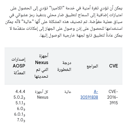
يمكن أن تؤدي ثغرة أمنية في خدمة "الكاميرا" تؤدي إلى الحصول على
امتيازات إضافية إلى السماح لتطبيق ضار محلي بتنفيذ رمز عشوائي في
سياق عملية مفوَّضة. تم تصنيف هذه المشكلة على أنّها "عالية" لأنّه يمكن
استخدامها للحصول على إذن وصول على الجهاز إلى إمكانات متقدّمة لا
يمكن عادةً لتطبيق تابع لجهة خارجية الوصول إليها.
أجهزة
إصدارات
درجة
Nexus
تا
CVE
المراجع
AOSP
الخطورة
التي تم
ال
المعدَّلة
تحديثها
CVE-
A-
عالية
كل أجهزة
4.4.4
1
2016-
30591838
Nexus
و5.0.2
(أ
3915
و5.1.1
16
و6.0
و6.0.1
و7.0