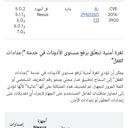
CVE-
A-
عالية
كل أجهزة
5.0.2
5
2016-
29431260
Nexus
و5.1.1
حز
3900
]
2
[
و6.0
(ي
و6.0.1
6
و7.0
ثغرة أمنية تتعلّق برفع مستوى الأذونات في خدمة "إعدادات
القفل"
يمكن أن تؤدي ثغرة أمنية لرفع مستوى الأذونات في خدمة "إعدادات
القفل" إلى السماح لتطبيق ضار محلي بمحو رقم التعريف الشخصي أو
كلمة المرور للجهاز. تم تصنيف هذه المشكلة على أنّها "عالية" لأنّها تؤدي
إلى تجاوز متطلبات تفاعل المستخدم على الجهاز لإجراء أي تعديلات على
إعدادات المطوّر أو إعدادات الأمان.
أجهزة
إصدارات
درجة
Nexus
ت