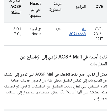
إصدارات
درجة
Nexus
ت
CVE
المراجع
AOSP
الخطورة
التي تم
ا
المعدَّلة
تحديثها
CVE-
A-
عالية
كل أجهزة
6.0.1
2016-
30744668
Nexus
و7.0
(
6
3917
ثغرة أمنية في AOSP Mail تؤدي إلى الإفصاح عن
المعلومات
يمكن أن تؤدي إحدى نقاط الضعف في AOSP Mail التي تؤدي إلى الكشف
عن المعلومات إلى تمكين تطبيق محلي ضار من تجاوز إجراءات حماية
نظام التشغيل التي تعزل بيانات التطبيق عن التطبيقات الأخرى. تم تصنيف
هذه المشكلة على أنّها "عالية" لأنّه يمكن استخدامها للوصول إلى البيانات
بدون إذن.