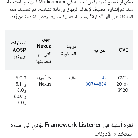
يمكن أن تسمح ثغرة رفض الخدمة في Mediaserver للمهاجم باستخدام
ملف تم إنشاؤه خصيصًا لإيقاف الجهاز أو إعادة تشغيله. تم تصنيف هذه
المشكلة على أنّها "عالية" بسبب احتمالية حدوث رفض الخدمة عن بُعد.
أجهزة
إصدارات
درجة
Nexus
ت
CVE
المراجع
AOSP
الخطورة
التي تم
ا
المعدَّلة
تحديثها
CVE-
A-
عالية
كل أجهزة
5.0.2
2016-
30744884
Nexus
و5.1.1
(
3920
و6.0
6
و6.0.1
و7.0
ثغرة أمنية في Framework Listener تؤدي إلى إساءة
استخدام الأذونات