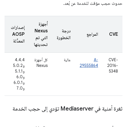
حدوث حجب مؤقت للخدمة عن بُعد.
أجهزة
إصدارات
درجة
Nexus
ت
CVE
المراجع
AOSP
الخطورة
التي تم
ال
المعدَّلة
تحديثها
CVE-
A-
عالية
كل أجهزة
4.4.4
0
2016-
29555864
Nexus
و5.0.2
ح
5348
و5.1.1
(ي
و6.0
6
و6.0.1
و7.0
ثغرة أمنية في Mediaserver تؤدي إلى حجب الخدمة