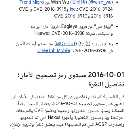
@wish_wu)
) (
吴潍浠
Wish Wu (
من
Trend Micro
Inc.
: CVE-2016-3924 وCVE-2016-3915 وCVE-
2016-3916 وCVE-2016-3910
"يونغ شي" من فريق Eagleye، فريق أمان البرامج
والشبكات، شركة Huawei: CVE-2016-3938
زهانغ بان بوه (行之) (
‎@0xr0ot
) من مختبر أبحاث الأمان
في
: CVE-2016-3908
Cheetah Mobile
‎2016-10-01 مستوى رمز تصحيح الأمان:
تفاصيل الثغرة
في الأقسام أدناه، نقدّم تفاصيل عن كل من نقاط الضعف في الأمان التي
تنطبق على مستوى تصحيح 01-10-2016. يتضمّن السجلّ وصفًا
للمشكلة وسببًا لمستوى خطورتها وجدولاً يتضمّن CVE والمرجعات
المرتبطة بها ومستوى الخطورة وأجهزة Nexus التي تم تحديثها
وإصدارات AOSP التي تم تحديثها (حيث ينطبق ذلك) وتاريخ الإبلاغ.