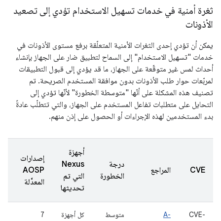
ثغرة أمنية في خدمات تسهيل الاستخدام تؤدي إلى تصعيد
الأذونات
يمكن أن تؤدي إحدى الثغرات الأمنية المتعلّقة برفع مستوى الأذونات في
خدمات "تسهيل الاستخدام" إلى السماح لتطبيق ضار على الجهاز بإنشاء
أحداث لمس غير متوقّعة على الجهاز، ما قد يؤدي إلى قبول التطبيقات
لمربّعات حوار طلب الأذونات بدون موافقة المستخدم الصريحة. تم
تصنيف هذه المشكلة على أنّها "متوسطة الخطورة" لأنّها تؤدي إلى
التحايل على متطلبات تفاعل المستخدم على الجهاز، والتي تتطلّب عادةً
بدء المستخدمين لهذه الإجراءات أو الحصول على إذن منهم.
أجهزة
إصدارات
درجة
Nexus
تا
CVE
المراجع
AOSP
الخطورة
التي تم
ال
المعدَّلة
تحديثها
CVE-
A-
متوسط
كل أجهزة
7
le