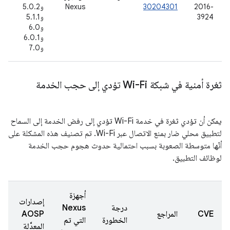
2016-
30204301
Nexus
و5.0.2
ت
3924
و5.1.1
(
و6.0
6
و6.0.1
و7.0
ثغرة أمنية في شبكة Wi-Fi تؤدي إلى حجب الخدمة
يمكن أن تؤدي ثغرة في خدمة Wi-Fi تؤدي إلى رفض الخدمة إلى السماح
لتطبيق محلي ضار بمنع الاتصال عبر Wi-Fi. تم تصنيف هذه المشكلة على
أنّها متوسطة الصعوبة بسبب احتمالية حدوث هجوم حجب الخدمة
لوظائف التطبيق.
أجهزة
إصدارات
درجة
Nexus
ت
CVE
المراجع
AOSP
الخطورة
التي تم
ا
المعدَّلة