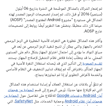
تم إشعار الشركاء بالمشاكل الموضّحة في النشرة بتاريخ 06 أيلول
(سبتمبر) 2016 أو قبل ذلك. تم إصدار تصحيحات الرموز المصدر لهذه
المشاكل في مستودع "مشروع Android المفتوح المصدر" (AOSP)
حيثما كان ذلك منطبقًا. يتضمّن هذا التقرير أيضًا روابط إلى تصحيحات
خارج AOSP.
وأكثر هذه المشاكل خطورة هي الثغرات الأمنية الخطيرة في الرمز البرمجي
الخاص بالجهاز والتي يمكن أن تتيح تنفيذ الرمز البرمجي عن بُعد في
سياق النواة، ما يؤدي إلى احتمال اختراق الجهاز بشكل دائم على المستوى
المحلي، ما قد يتطلّب إعادة فلاش نظام التشغيل لإصلاح الجهاز. يستند
تقييم الصعوبة
إلى التأثير الذي قد يُحدثه استغلال الثغرة الأمنية في
الجهاز المتأثّر، بافتراض أنّه تم إيقاف تدابير التخفيف في النظام الأساسي
والخدمة لأغراض التطوير أو إذا تم تجاوزها بنجاح.
لم نتلقّ أي بلاغات عن استغلال العملاء أو إساءة استخدام هذه المشاكل
التي تم الإبلاغ عنها حديثًا. يُرجى الرجوع إلى قسم
الحماية من هجمات
أمان Android وخدمات Google
للاطّلاع على تفاصيل حول
الحماية من
هجمات أمان نظام Android
وحماية الخدمات، مثل
SafetyNet
، التي