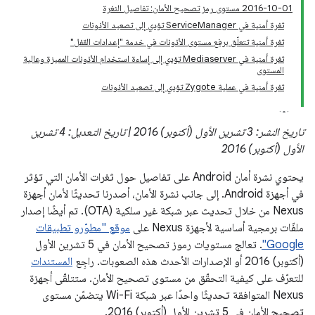
‎2016-10-01 مستوى رمز تصحيح الأمان: تفاصيل الثغرة
ثغرة أمنية في ServiceManager تؤدي إلى تصعيد الأذونات
ثغرة أمنية تتعلّق برفع مستوى الأذونات في خدمة "إعدادات القفل"
ثغرة أمنية في Mediaserver تؤدي إلى إساءة استخدام الأذونات المميزة وعالية
المستوى
ثغرة أمنية في عملية Zygote تؤدي إلى تصعيد الأذونات
تاريخ النشر: 3 تشرين الأول (أكتوبر) 2016 | تاريخ التعديل: 4 تشرين
الأول (أكتوبر) 2016
يحتوي نشرة أمان Android على تفاصيل حول ثغرات الأمان التي تؤثر
في أجهزة Android. إلى جانب نشرة الأمان، أصدرنا تحديثًا لأمان أجهزة
Nexus من خلال تحديث عبر شبكة غير سلكية (OTA). تم أيضًا إصدار
ملفّات برمجية أساسية لأجهزة Nexus على
موقع "مطوّرو تطبيقات
Google"
. تعالج مستويات رموز تصحيح الأمان في 5 تشرين الأول
(أكتوبر) 2016 أو الإصدارات الأحدث هذه الصعوبات. راجِع
المستندات
للتعرّف على كيفية التحقّق من مستوى تصحيح الأمان. ستتلقّى أجهزة
Nexus المتوافقة تحديثًا واحدًا عبر شبكة Wi-Fi يتضمّن مستوى
تصحيح الأمان في 5 تشرين الأول (أكتوبر) 2016.