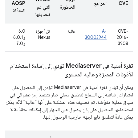
CVE
المراجع
AOSP
الخطورة
التي تم
ا
المعدَّلة
تحديثها
CVE-
A-
عالية
كل أجهزة
6.0
2016-
30003944
Nexus
و6.0.1
(
3908
و7.0
6
ثغرة أمنية في Mediaserver تؤدي إلى إساءة استخدام
الأذونات المميزة وعالية المستوى
يمكن أن تؤدي ثغرة أمنية في Mediaserver تؤدي إلى الحصول على
امتيازات إضافية إلى السماح لتطبيق محلي ضار بتنفيذ رمز عشوائي في
سياق عملية مفوَّضة. تم تصنيف هذه المشكلة على أنّها "عالية" لأنّه يمكن
استخدامها للحصول على إذن وصول على الجهاز إلى إمكانات متقدّمة لا
يمكن عادةً لتطبيق تابع لجهة خارجية الوصول إليها.