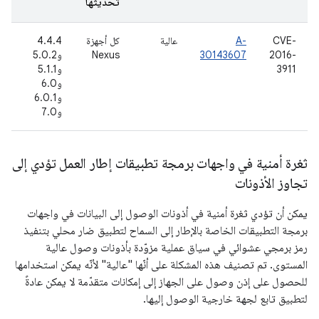
تحديثها
CVE-
A-
عالية
كل أجهزة
4.4.4
2
2016-
30143607
Nexus
و5.0.2
ت
3911
و5.1.1
(ي
و6.0
6
و6.0.1
و7.0
ثغرة أمنية في واجهات برمجة تطبيقات إطار العمل تؤدي إلى
تجاوز الأذونات
يمكن أن تؤدي ثغرة أمنية في أذونات الوصول إلى البيانات في واجهات
برمجة التطبيقات الخاصة بالإطار إلى السماح لتطبيق ضار محلي بتنفيذ
رمز برمجي عشوائي في سياق عملية مزوّدة بأذونات وصول عالية
المستوى. تم تصنيف هذه المشكلة على أنّها "عالية" لأنّه يمكن استخدامها
للحصول على إذن وصول على الجهاز إلى إمكانات متقدّمة لا يمكن عادةً
لتطبيق تابع لجهة خارجية الوصول إليها.