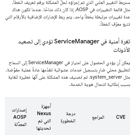
سنربط التغيير العلني الذي تم إجراؤه لحلّ المشكلة برقم تعريف الخطأ،
مثل قائمة التغييرات في AOSP، إذا كان ذلك متاحًا. عندما تكون هناك
عدة تغييرات مرتبطة بخطأ واحد، يتم ربط الإشارات الإضافية بالأرقام التي
تتبع معرّف الخطأ.
ثغرة أمنية في Service
Manager تؤدي إلى تصعيد
الأذونات
يمكن أن يؤدي الحصول على امتياز في ServiceManager إلى السماح
لتطبيق محلي ضارٍ بتسجيل خدمات عشوائية تقدّمها عادةً عملية مفوَّضة،
مثل system_server. تم تصنيف هذه المشكلة على أنّها خطيرة للغاية
بسبب إمكانية انتحال هوية الخدمة.
أجهزة
إصدارات
درجة
Nexus
تا
CVE
المراجع
AOSP
الخطورة
التي تم
ال
المعدَّلة
تحديثها