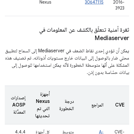
2016-
30647115
Nexus
فق
3923
ثغرة أمنية تتعلّق بالكشف عن المعلومات في
Mediaserver
يمكن أن تؤدي إحدى نقاط الضعف في Mediaserver إلى السماح لتطبيق
محلي ضار بالوصول إلى البيانات خارج مستويات أذوناته. تم تصنيف هذه
المشكلة على أنّها متوسطة الخطورة لأنّه يمكن استخدامها للوصول إلى
بيانات حسّاسة بدون إذن.
أجهزة
إصدارات
درجة
Nexus
ت
CVE
المراجع
AOSP
الخطورة
التي تم
ا
المعدَّلة
تحديثها
CVE-
A-
متوسط
كل أجهزة
4.4.4
8