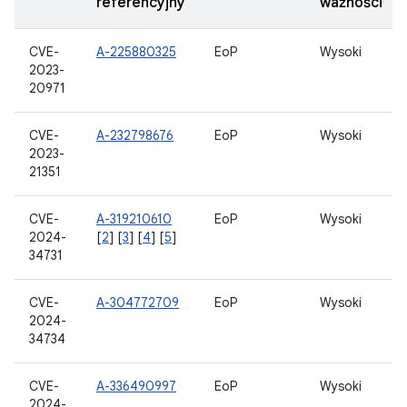
referencyjny
ważności
CVE-
A-225880325
EoP
Wysoki
2023-
20971
CVE-
A-232798676
EoP
Wysoki
2023-
21351
CVE-
A-319210610
EoP
Wysoki
2024-
[
2
] [
3
] [
4
] [
5
]
34731
CVE-
A-304772709
EoP
Wysoki
2024-
34734
CVE-
A-336490997
EoP
Wysoki
2024-