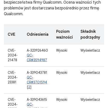
bezpieczeństwa firmy Qualcomm. Ocena ważności tych
problemów jest dostarczana bezpośrednio przez firmę
Qualcomm.
Poziom
Składnik
CVE
Odniesienia
ważności
podrzędny
CVE-
A-323926460
Wysoki
Wyświetlacz
2024-
QC-
21478
CR#3594987
CVE-
A-339043781
Wysoki
Wyświetlacz
2024-
QC-
23381
CR#3701594
[
2
]
CVE-
A-339043615
Wysoki
Wyświetlacz
2024-
QC-