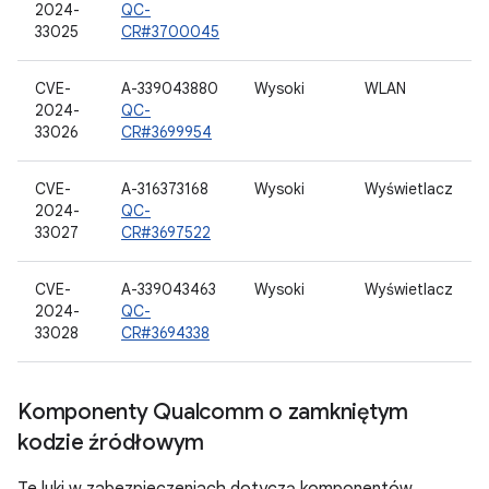
2024-
QC-
33025
CR#3700045
CVE-
A-339043880
Wysoki
WLAN
2024-
QC-
33026
CR#3699954
CVE-
A-316373168
Wysoki
Wyświetlacz
2024-
QC-
33027
CR#3697522
CVE-
A-339043463
Wysoki
Wyświetlacz
2024-
QC-
33028
CR#3694338
Komponenty Qualcomm o zamkniętym
kodzie źródłowym