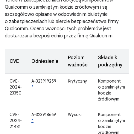
Te luki w zabezpieczeniach dotyczą komponentów
Qualcomm o zamkniętym kodzie źródłowym i są
szczegółowo opisane w odpowiednim biuletynie
o zabezpieczeniach lub alercie bezpieczeństwa firmy
Qualcomm. Ocena ważności tych problemów jest
dostarczana bezpośrednio przez firmę Qualcomm.
Poziom
Składnik
CVE
Odniesienia
ważności
podrzędny
CVE-
A-323919259
Krytyczny
Komponent
2024-
*
o zamkniętym
23350
kodzie
źródłowym
CVE-
A-323918669
Wysoki
Komponent
2024-
*
o zamkniętym
21481
kodzie
źródłowym