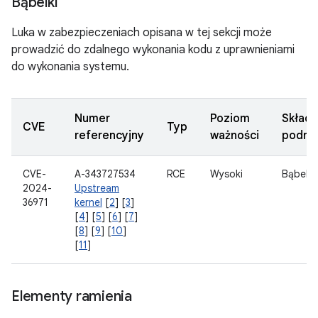
Bąbelki
Luka w zabezpieczeniach opisana w tej sekcji może
prowadzić do zdalnego wykonania kodu z uprawnieniami
do wykonania systemu.
Numer
Poziom
Składn
CVE
Typ
referencyjny
ważności
podrz
CVE-
A-343727534
RCE
Wysoki
Bąbelki
2024-
Upstream
36971
kernel
[
2
] [
3
]
[
4
] [
5
] [
6
] [
7
]
[
8
] [
9
] [
10
]
[
11
]
Elementy ramienia