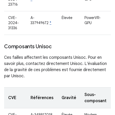
23716
CVE-
A-
Élevée
PowerVR-
2024-
337949672
*
GPU
31336
Composants Unisoc
Ces failles affectent les composants Unisoc. Pour en
savoir plus, contactez directement Unisoc. L'évaluation
de la gravité de ces problèmes est fournie directement
par Unisoc.
Sous-
CVE
Références
Gravité
composant
CVE-
A-349917018
Élevée
Modem