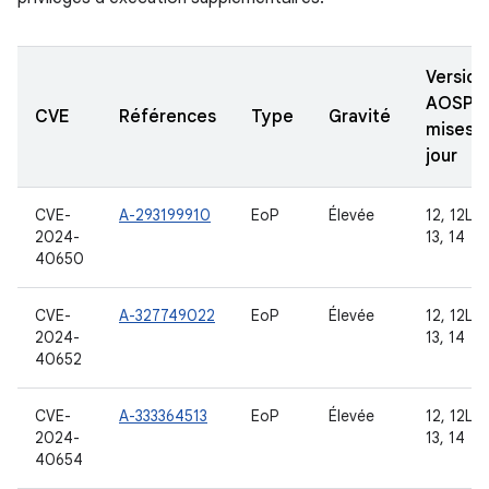
Version
AOSP
CVE
Références
Type
Gravité
mises à
jour
CVE-
A-293199910
EoP
Élevée
12, 12L,
2024-
13, 14
40650
CVE-
A-327749022
EoP
Élevée
12, 12L,
2024-
13, 14
40652
CVE-
A-333364513
EoP
Élevée
12, 12L,
2024-
13, 14
40654