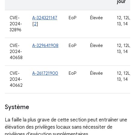
jour
CVE-
A-324321147
EoP
Élevée
12, 12L,
2024-
[
2
]
13, 14
32896
CVE-
A-329641908
EoP
Élevée
12, 12L,
2024-
13, 14
40658
CVE-
A-261721900
EoP
Élevée
12, 12L,
2024-
13, 14
40662
Système
La faille la plus grave de cette section peut entraîner une
élévation des privilèges locaux sans nécessiter de
privilèges d'exécution supplémentaires.