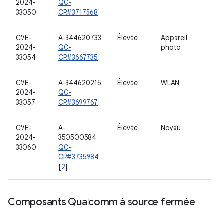
2024-
QC-
33050
CR#3717568
CVE-
A-344620733
Élevée
Appareil
2024-
QC-
photo
33054
CR#3667735
CVE-
A-344620215
Élevée
WLAN
2024-
QC-
33057
CR#3699767
CVE-
A-
Élevée
Noyau
2024-
350500584
33060
QC-
CR#3735984
[
2
]
Composants Qualcomm à source fermée