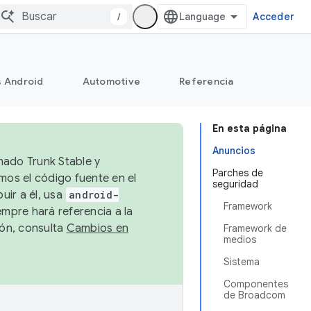
/
Acceder
s Android
Automotive
Referencia
En esta página
Anuncios
mado Trunk Stable y
Parches de
emos el código fuente en el
seguridad
uir a él, usa
android-
Framework
empre hará referencia a la
ión, consulta
Cambios en
Framework de
medios
Sistema
Componentes
de Broadcom