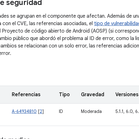
e seguridad
dades se agrupan en el componente que afectan. Además de una
a con el CVE, las referencias asociadas, el
tipo de vulnerabilida
l Proyecto de código abierto de Android (AOSP) (si correspond
ambio público que abordó el problema al ID de error, como la l
ambios se relacionan con un solo error, las referencias adicio
error.
Referencias
Tipo
Gravedad
Versiones
A-64934810
[
2
]
ID
Moderada
5.1.1, 6.0, 6.