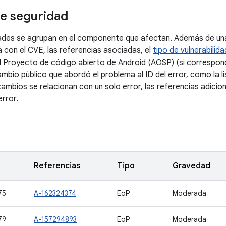
e seguridad
dades se agrupan en el componente que afectan. Además de una
a con el CVE, las referencias asociadas, el
tipo de vulnerabilida
l Proyecto de código abierto de Android (AOSP) (si correspond
ambio público que abordó el problema al ID del error, como la 
ambios se relacionan con un solo error, las referencias adicio
error.
Referencias
Tipo
Gravedad
75
A-162324374
EoP
Moderada
79
A-157294893
EoP
Moderada