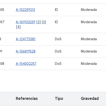
035
A-152239213
ID
Moderada
057
A-161903239
[
2
] [
3
]
ID
Moderada
[
4
]
8
A-124775381
DoS
Moderada
91
A-156819528
DoS
Moderada
038
A-154302257
DoS
Moderada
Referencias
Tipo
Gravedad