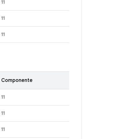
11
11
11
Componente
11
11
11