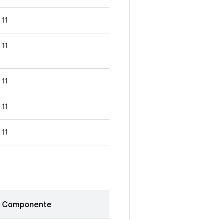
11
11
11
11
11
Componente