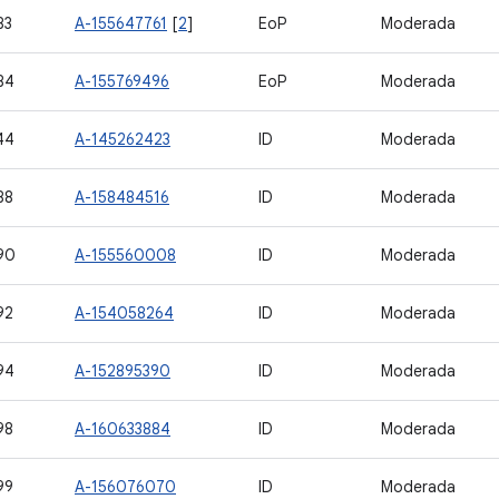
83
A-155647761
[
2
]
EoP
Moderada
84
A-155769496
EoP
Moderada
44
A-145262423
ID
Moderada
88
A-158484516
ID
Moderada
90
A-155560008
ID
Moderada
92
A-154058264
ID
Moderada
94
A-152895390
ID
Moderada
98
A-160633884
ID
Moderada
99
A-156076070
ID
Moderada