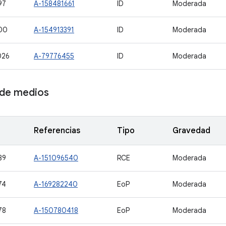
97
A-158481661
ID
Moderada
00
A-154913391
ID
Moderada
026
A-79776455
ID
Moderada
de medios
Referencias
Tipo
Gravedad
89
A-151096540
RCE
Moderada
74
A-169282240
EoP
Moderada
78
A-150780418
EoP
Moderada