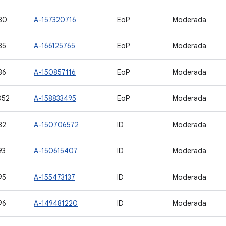
80
A-157320716
EoP
Moderada
85
A-166125765
EoP
Moderada
86
A-150857116
EoP
Moderada
052
A-158833495
EoP
Moderada
82
A-150706572
ID
Moderada
93
A-150615407
ID
Moderada
95
A-155473137
ID
Moderada
96
A-149481220
ID
Moderada