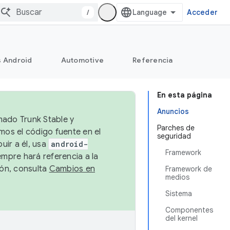
/
Acceder
s Android
Automotive
Referencia
En esta página
Anuncios
mado Trunk Stable y
Parches de
emos el código fuente en el
seguridad
uir a él, usa
android-
Framework
empre hará referencia a la
ión, consulta
Cambios en
Framework de
medios
Sistema
Componentes
del kernel