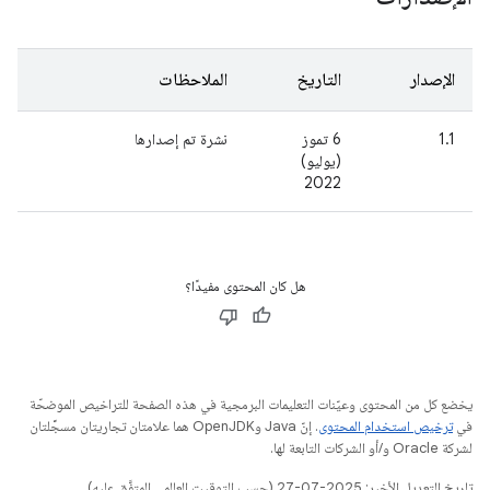
الإصدار
التاريخ
الملاحظات
1.1
6 تموز
نشرة تم إصدارها
(يوليو)
2022
هل كان المحتوى مفيدًا؟
يخضع كل من المحتوى وعيّنات التعليمات البرمجية في هذه الصفحة للتراخيص الموضحّة
في
ترخيص استخدام المحتوى
. إنّ Java وOpenJDK هما علامتان تجاريتان مسجَّلتان
لشركة Oracle و/أو الشركات التابعة لها.
تاريخ التعديل الأخير: 2025-07-27 (حسب التوقيت العالمي المتفَّق عليه)