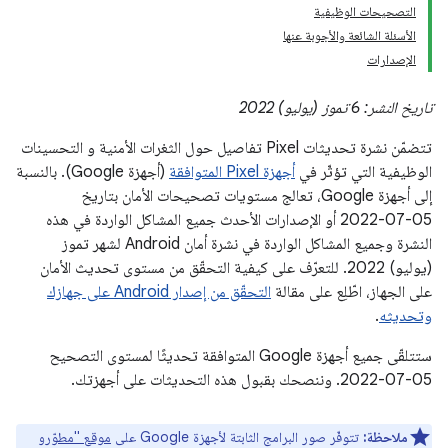
التصحيحات الوظيفية
الأسئلة الشائعة والأجوبة عنها
الإصدارات
تاريخ النشر: 6 تموز (يوليو) 2022
تتضمّن نشرة تحديثات Pixel تفاصيل حول الثغرات الأمنية و التحسينات
الوظيفية التي تؤثّر في
أجهزة Pixel المتوافقة
(أجهزة Google). بالنسبة
إلى أجهزة Google، تعالج مستويات تصحيحات الأمان بتاريخ
05‏-07‏-2022 أو الإصدارات الأحدث جميع المشاكل الواردة في هذه
النشرة وجميع المشاكل الواردة في نشرة أمان Android لشهر تموز
(يوليو) 2022. للتعرّف على كيفية التحقّق من مستوى تحديث الأمان
على الجهاز، اطّلِع على مقالة
التحقّق من إصدار Android على جهازك
وتحديثه
.
ستتلقّى جميع أجهزة Google المتوافقة تحديثًا لمستوى التصحيح
‎2022-07-05. وننصحك بقبول هذه التحديثات على أجهزتك.
ملاحظة:
تتوفّر صور البرامج الثابتة لأجهزة Google على
موقع "مطوّرو