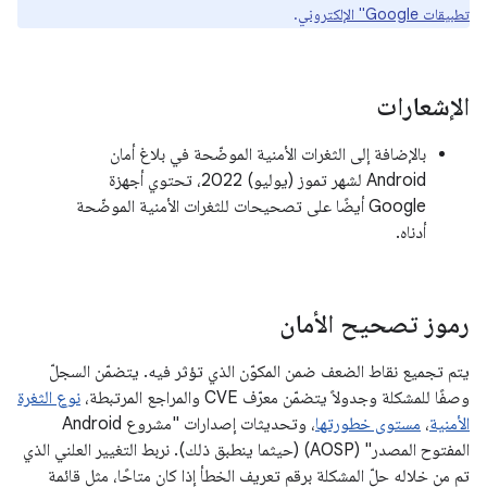
تطبيقات Google" الإلكتروني
.
الإشعارات
بالإضافة إلى الثغرات الأمنية الموضّحة في بلاغ أمان
Android لشهر تموز (يوليو) 2022، تحتوي أجهزة
Google أيضًا على تصحيحات للثغرات الأمنية الموضّحة
أدناه.
رموز تصحيح الأمان
يتم تجميع نقاط الضعف ضمن المكوّن الذي تؤثر فيه. يتضمّن السجلّ
وصفًا للمشكلة وجدولاً يتضمّن معرّف CVE والمراجع المرتبطة،
نوع الثغرة
الأمنية
،
مستوى خطورتها
، وتحديثات إصدارات "مشروع Android
المفتوح المصدر" (AOSP) (حيثما ينطبق ذلك). نربط التغيير العلني الذي
تم من خلاله حلّ المشكلة برقم تعريف الخطأ إذا كان متاحًا، مثل قائمة