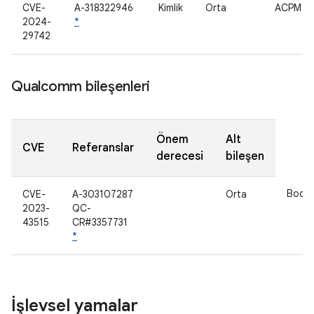
CVE-
A-318322946
Kimlik
Orta
ACPM
2024-
*
29742
Qualcomm bileşenleri
Önem
Alt
CVE
Referanslar
derecesi
bileşen
Bootl
CVE-
A-303107287
Orta
2023-
QC-
43515
CR#3357731
*
İşlevsel yamalar