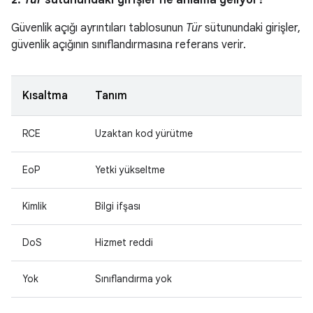
2.
Tür
sütunundaki girişler ne anlama geliyor?
Güvenlik açığı ayrıntıları tablosunun
Tür
sütunundaki girişler,
güvenlik açığının sınıflandırmasına referans verir.
Kısaltma
Tanım
RCE
Uzaktan kod yürütme
EoP
Yetki yükseltme
Kimlik
Bilgi ifşası
DoS
Hizmet reddi
Yok
Sınıflandırma yok