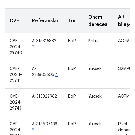
Önem
Alt
CVE
Referanslar
Tür
derecesi
bileşen
CVE-
A-315316882
EoP
Kritik
ACPM
2024-
*
29740
CVE-
A-
EoP
Yüksek
S2MPU
2024-
283803605
*
29741
CVE-
A-315322962
EoP
Yüksek
ACPM
2024-
*
29743
CVE-
A-318507188
EoP
Yüksek
Pixel
2024-
*
donanım