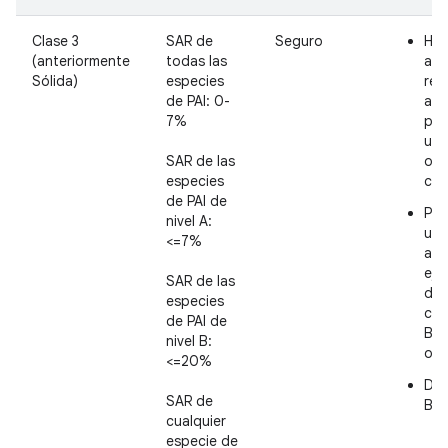
Clase 3
SAR de
Seguro
Has
(anteriormente
todas las
ant
Sólida)
especies
rec
de PAI: 0-
aut
7%
pri
un 
SAR de las
o u
especies
con
de PAI de
Pue
nivel A:
una
<=7%
app
eje
SAR de las
de 
especies
con
de PAI de
Bio
nivel B:
o F
<=20%
Deb
SAR de
BC
cualquier
especie de