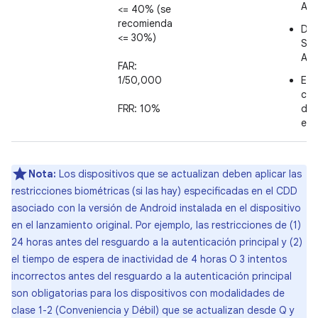
And
<= 40% (se
recomienda
Deb
<= 30%)
SAR
And
FAR:
1/50,000
Es 
cla
FRR: 10%
des
el 
Nota:
Los dispositivos que se actualizan deben aplicar las
restricciones biométricas (si las hay) especificadas en el CDD
asociado con la versión de Android instalada en el dispositivo
en el lanzamiento original. Por ejemplo, las restricciones de (1)
24 horas antes del resguardo a la autenticación principal y (2)
el tiempo de espera de inactividad de 4 horas O 3 intentos
incorrectos antes del resguardo a la autenticación principal
son obligatorias para los dispositivos con modalidades de
clase 1-2 (Conveniencia y Débil) que se actualizan desde Q y