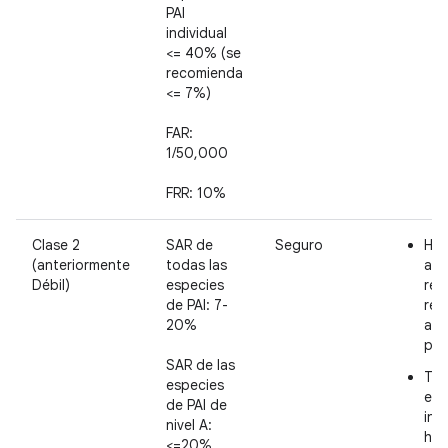
PAI
individual
<= 40% (se
recomienda
<= 7%)
FAR:
1/50,000
FRR: 10%
Clase 2
SAR de
Seguro
Has
(anteriormente
todas las
ant
Débil)
especies
real
de PAI: 7-
res
20%
aut
pri
SAR de las
Tie
especies
esp
de PAI de
ina
nivel A:
hor
<=20%