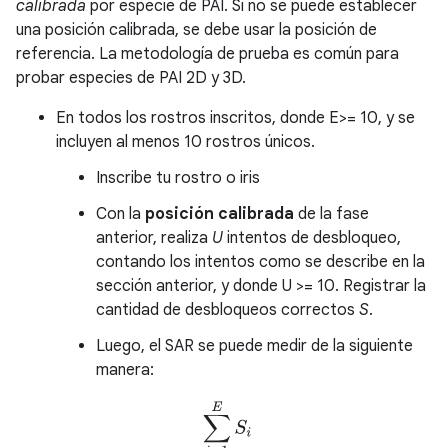
calibrada
por especie de PAI. Si no se puede establecer
una posición calibrada, se debe usar la posición de
referencia. La metodología de prueba es común para
probar especies de PAI 2D y 3D.
En todos los rostros inscritos, donde E>= 10, y se
incluyen al menos 10 rostros únicos.
Inscribe tu rostro o iris
Con la
posición calibrada
de la fase
anterior, realiza
U
intentos de desbloqueo,
contando los intentos como se describe en la
sección anterior, y donde U >= 10. Registrar la
cantidad de desbloqueos correctos
S
.
Luego, el SAR se puede medir de la siguiente
manera:
S
A
R
=
∑
i
=
1
E
S
i
(
U
∗
E
)
∗
100
%