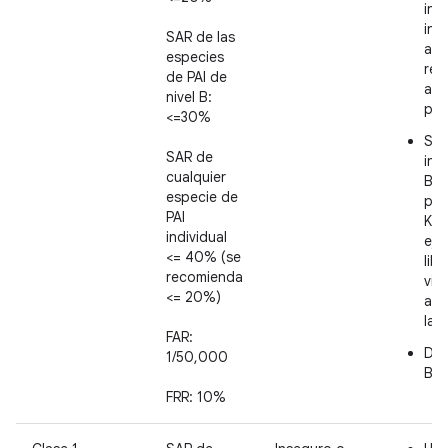
int
inc
SAR de las
ant
especies
revi
de PAI de
aut
nivel B:
pri
<=30%
Se 
SAR de
int
cualquier
Bio
especie de
per
PAI
Key
individual
eje
<= 40% (se
lib
recomienda
vin
<= 20%)
aut
la 
FAR:
Deb
1/50,000
BC
FRR: 10%