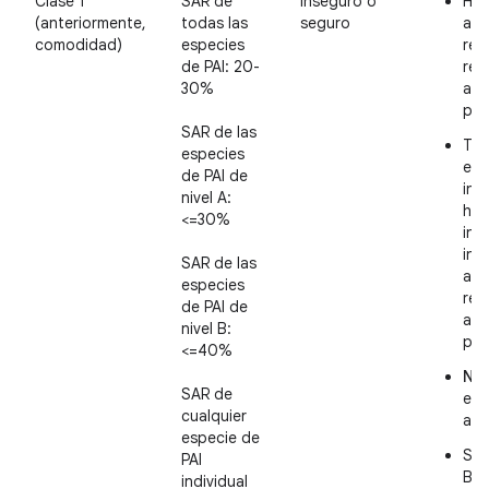
Clase 1
SAR de
Inseguro o
Has
(anteriormente,
todas las
seguro
ant
comodidad)
especies
real
de PAI: 20-
res
30%
aut
pri
SAR de las
Tie
especies
esp
de PAI de
ina
nivel A:
hor
<=30%
int
inc
SAR de las
ant
especies
revi
de PAI de
aut
nivel B:
pri
<=40%
No 
SAR de
exp
cualquier
a l
especie de
Se 
PAI
BCR
individual