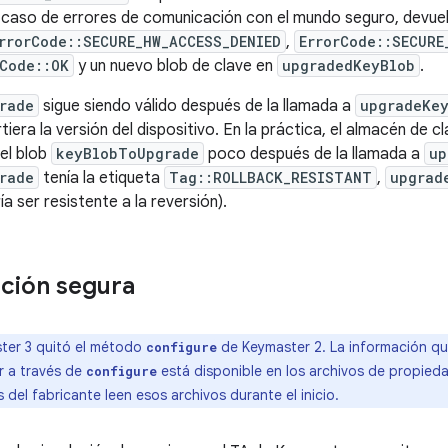
 caso de errores de comunicación con el mundo seguro, devuel
rrorCode::SECURE_HW_ACCESS_DENIED
,
ErrorCode::SECURE
rCode::OK
y un nuevo blob de clave en
upgradedKeyBlob
.
rade
sigue siendo válido después de la llamada a
upgradeKe
irtiera la versión del dispositivo. En la práctica, el almacén de
el blob
keyBlobToUpgrade
poco después de la llamada a
up
rade
tenía la etiqueta
Tag::ROLLBACK_RESISTANT
,
upgrad
ía ser resistente a la reversión).
ción segura
ter 3 quitó el método
de Keymaster 2. La información qu
configure
r a través de
está disponible en los archivos de propieda
configure
del fabricante leen esos archivos durante el inicio.