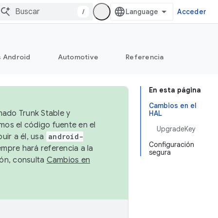
/
Acceder
s Android
Automotive
Referencia
En esta página
Cambios en el
mado Trunk Stable y
HAL
emos el código fuente en el
UpgradeKey
uir a él, usa
android-
Configuración
empre hará referencia a la
segura
ión, consulta
Cambios en