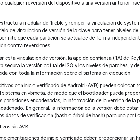
ro cualquier reversión del dispositivo a una versión anterior h
 estructura modular de Treble y romper la vinculación de syst
elo de vinculación de versión de la clave para tener niveles 
 permite que cada partición se actualice de forma independient
ón contra reversiones.
r esta vinculación de versión, la app de confianza (TA) de Ke
a segura la versión actual del SO y los niveles de parches, y d
cida con toda la información sobre el sistema en ejecución.
itivos con inicio verificado de Android (AVB) pueden colocar to
el sistema en vbmeta, de modo que el bootloader pueda propor
s particiones encadenadas, la información de la versión de la p
adenado. En general, la información de la versión debe estar
os datos de verificación (hash o árbol de hash) para una parti
tivos sin AVB:
implementaciones de inicio verificado deben proporcionar un h