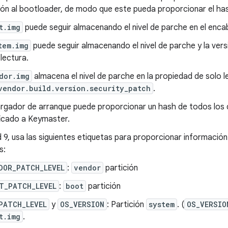
ión al bootloader, de modo que este pueda proporcionar el ha
t.img
puede seguir almacenando el nivel de parche en el enc
tem.img
puede seguir almacenando el nivel de parche y la ver
 lectura.
dor.img
almacena el nivel de parche en la propiedad de solo l
vendor.build.version.security_patch
.
argador de arranque puede proporcionar un hash de todos los da
ficado a Keymaster.
 9, usa las siguientes etiquetas para proporcionar información 
s:
DOR_PATCH_LEVEL
:
vendor
partición
T_PATCH_LEVEL
:
boot
partición
PATCH_LEVEL
y
OS_VERSION
: Partición
system
. (
OS_VERSIO
t.img
.