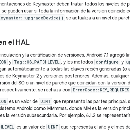
mentaciones de Keymaster deben tratar todos los niveles de 
 se pueden usar si toda la información de la versión coincide 
Keymaster::upgradeDevice()
se actualiza a un nivel de parc
en el HAL
vinculación y la certificación de versiones, Android 7.1 agregó l
ION
y
Tag::OS_PATCHLEVEL
, y los métodos
configure
y
u
gan automáticamente a todas las claves recién generadas (o a
s de Keymaster 2 y versiones posteriores. Además, cualquier 
sión del SO o un nivel de parche que coincidan con la versión d
, respectivamente, se rechaza con
ErrorCode::KEY_REQUIRES
ION
es un valor de
UINT
que representa las partes principal,
 sistema Android como MMmmss, donde MM es la versión princip
 es la versión subsecundaria. Por ejemplo, 6.1.2 se representa
HLEVEL
es un valor de
UINT
que representa el año y el mes de 