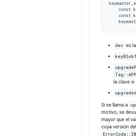
keymaster_e
    const k
    const k
dev
es la
keyBlob
upgrade
Tag::AP
la clave s
upgrade
Si se llama a
up
motivo, se dev
mayor que el va
cuya versión del
ErrorCode::I