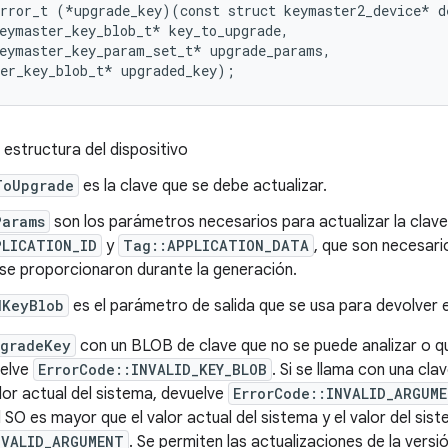
rror_t (*upgrade_key)(const struct keymaster2_device* de
eymaster_key_blob_t* key_to_upgrade,

eymaster_key_param_set_t* upgrade_params,

 estructura del dispositivo
ToUpgrade
es la clave que se debe actualizar.
Params
son los parámetros necesarios para actualizar la clave
PLICATION_ID
y
Tag::APPLICATION_DATA
, que son necesari
i se proporcionaron durante la generación.
dKeyBlob
es el parámetro de salida que se usa para devolver 
gradeKey
con un BLOB de clave que no se puede analizar o qu
uelve
ErrorCode::INVALID_KEY_BLOB
. Si se llama con una cla
lor actual del sistema, devuelve
ErrorCode::INVALID_ARGUM
 SO es mayor que el valor actual del sistema y el valor del sis
NVALID_ARGUMENT
. Se permiten las actualizaciones de la versi