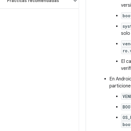
Prácticas recomendadas
vers
boo
sys
solo
ven
ro.
El c
veri
En Android
particione
VEN
BOO
OS_
boo