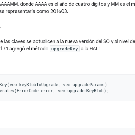
AAMM, donde AAAA es el año de cuatro dígitos y MM es el mes
se representaría como 201603.
y
e las claves se actualicen a la nueva versión del SO y al nivel 
d 7.1 agregó el método
upgradeKey
a la HAL:
Key(vec keyBlobToUpgrade, vec upgradeParams)
