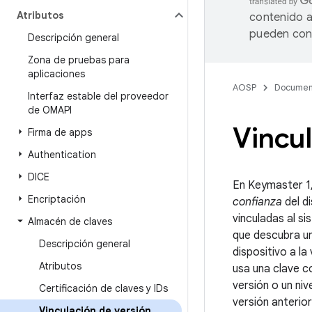
Atributos
contenido a
pueden cont
Descripción general
Zona de pruebas para
aplicaciones
AOSP
Documen
Interfaz estable del proveedor
de OMAPI
Vincul
Firma de apps
Authentication
DICE
En Keymaster 1,
Encriptación
confianza
del di
vinculadas al s
Almacén de claves
que descubra un
Descripción general
dispositivo a l
Atributos
usa una clave c
versión o un niv
Certificación de claves y IDs
versión anterior
Vinculación de versión