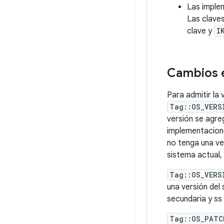
Las imple
Las claves
clave y
I
Cambios 
Para admitir la 
Tag::OS_VERS
versión se agre
implementacione
no tenga una ver
sistema actual
Tag::OS_VERS
una versión del
secundaria y ss
Tag::OS_PATC