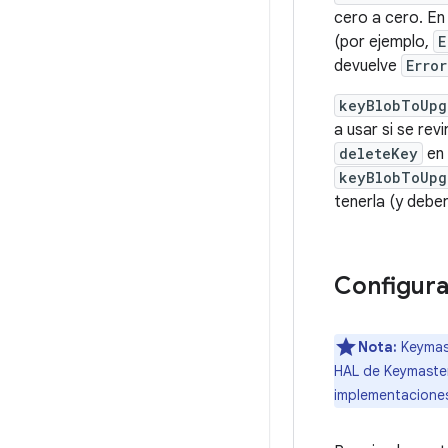
cero a cero. En
(por ejemplo,
E
devuelve
Erro
keyBlobToUpg
a usar si se rev
deleteKey
en 
keyBlobToUpg
tenerla (y deber
Configura
Nota:
Keymas
HAL de Keymaste
implementaciones 