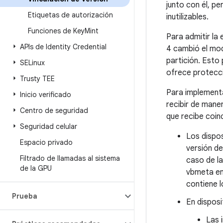
junto con él, pe
Etiquetas de autorización
inutilizables.
Funciones de Key
Mint
Para admitir la
APIs de Identity Credential
4 cambió el mod
partición. Esto
SELinux
ofrece protecci
Trusty TEE
Para implementa
Inicio verificado
recibir de maner
Centro de seguridad
que recibe coin
Seguridad celular
Los dispos
Espacio privado
versión d
Filtrado de llamadas al sistema
caso de la
de la GPU
vbmeta enc
contiene l
Prueba
En disposi
Las 