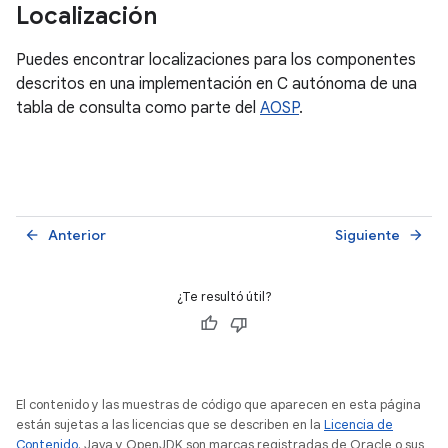
Localización
Puedes encontrar localizaciones para los componentes
descritos en una implementación en C autónoma de una
tabla de consulta como parte del
AOSP
.
Anterior
Siguiente
arrow_back
arrow_forward
¿Te resultó útil?
El contenido y las muestras de código que aparecen en esta página
están sujetas a las licencias que se describen en la
Licencia de
Contenido
. Java y OpenJDK son marcas registradas de Oracle o sus