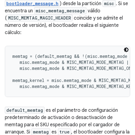
bootloader_message.h
) desde la partición
misc
. Si se
encuentra un
misc_memtag_message
válido
(
MISC_MEMTAG_MAGIC_HEADER
coincide y se admite el
número de versión), el bootloader realiza el siguiente
cálculo:
memtag = (default_memtag && !(misc.memtag_mode & 
   misc.memtag_mode & MISC_MEMTAG_MODE_MEMTAG ||

   misc.memtag_mode & MISC_MEMTAG_MODE_MEMTAG_ONCE
memtag_kernel = misc.memtag_mode & MISC_MEMTAG_MOD
   misc.memtag_mode & MISC_MEMTAG_MODE_MEMTAG_KER
default_memtag
es el parámetro de configuración
predeterminado de activación o desactivación de
memtag para el SKU especificado por el cargador de
arranque. Si
memtag
es
true
, el bootloader configura la