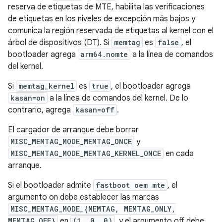
reserva de etiquetas de MTE, habilita las verificaciones
de etiquetas en los niveles de excepción más bajos y
comunica la región reservada de etiquetas al kernel con el
árbol de dispositivos (DT). Si
memtag
es
false
, el
bootloader agrega
arm64.nomte
a la línea de comandos
del kernel.
Si
memtag_kernel
es
true
, el bootloader agrega
kasan=on
a la línea de comandos del kernel. De lo
contrario, agrega
kasan=off
.
El cargador de arranque debe borrar
MISC_MEMTAG_MODE_MEMTAG_ONCE
y
MISC_MEMTAG_MODE_MEMTAG_KERNEL_ONCE
en cada
arranque.
Si el bootloader admite
fastboot oem mte
, el
argumento on debe establecer las marcas
MISC_MEMTAG_MODE_{MEMTAG, MEMTAG_ONLY,
MEMTAG_OFF}
en
(1, 0, 0)
, y el argumento off debe