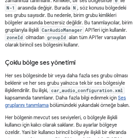
zamanında tanımlanır. Kimlikler, bir ses bölgesinde
0
ile
N-1
arasında değişir. Burada
N
, söz konusu bölgedeki
ses grubu sayısıdır. Bu nedenle, birim grubu kimlikleri
bölgeler arasında benzersiz değildir. Bu tanımlayıcılar, birim
gruplarıyla ilişkili
CarAudioManager
API'leri için kullanılır.
zoneId
olmadan
groupId
alan tüm API'ler varsayılan
olarak birincil ses bölgesini kullanır.
Çoklu bölge ses yönetimi
Her ses bölgesinde bir veya daha fazla ses grubu olması
beklenir ve her ses grubu yalnızca tek bir ses bölgesiyle
ilişkilendirilir. Bu ilişki,
car_audio_configuration.xml
kapsamında tanımlanır. Daha fazla bilgi edinmek için
Ses
gruplarını tanımlama
bölümündeki yukarıdaki örneğe bakın.
Her bölgenin mevcut ses seviyeleri, o bölgeyle ilişkili
kullanıcı için kalıcı olarak saklanır. Bu ayarlar bölgeye
özeldir. Yani bir kullanıcı birincil bölgeyle ilişkili bir ekranda