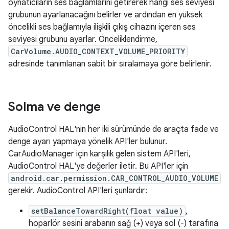
oynatıcıların ses bağlamlarını getirerek hangi ses seviyesi
grubunun ayarlanacağını belirler ve ardından en yüksek
öncelikli ses bağlamıyla ilişkili çıkış cihazını içeren ses
seviyesi grubunu ayarlar. Önceliklendirme,
CarVolume.AUDIO_CONTEXT_VOLUME_PRIORITY
adresinde tanımlanan sabit bir sıralamaya göre belirlenir.
Solma ve denge
AudioControl HAL'nin her iki sürümünde de araçta fade ve
denge ayarı yapmaya yönelik API'ler bulunur.
CarAudioManager için karşılık gelen sistem API'leri,
AudioControl HAL'ye değerler iletir. Bu API'ler için
android.car.permission.CAR_CONTROL_AUDIO_VOLUME
gerekir. AudioControl API'leri şunlardır:
setBalanceTowardRight(float value)
,
hoparlör sesini arabanın sağ (+) veya sol (-) tarafına