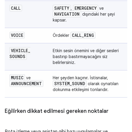
CALL
SAFETY
EMERGENCY
,
ve
NAVIGATION
dışındaki her şeyi
kapsar.
VOICE
CALL
_
RING
Ördekler
VEHICLE
_
Etkin sesin önemini ve diğer sesleri
SOUNDS
bastırıp bastırmayacağını siz
belirlersiniz.
MUSIC
ve
Her şeyden kaçınır. İstisnalar,
ANNOUNCEMENT
SYSTEM
_
SOUND
olarak oynatılan
dokunma etkileşimi tonlarıdır.
Eğilirken dikkat edilmesi gereken noktalar
Rota izleme veya asistan gibi bazı uygulamalar ve