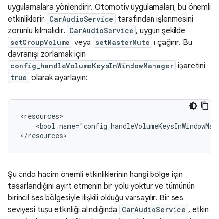
uygulamalara yönlendirir. Otomotiv uygulamaları, bu önemli
etkinliklerin
CarAudioService
tarafından işlenmesini
zorunlu kılmalıdır.
CarAudioService
, uygun şekilde
setGroupVolume
veya
setMasterMute
'ı çağırır. Bu
davranışı zorlamak için
config_handleVolumeKeysInWindowManager
işaretini
true
olarak ayarlayın:
<resources>

    <bool name="config_handleVolumeKeysInWindowMana
Şu anda hacim önemli etkinliklerinin hangi bölge için
tasarlandığını ayırt etmenin bir yolu yoktur ve tümünün
birincil ses bölgesiyle ilişkili olduğu varsayılır. Bir ses
seviyesi tuşu etkinliği alındığında
CarAudioService
, etkin