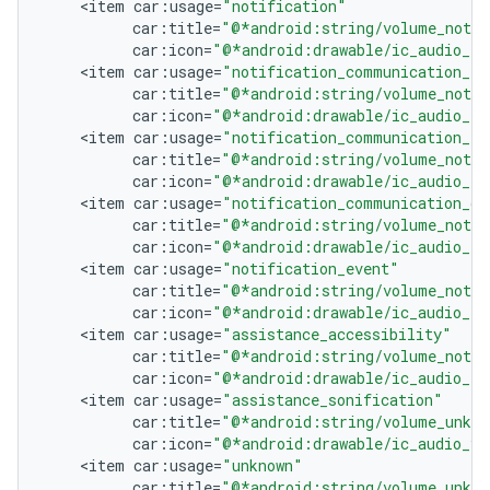
<
item
car
:
usage
=
"notification"
car
:
title
=
"@*android:string/volume_notif
car
:
icon
=
"@*android:drawable/ic_audio_ri
<
item
car
:
usage
=
"notification_communication_re
car
:
title
=
"@*android:string/volume_notif
car
:
icon
=
"@*android:drawable/ic_audio_ri
<
item
car
:
usage
=
"notification_communication_in
car
:
title
=
"@*android:string/volume_notif
car
:
icon
=
"@*android:drawable/ic_audio_ri
<
item
car
:
usage
=
"notification_communication_de
car
:
title
=
"@*android:string/volume_notif
car
:
icon
=
"@*android:drawable/ic_audio_ri
<
item
car
:
usage
=
"notification_event"
car
:
title
=
"@*android:string/volume_notif
car
:
icon
=
"@*android:drawable/ic_audio_ri
<
item
car
:
usage
=
"assistance_accessibility"
car
:
title
=
"@*android:string/volume_notif
car
:
icon
=
"@*android:drawable/ic_audio_ri
<
item
car
:
usage
=
"assistance_sonification"
car
:
title
=
"@*android:string/volume_unkno
car
:
icon
=
"@*android:drawable/ic_audio_vo
<
item
car
:
usage
=
"unknown"
car
:
title
=
"@*android:string/volume_unkno