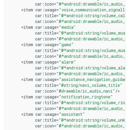
car
:
icon
=
"@*android:drawable/ic_audio_ri
<
item
car
:
usage
=
"voice_communication_signallin
car
:
title
=
"@*android:string/volume_call"
car
:
icon
=
"@*android:drawable/ic_audio_ri
<
item
car
:
usage
=
"media"
car
:
title
=
"@*android:string/volume_musi
car
:
icon
=
"@*android:drawable/ic_audio_me
<
item
car
:
usage
=
"game"
car
:
title
=
"@*android:string/volume_musi
car
:
icon
=
"@*android:drawable/ic_audio_me
<
item
car
:
usage
=
"alarm"
car
:
title
=
"@*android:string/volume_alar
car
:
icon
=
"@*android:drawable/ic_audio_al
<
item
car
:
usage
=
"assistance_navigation_guidanc
car
:
title
=
"@string/navi_volume_title"
car
:
icon
=
"@drawable/ic_audio_navi"
/
<
item
car
:
usage
=
"notification_ringtone"
car
:
title
=
"@*android:string/volume_ringt
car
:
icon
=
"@*android:drawable/ic_audio_ri
<
item
car
:
usage
=
"assistant"
car
:
title
=
"@*android:string/volume_unkno
car
:
icon
=
"@*android:drawable/ic_audio_vo