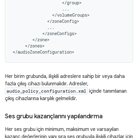
<
/
group
...
<
/
volumeGroups
<
/
zoneConfig
...
<
/
zoneConfigs
<
/
zone
<
/
zones
>

<
/
audioZoneConfiguration
Her birim grubunda, ilişkili adreslere sahip bir veya daha
fazla çıkış cihazı bulunmalıdır. Adresler,
audio_policy_configuration.xml
içinde tanımlanan
çıkış cihazlarına karşılık gelmelidir.
Ses grubu kazançlarını yapılandırma
Her ses grubu için minimum, maksimum ve varsayılan
kazanç değerlerinin yanı sıra ses grubuyla ilişkili cihazlar için