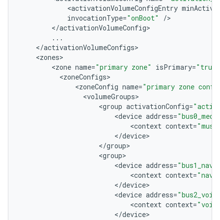
<
activationVolumeConfigEntry
minActiva
invocationType
=
"onBoot"
/
<
/
activationVolumeConfig
...
<
/
activationVolumeConfigs
<
zones
<
zone
name
=
"primary zone"
isPrimary
=
"true
<
zoneConfigs
<
zoneConfig
name
=
"primary zone confi
<
volumeGroups
<
group
activationConfig
=
"activ
<
device
address
=
"bus0_medi
<
context
context
=
"musi
<
/
device
<
/
group
<
group
<
device
address
=
"bus1_navi
<
context
context
=
"navi
<
/
device
<
device
address
=
"bus2_voic
<
context
context
=
"voic
<
/
device