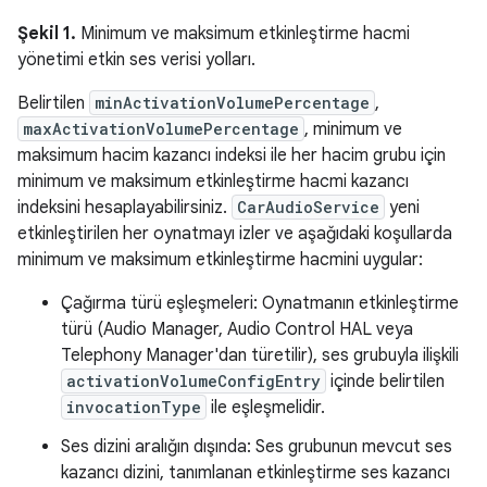
Şekil 1.
Minimum ve maksimum etkinleştirme hacmi
yönetimi etkin ses verisi yolları.
Belirtilen
minActivationVolumePercentage
,
maxActivationVolumePercentage
, minimum ve
maksimum hacim kazancı indeksi ile her hacim grubu için
minimum ve maksimum etkinleştirme hacmi kazancı
indeksini hesaplayabilirsiniz.
CarAudioService
yeni
etkinleştirilen her oynatmayı izler ve aşağıdaki koşullarda
minimum ve maksimum etkinleştirme hacmini uygular:
Çağırma türü eşleşmeleri: Oynatmanın etkinleştirme
türü (Audio Manager, Audio Control HAL veya
Telephony Manager'dan türetilir), ses grubuyla ilişkili
activationVolumeConfigEntry
içinde belirtilen
invocationType
ile eşleşmelidir.
Ses dizini aralığın dışında: Ses grubunun mevcut ses
kazancı dizini, tanımlanan etkinleştirme ses kazancı