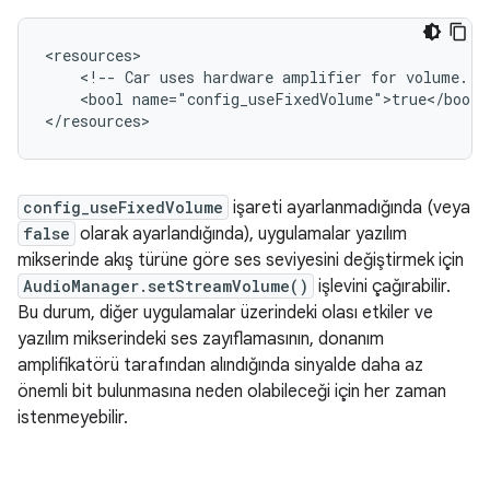
<resources>

    <!-- Car uses hardware amplifier for volume. --
    <bool name="config_useFixedVolume">true</bool>

config_useFixedVolume
işareti ayarlanmadığında (veya
false
olarak ayarlandığında), uygulamalar yazılım
mikserinde akış türüne göre ses seviyesini değiştirmek için
AudioManager.setStreamVolume()
işlevini çağırabilir.
Bu durum, diğer uygulamalar üzerindeki olası etkiler ve
yazılım mikserindeki ses zayıflamasının, donanım
amplifikatörü tarafından alındığında sinyalde daha az
önemli bit bulunmasına neden olabileceği için her zaman
istenmeyebilir.