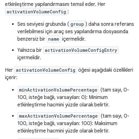
etkinleştirme yapılandırmasını temsil eder. Her
activationVolumeConfig
:
Ses seviyesi grubunda (
group
) daha sonra referans
verilebilmesi için araç ses yapılandırma dosyasında
benzersiz bir
name
içermelidir.
Yalnızca bir
activationVolumeConfigEntry
içermelidir.
Her
activationVolumeConfig
öğesi aşağıdaki özellikleri
içerir:
minActivationVolumePercentage
(tam sayı, 0-
100, isteğe bağlı, varsayılan: 0): Minimum
etkinleştirme hacmini yüzde olarak belirtir.
maxActivationVolumePercentage
(tam sayı, 0-
100, isteğe bağlı, varsayılan: 100): Maksimum
etkinleştirme hacmini yüzde olarak belirtir.