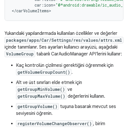
car
:
icon
=
"@*android:drawable/ic_audio_vo
<
/
carVolumeItems
Yukarıdaki yapılandırmada kullanılan özellikler ve değerler
packages/apps/Car/Settings/res/values/attrs.xml
içinde tanımlanır. Ses ayarları kullanıcı arayüzü, aşağıdaki
VolumeGroup
tabanlı CarAudioManager API'lerini kullanır:
Kaç kontrolün çizilmesi gerektiğini öğrenmek için
getVolumeGroupCount()
.
Alt ve üst sınırları elde etmek için
getGroupMinVolume()
ve
getGroupMaxVolume()
değerlerini kullanın.
getGroupVolume()
tuşuna basarak mevcut ses
seviyesini öğrenin.
registerVolumeChangeObserver()
, birim