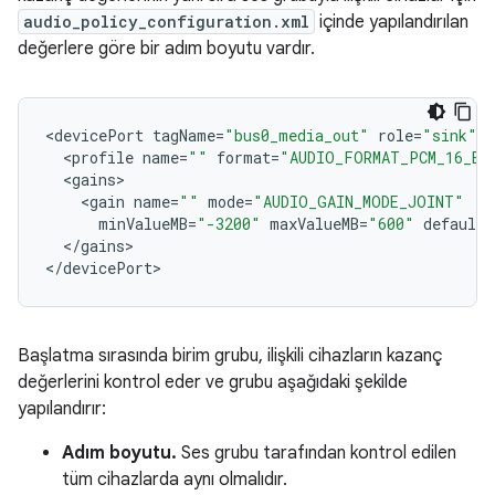
audio_policy_configuration.xml
içinde yapılandırılan
değerlere göre bir adım boyutu vardır.
<
devicePort
tagName
=
"bus0_media_out"
role
=
"sink"
t
<
profile
name
=
""
format
=
"AUDIO_FORMAT_PCM_16_BI
<
gains
<
gain
name
=
""
mode
=
"AUDIO_GAIN_MODE_JOINT"
minValueMB
=
"-3200"
maxValueMB
=
"600"
defaultV
<
/
gains
>

<
/
devicePort
Başlatma sırasında birim grubu, ilişkili cihazların kazanç
değerlerini kontrol eder ve grubu aşağıdaki şekilde
yapılandırır:
Adım boyutu.
Ses grubu tarafından kontrol edilen
tüm cihazlarda aynı olmalıdır.