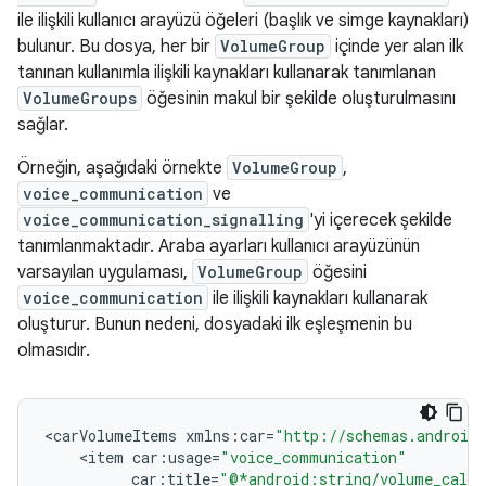
ile ilişkili kullanıcı arayüzü öğeleri (başlık ve simge kaynakları)
bulunur. Bu dosya, her bir
VolumeGroup
içinde yer alan ilk
tanınan kullanımla ilişkili kaynakları kullanarak tanımlanan
VolumeGroups
öğesinin makul bir şekilde oluşturulmasını
sağlar.
Örneğin, aşağıdaki örnekte
VolumeGroup
,
voice_communication
ve
voice_communication_signalling
'yi içerecek şekilde
tanımlanmaktadır. Araba ayarları kullanıcı arayüzünün
varsayılan uygulaması,
VolumeGroup
öğesini
voice_communication
ile ilişkili kaynakları kullanarak
oluşturur. Bunun nedeni, dosyadaki ilk eşleşmenin bu
olmasıdır.
<
carVolumeItems
xmlns
:
car
=
"http://schemas.android.
<
item
car
:
usage
=
"voice_communication"
car
:
title
=
"@*android:string/volume_call"