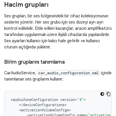
Hacim grupları
Ses grupları, bir ses bölgesindeki bir cihaz koleksiyonunun
seslerini yönetir. Her ses grubu için ses düzeyi ayrı ayrı
kontrol edilebilir. Elde edilen kazançlar, aracın amplifikatörü
tarafından uygulanmak üzere ilişkili cihazlarda yapılandırılır.
Ses ayarları kullanıcı için kalıcı hale getirilir ve kullanıcı
oturum açtığında yüklenir.
Birim gruplarını tanımlama
CarAudioService,
car_audio_configuration.xml
içinde
tanımlanan ses gruplarını kullanır:
<
audioZoneConfiguration
version
=
"4"
<
/
deviceConfigurations
<
activationVolumeConfigs
<
activationVolumeConfig
name
=
"activation_v