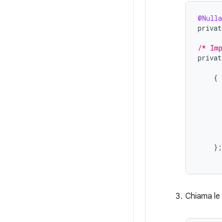
@Nulla
privat
/* Imp
privat
{
}
;
Chiama le 