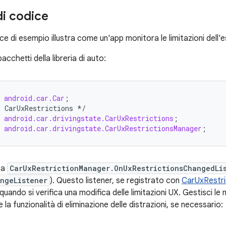
i codice
ce di esempio illustra come un'app monitora le limitazioni dell'
acchetti della libreria di auto:
android.car.Car
;
r
CarUxRestrictions
*/
android.car.drivingstate.CarUxRestrictions
;
android.car.drivingstate.CarUxRestrictionsManager
;
ta
CarUxRestrictionManager.OnUxRestrictionsChangedLi
ngeListener
). Questo listener, se registrato con
CarUxRestr
uando si verifica una modifica delle limitazioni UX. Gestisci le m
 la funzionalità di eliminazione delle distrazioni, se necessario: