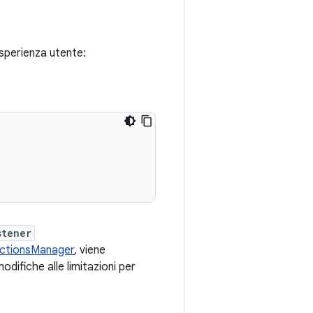
esperienza utente:
stener
ictionsManager
, viene
odifiche alle limitazioni per