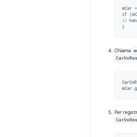
mCar =
if (mC
// han
}
Chiama
m
CarUxRes
CarUxR
mCar.g
Per regis
CarUxRes