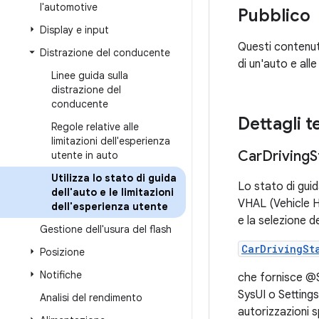
l'automotive
Pubblico
Display e input
Questi contenuti
Distrazione del conducente
di un'auto e all
Linee guida sulla
distrazione del
conducente
Dettagli t
Regole relative alle
limitazioni dell'esperienza
Car
Driving
S
utente in auto
Utilizza lo stato di guida
Lo stato di guid
dell'auto e le limitazioni
VHAL (Vehicle H
dell'esperienza utente
e la selezione d
Gestione dell'usura del flash
CarDrivingSt
Posizione
Notifiche
che fornisce @Sy
SysUI o Setting
Analisi del rendimento
autorizzazioni s