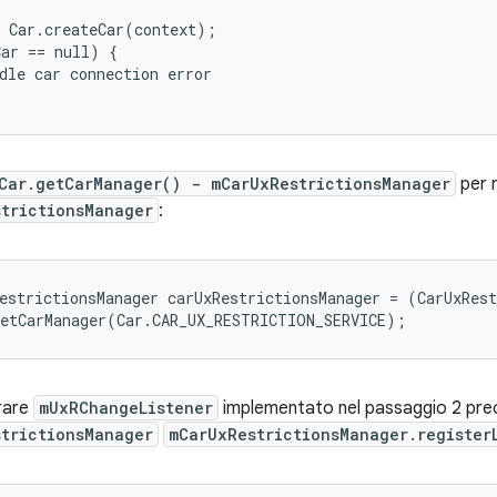
 Car.createCar(context);

ar == null) {

dle car connection error

Car.getCarManager() - mCarUxRestrictionsManager
per r
trictionsManager
:
estrictionsManager carUxRestrictionsManager = (CarUxRest
etCarManager(Car.CAR_UX_RESTRICTION_SERVICE);
trare
mUxRChangeListener
implementato nel passaggio 2 pre
trictionsManager
mCarUxRestrictionsManager.register