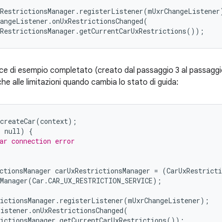
RestrictionsManager
.
registerListener
(
mUxrChangeListener
angeListener
.
onUxRestrictionsChanged
(
RestrictionsManager
.
getCurrentCarUxRestrictions
());
dice di esempio completato (creato dal passaggio 3 al passaggio
che alle limitazioni quando cambia lo stato di guida:
createCar
(
context
);
=
null
)
{
ar connection error
ctionsManager
carUxRestrictionsManager
=
(
CarUxRestricti
Manager
(
Car
.
CAR_UX_RESTRICTION_SERVICE
);
ictionsManager
.
registerListener
(
mUxrChangeListener
);
Listener
.
onUxRestrictionsChanged
(
ictionsManager
.
getCurrentCarUxRestrictions
());