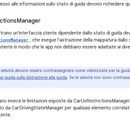
esso alle informazioni sullo stato di guida devono richiedere q
ctions
Manager
rano un'interfaccia utente dipendente dallo stato di guida d
tionsManager
, che esegue l'astrazione della mappatura dallo st
utente in modo che le app non debbano essere adattate ai divers
 attività
devono
essere contrassegnate come ottimizzate per la guid
nee guida sulla distrazione alla guida
. Se le attività non sono contr
no invece le limitazioni esposte da CarUxRestrictionsManager 
o da CarDrivingStateManager per qualsiasi elemento correlato 
tente.