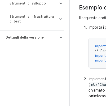
Strumenti di sviluppo
Esempio d
Strumenti e infrastruttura
Il seguente codi
di test
Importa i p
Dettagli della versione
import
/*
Fo
import
import
Implemen
(
mUxRCha
chiamato q
ottimizzare