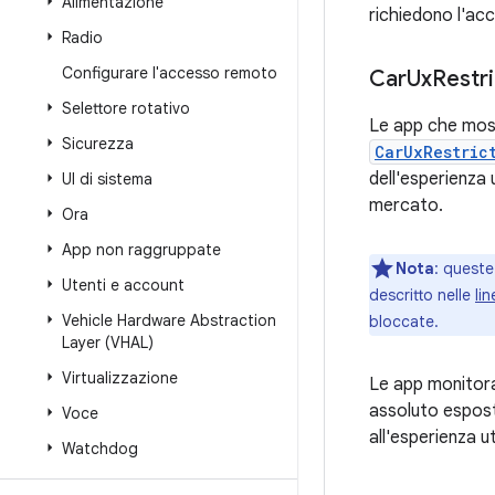
Alimentazione
richiedono l'acc
Radio
Configurare l'accesso remoto
Car
Ux
Restri
Selettore rotativo
Le app che most
Sicurezza
CarUxRestric
dell'esperienza 
UI di sistema
mercato.
Ora
App non raggruppate
Nota
: queste
Utenti e account
descritto nelle
li
Vehicle Hardware Abstraction
bloccate.
Layer (VHAL)
Virtualizzazione
Le app monitora
assoluto espost
Voce
all'esperienza u
Watchdog