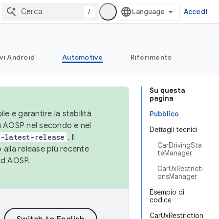
/
Accedi
vi Android
Automotive
Riferimento
Su questa
pagina
le e garantire la stabilità
Pubblico
su AOSP nel secondo e nel
Dettagli tecnici
-latest-release
. Il
CarDrivingSta
 alla release più recente
teManager
ad AOSP
.
CarUxRestricti
onsManager
Esempio di
codice
CarUxRestriction