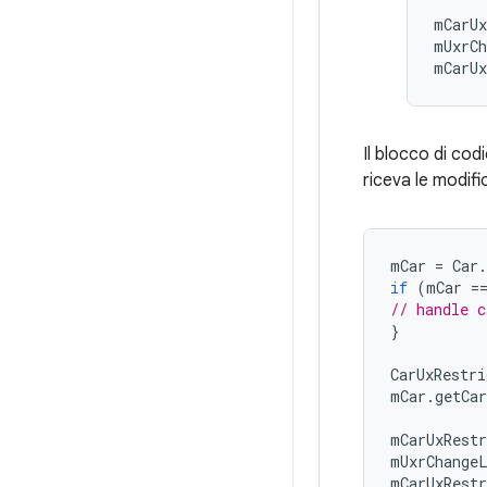
mCarUx
mUxrCh
mCarUx
Il blocco di co
riceva le modifi
mCar
=
Car
.
if
(
mCar
=
// handle c
}
CarUxRestri
mCar
.
getCar
mCarUxRestr
mUxrChange
mCarUxRestr