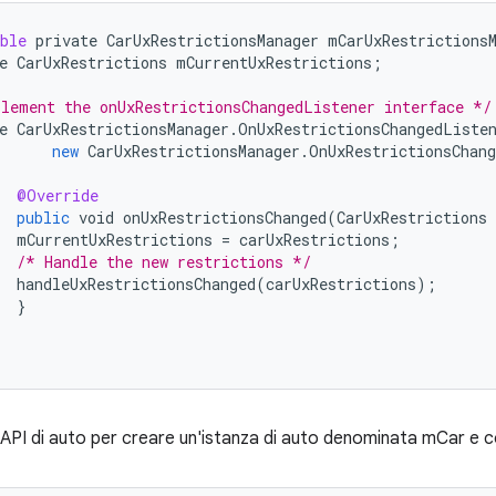
ble
private
CarUxRestrictionsManager
mCarUxRestrictions
e
CarUxRestrictions
mCurrentUxRestrictions
;
lement the onUxRestrictionsChangedListener interface */
e
CarUxRestrictionsManager
.
OnUxRestrictionsChangedListe
new
CarUxRestrictionsManager
.
OnUxRestrictionsChan
@Override
public
void
onUxRestrictionsChanged
(
CarUxRestrictions
mCurrentUxRestrictions
=
carUxRestrictions
;
/* Handle the new restrictions */
handleUxRestrictionsChanged
(
carUxRestrictions
);
}
API di auto per creare un'istanza di auto denominata mCar e conn