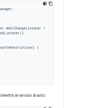
Manager
;
ner
mUxrChangeListener
=
gedListener
()
carUxRestrictions
)
{
ettiti al servizio di auto: