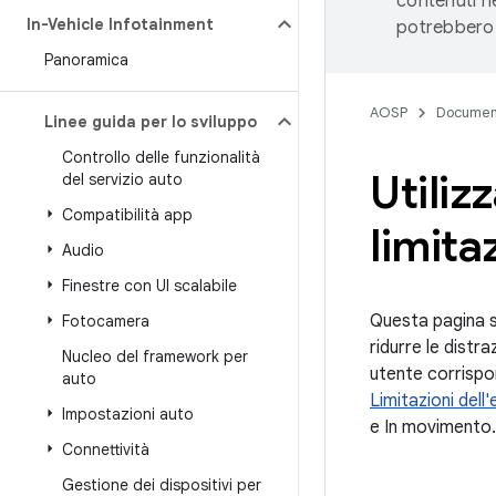
contenuti ne
In-Vehicle Infotainment
potrebbero 
Panoramica
AOSP
Documen
Linee guida per lo sviluppo
Controllo delle funzionalità
Utilizz
del servizio auto
Compatibilità app
limita
Audio
Finestre con UI scalabile
Questa pagina s
Fotocamera
ridurre le distr
Nucleo del framework per
utente corrispon
auto
Limitazioni dell
Impostazioni auto
e In movimento.
Connettività
Gestione dei dispositivi per