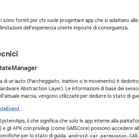
 sono forniti per chi vuole progettare app che si adattano alle 
e limitazioni dell'esperienza utente imposte di conseguenza.
ecnici
tate
Manager
a di un'auto (Parcheggiato, Inattivo o In movimento) è dedotto da
ardware Abstraction Layer). Le informazioni di base dei sensori
ell'attuale marcia, vengono utilizzate per dedurre lo stato di gu
ateEvent
.
stemApis, il che significa che solo le app interne alla piattaf
s) e gli APK con privilegi (come GMSCore) possono accedere all
pecifiche per lo stato di guida
android.car.permission.CAR