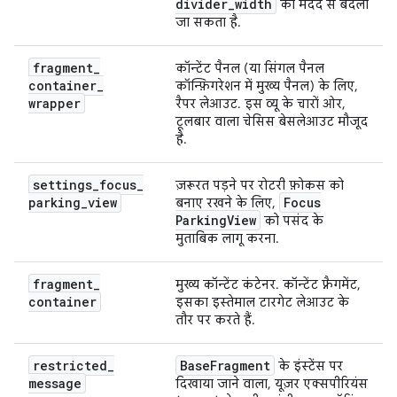
divider
_
width
की मदद से बदला
जा सकता है.
fragment
_
कॉन्टेंट पैनल (या सिंगल पैनल
container
_
कॉन्फ़िगरेशन में मुख्य पैनल) के लिए,
wrapper
रैपर लेआउट. इस व्यू के चारों ओर,
टूलबार वाला चेसिस बेसलेआउट मौजूद
है.
settings
_
focus
_
ज़रूरत पड़ने पर रोटरी फ़ोकस को
parking
_
view
Focus
बनाए रखने के लिए,
Parking
View
को पसंद के
मुताबिक लागू करना.
fragment
_
मुख्य कॉन्टेंट कंटेनर. कॉन्टेंट फ़्रैगमेंट,
container
इसका इस्तेमाल टारगेट लेआउट के
तौर पर करते हैं.
restricted
_
Base
Fragment
के इंस्टेंस पर
message
दिखाया जाने वाला, यूज़र एक्सपीरियंस