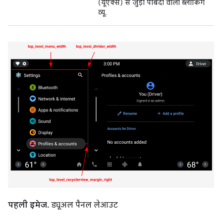
(यूएक्स) से जुड़ी पाबंदी वाला ब्लॉकिंग
व्यू.
पहली इमेज.
ड्यूअल पैनल लेआउट