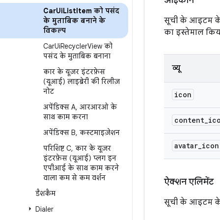
आइकॉन
Car
Ui
List
Item को पसंद
सूची के आइटम के
के मुताबिक बनाने के
विकल्प
का इस्तेमाल किया
Car
Ui
Recycler
View को
पसंद के मुताबिक बनाना
व्यू
कार के यूज़र इंटरफ़ेस
(यूआई) लाइब्रेरी की रिलीज़
नोट
icon
अपेंडिक्स A
,
आरआरओ के
साथ काम करना
content
_
ic
अपेंडिक्स B
,
कस्टमाइज़ेशन
avatar
_
icon
परिशिष्ट C
,
कार के यूज़र
इंटरफ़ेस (यूआई) प्लग इन
एपीआई के साथ काम करने
वाला कम से कम वर्शन
ऐक्शन एलिमेंट
डैशकैम
सूची के आइटम के ऐ
Dialer