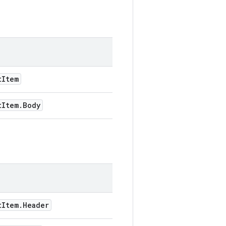
t
Item
t
Item
.
Body
t
Item
.
Header