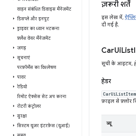
ज़रूरी शर्तें
वाहन संबंधित डिवाइस मैनेजमेंट
इस लेख में,
ऐप्ल
डिसप्ले और इनपुट
दी गई है.
ड्राइवर का ध्यान भटकना
फ़्लैश वेयर मैनेजमेंट
जगह
Car
Ui
List
सूचनाएं
सूची के आइटम,
ह
परफ़ॉर्मेंस का विश्लेषण
पावर
हेडर
रेडियो
CarUiListIte
रिमोट ऐक्सेस सेट अप करना
फ़ाइल से फ़्लोर कि
रोटरी कंट्रोलर
सुरक्षा
व्यू
सिस्टम यूज़र इंटरफ़ेस (यूआई)
समय