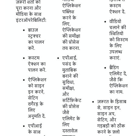
ज़रूरी शर्तों को
ऐप्लिकेशन
कस्टम
पूरा करना और
पब्लिश
ऐक्शन दें.
मीडिया के साथ
करने के
इंटरऑपरेबिलिटी:
वीडियो
लिए,
चलाने की
ब्राउज़
ऐप्लिकेशन
स्थितियों
स्ट्रक्चर
की समीक्षा
को सिस्टम
का पालन
की प्रोसेस
के लिए
करें.
तय करना.
उपलब्ध
कस्टम
एपीआई,
कराएं.
ऐक्शन का
पसंद के
ब्रैंडिंग
पालन करें.
मुताबिक
एलिमेंट दें,
बनाने की
ऐप्लिकेशन
जैसे कि
सुविधा,
को साइन
ऐप्लिकेशन
समीक्षा,
इन करने,
का नाम.
और
सेटिंग
सर्टिफ़िकेट
ज़रूरत के हिसाब
वगैरह के
की प्रोसेस
से, साइन इन,
लिए
जैसे
साइन अप,
अनुमति दें.
एलिमेंट के
सेटिंग, और
लिए
एपीआई
गड़बड़ी को ठीक
दस्तावेज़
के साथ
करने के फ़्लो