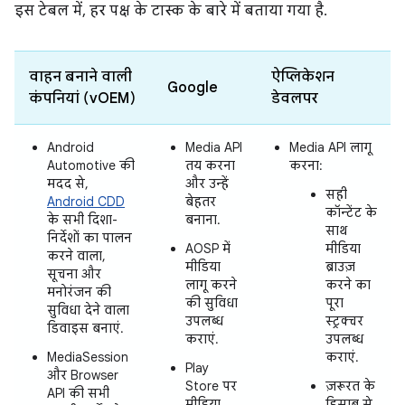
इस टेबल में, हर पक्ष के टास्क के बारे में बताया गया है.
वाहन बनाने वाली
ऐप्लिकेशन
Google
कंपनियां (vOEM)
डेवलपर
Android
Media API
Media API लागू
Automotive की
तय करना
करना:
मदद से,
और उन्हें
सही
Android CDD
बेहतर
कॉन्टेंट के
के सभी दिशा-
बनाना.
साथ
निर्देशों का पालन
AOSP में
मीडिया
करने वाला,
मीडिया
ब्राउज़
सूचना और
लागू करने
करने का
मनोरंजन की
की सुविधा
पूरा
सुविधा देने वाला
उपलब्ध
स्ट्रक्चर
डिवाइस बनाएं.
कराएं.
उपलब्ध
MediaSession
कराएं.
Play
और Browser
Store पर
ज़रूरत के
API की सभी
मीडिया
हिसाब से