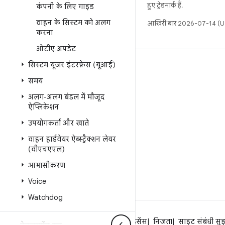
हुए ट्रेडमार्क हैं.
कंपनी के लिए गाइड
वाहन के सिस्टम को अलग
आखिरी बार 2026-07-14 (UT
करना
ओटीए अपडेट
सिस्टम यूज़र इंटरफ़ेस (यूआई)
बिल्ड
समय
Android डेटा संग्रह स्थान
अलग-अलग बंडल में मौजूद
इस्तेमाल संबंधी ज़रूरी बातें
ऐप्लिकेशन
डाउनलोड करने का तरीका
उपयोगकर्ता और खाते
बाइनरी की झलक देखें
वाहन हार्डवेयर ऐब्स्ट्रैक्शन लेयर
फ़ैक्ट्री इमेज
(वीएचएएल)
ड्राइवर बाइनरी
आभासीकरण
Voice
Watchdog
Android के बारे में
समुदाय
कानूनी
लाइसेंस
निजता
साइट संबंधी सु