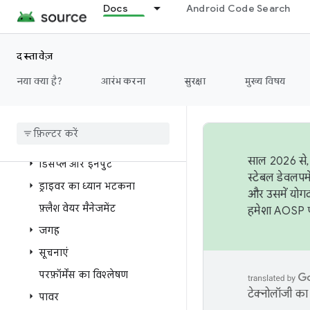
Docs
Android Code Search
स्केलेबल यूज़र इंटरफ़ेस (यूआई)
के साथ विंडोविंग
कैमरा
दस्तावेज़
कार फ़्रेमवर्क कोर
नया क्या है?
आरंभ करना
सुरक्षा
मुख्य विषय
कार की सेटिंग
कनेक्टिविटी
वाहन संबंधित डिवाइस मैनेजमेंट
साल 2026 से, 
डिसप्ले और इनपुट
स्टेबल डेवलपम
ड्राइवर का ध्यान भटकना
और उसमें योगद
फ़्लैश वेयर मैनेजमेंट
हमेशा AOSP पर
जगह
सूचनाएं
परफ़ॉर्मेंस का विश्लेषण
टेक्नोलॉजी का 
पावर